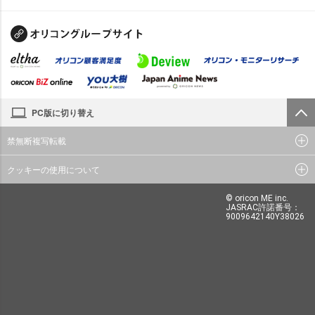
PC版に切り替え
禁無断複写転載
クッキーの使用について
© oricon ME inc.
JASRAC許諾番号：
9009642140Y38026