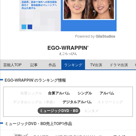
Powered by 
GliaStudios
EGO-WRAPPIN’
M
えごらっぴん
u
t
芸能人TOP
記事
作品
ランキング
TV出演
ドラマ出演
e
EGO-WRAPPIN’のランキング情報
合算シングル
合算アルバム
シングル
アルバム
デジタルシングル（単曲）
デジタルアルバム
ストリーミング
ミュージックDVD・BD
エンタメ
ミュージックDVD・BD売上TOP1作品