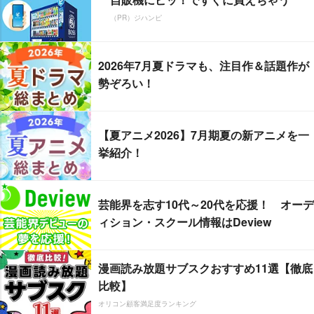
（PR）ジハンピ
2026年7月夏ドラマも、注目作＆話題作が
勢ぞろい！
【夏アニメ2026】7月期夏の新アニメを一
挙紹介！
芸能界を志す10代～20代を応援！ オーデ
ィション・スクール情報はDeview
漫画読み放題サブスクおすすめ11選【徹底
比較】
オリコン顧客満足度ランキング