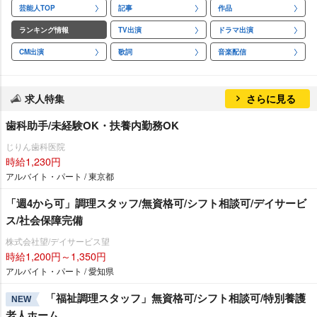
芸能人TOP
記事
作品
ランキング情報
TV出演
ドラマ出演
CM出演
歌詞
音楽配信
求人特集
さらに見る
歯科助手/未経験OK・扶養内勤務OK
じりん歯科医院
時給1,230円
アルバイト・パート / 東京都
「週4から可」調理スタッフ/無資格可/シフト相談可/デイサービ
ス/社会保障完備
株式会社望/デイサービス望
時給1,200円～1,350円
アルバイト・パート / 愛知県
「福祉調理スタッフ」無資格可/シフト相談可/特別養護
NEW
老人ホーム