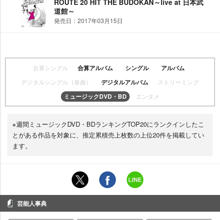
ROUTE 20 HIT THE BUDOKAN～live at 日本武
道館～
発売日：2017年03月15日
合算シングル
合算アルバム
シングル
アルバム
デジタルシングル（単曲）
デジタルアルバム
ストリーミング
ミュージックDVD・BD
エンタメ
※週間ミュージックDVD・BDランキングTOP20にランクインしたこ
とがある作品を対象に、推定累積売上枚数の上位20件を掲載してい
ます。
芸能人事典