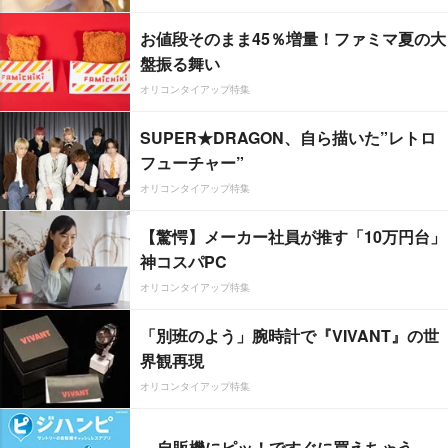
お値段そのまま45％増量！ファミマ夏の大
盤振る舞い
オリコンタイアップ特集
SUPER★DRAGON、自ら描いた”レトロ
フューチャー”
オリコンタイアップ特集
【驚愕】メーカー社員が推す「10万円台」
神コスパPC
オリコンタイアップ特集
「別班のよう」腕時計で『VIVANT』の世
界観再現
オリコンタイアップ特集
自販機にピッ！ですぐに買えちゃう