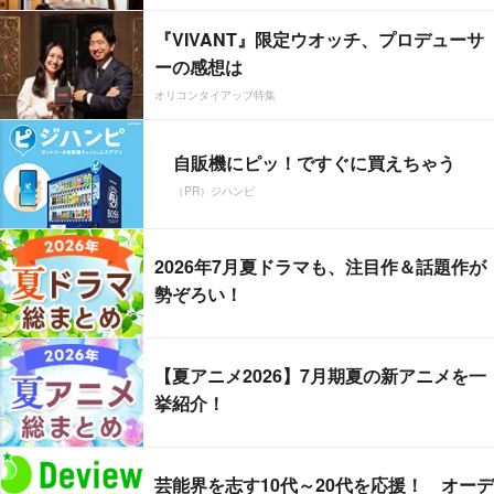
『VIVANT』限定ウオッチ、プロデューサ
ーの感想は
オリコンタイアップ特集
自販機にピッ！ですぐに買えちゃう
（PR）ジハンピ
2026年7月夏ドラマも、注目作＆話題作が
勢ぞろい！
【夏アニメ2026】7月期夏の新アニメを一
挙紹介！
芸能界を志す10代～20代を応援！ オーデ