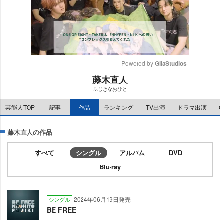
Powered by 
GliaStudios
藤木直人
M
ふじきなおひと
u
t
芸能人TOP
記事
作品
ランキング
TV出演
ドラマ出演
e
藤木直人の作品
すべて
シングル
アルバム
DVD
Blu-ray
2024年06月19日発売
シングル
BE FREE