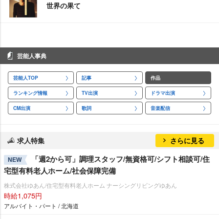
世界の果て
芸能人事典
芸能人TOP
記事
作品
ランキング情報
TV出演
ドラマ出演
CM出演
歌詞
音楽配信
求人特集
さらに見る
「週2から可」調理スタッフ/無資格可/シフト相談可/住
NEW
宅型有料老人ホーム/社会保障完備
株式会社ゆあん/住宅型有料老人ホーム ナーシングリビングゆあん
時給1,075円
アルバイト・パート / 北海道