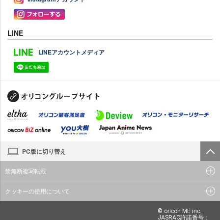
LINE
LINEアカウントメディア
PC版に切り替え
禁無断複写転載
クッキーの使用について
© oricon ME inc.
JASRAC許諾番号：