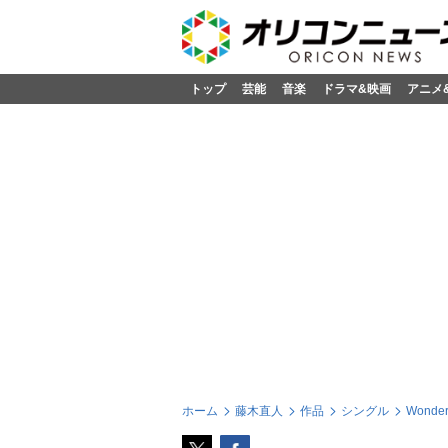
トップ
芸能
音楽
ドラマ&映画
アニメ
ホーム
藤木直人
作品
シングル
Wonder