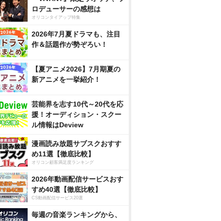
ロデューサーの感想は
オリコンタイアップ特集
2026年7月夏ドラマも、注目
作＆話題作が勢ぞろい！
【夏アニメ2026】7月期夏の
新アニメを一挙紹介！
芸能界を志す10代～20代を応
援！オーディション・スクー
ル情報はDeview
漫画読み放題サブスクおすす
め11選【徹底比較】
オリコン顧客満足度ランキング
2026年動画配信サービスおす
すめ40選【徹底比較】
CS動画配信サービス20選
毎週の音楽ランキングから、