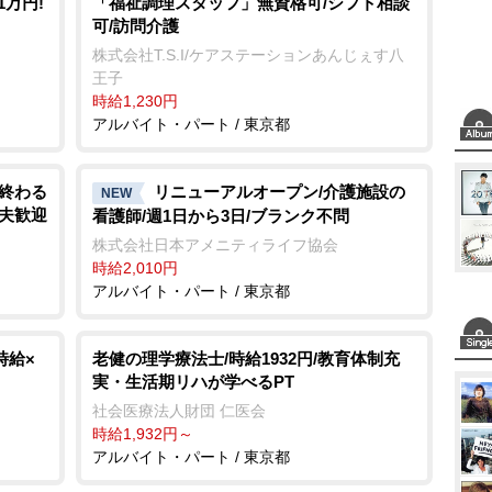
1万円!
「福祉調理スタッフ」無資格可/シフト相談
可/訪問介護
e
株式会社T.S.I/ケアステーションあんじぇす八
王子
時給1,230円
アルバイト・パート / 東京都
く終わる
リニューアルオープン/介護施設の
NEW
主夫歓迎
看護師/週1日から3日/ブランク不問
株式会社日本アメニティライフ協会
時給2,010円
アルバイト・パート / 東京都
時給×
老健の理学療法士/時給1932円/教育体制充
実・生活期リハが学べるPT
社会医療法人財団 仁医会
時給1,932円～
アルバイト・パート / 東京都