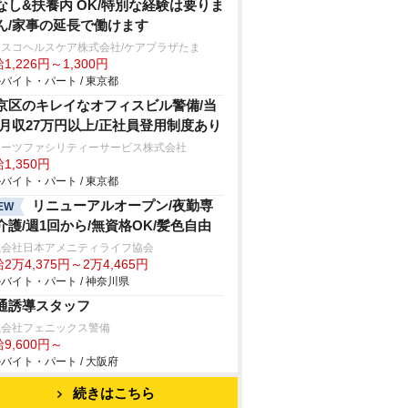
なし&扶養内 OK/特別な経験は要りま
ん/家事の延長で働けます
フスコヘルスケア株式会社/ケアプラザたま
1,226円～1,300円
バイト・パート / 東京都
京区のキレイなオフィスビル警備/当
/月収27万円以上/正社員登用制度あり
ターツファシリティーサービス株式会社
1,350円
バイト・パート / 東京都
リニューアルオープン/夜勤専
EW
介護/週1回から/無資格OK/髪色自由
式会社日本アメニティライフ協会
2万4,375円～2万4,465円
バイト・パート / 神奈川県
通誘導スタッフ
式会社フェニックス警備
9,600円～
バイト・パート / 大阪府
続きはこちら