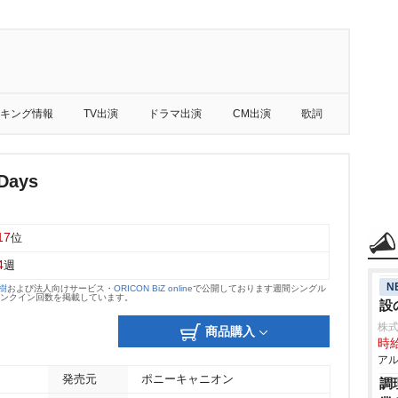
キング情報
TV出演
ドラマ出演
CM出演
歌詞
Days
17
位
4
週
N
大樹
および法人向けサービス・
ORICON BiZ online
で公開しております週間シングル
のランクイン回数を掲載しています。
設
株
商品購入
時給
アル
発売元
ポニーキャニオン
調