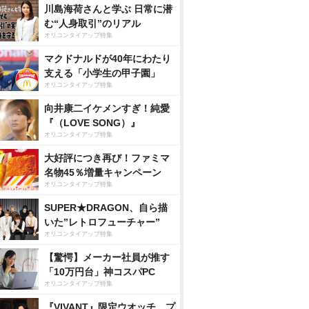
川島海荷さんと学ぶ 日常に潜
む“人身取引”のリアル
オリコンタイアップ特集
マクドナルドが40年にわたり
支える「小学生の甲子園」
オリコンタイアップ特集
向井康二イケメンすぎ！純愛
『（LOVE SONG）』
オリコンタイアップ特集
大好評につき再び！ファミマ
名物45％増量キャンペーン
オリコンタイアップ特集
SUPER★DRAGON、自ら描
いた”レトロフューチャー”
オリコンタイアップ特集
【驚愕】メーカー社員が推す
「10万円台」神コスパPC
オリコンタイアップ特集
『VIVANT』限定ウオッチ、プ