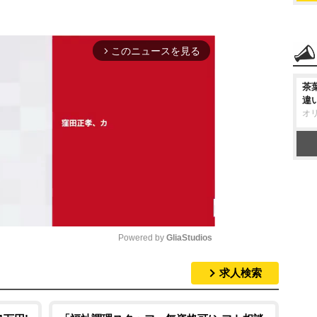
このニュースを見る
arrow_forward_ios
茶
違
オ
Powered by 
GliaStudios
求人検索
M
u
t