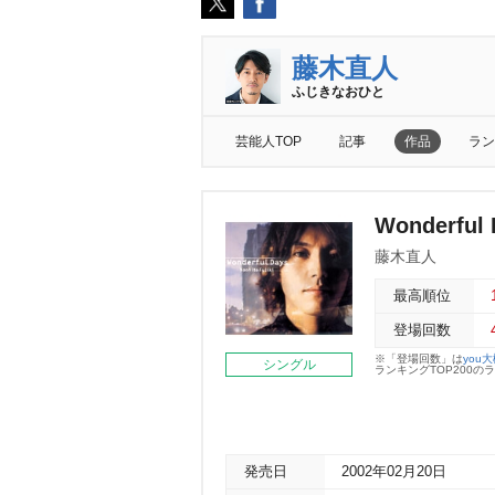
藤木直人
ふじきなおひと
芸能人TOP
記事
作品
ラン
Wonderful 
藤木直人
最高順位
登場回数
※「登場回数」は
you
シングル
ランキングTOP200
発売日
2002年02月20日