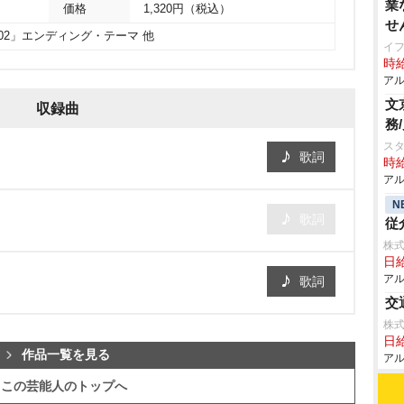
業
価格
1,320円（税込）
せ
02」エンディング・テーマ 他
イ
時給
アル
文
収録曲
務
ス
歌詞
時給
アル
N
歌詞
従
株
日給
アル
歌詞
交
株
日給
作品一覧を見る
アル
この芸能人のトップへ