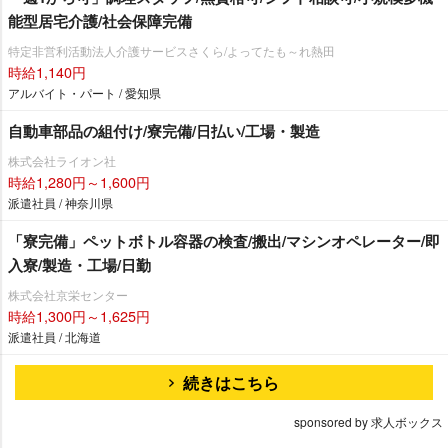
能型居宅介護/社会保障完備
特定非営利活動法人介護サービスさくら/よってたも～れ熱田
時給1,140円
アルバイト・パート / 愛知県
自動車部品の組付け/寮完備/日払い/工場・製造
株式会社ライオン社
時給1,280円～1,600円
派遣社員 / 神奈川県
「寮完備」ペットボトル容器の検査/搬出/マシンオペレーター/即
入寮/製造・工場/日勤
株式会社京栄センター
時給1,300円～1,625円
派遣社員 / 北海道
続きはこちら
sponsored by 求人ボックス