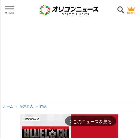
ホーム
藤木直人
作品
このニュースを見る
arrow_forward_ios