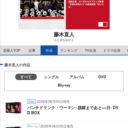
藤木直人
ふじきなおひと
M
芸能人TOP
記事
作品
ランキング
TV出演
ドラマ出演
u
t
e
藤木直人の作品
すべて
シングル
アルバム
DVD
Blu-ray
2026年08月05日発売
DVD
パンチドランク・ウーマン -脱獄まであと××日- DV
D BOX
2026年08月05日発売
Blu-ray