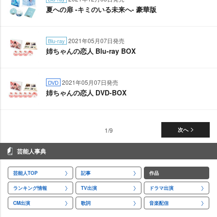
夏への扉 -キミのいる未来へ- 豪華版
2021年05月07日発売
Blu-ray
姉ちゃんの恋人 Blu-ray BOX
2021年05月07日発売
DVD
姉ちゃんの恋人 DVD-BOX
1/9
次へ
芸能人事典
芸能人TOP
記事
作品
ランキング情報
TV出演
ドラマ出演
CM出演
歌詞
音楽配信