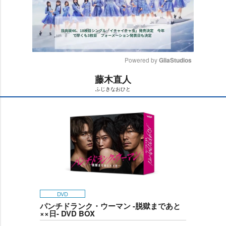
Powered by 
GliaStudios
藤木直人
M
ふじきなおひと
u
t
e
DVD
パンチドランク・ウーマン -脱獄まであと
××日- DVD BOX