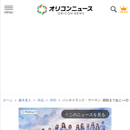
ホーム
藤木直人
作品
DVD
パンチドランク・ウーマン -脱獄まであと××日- D
このニュースを見る
arrow_forward_ios