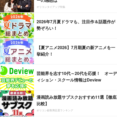
ーの感想は
オリコンタイアップ特集
2026年7月夏ドラマも、注目作＆話題作が
勢ぞろい！
【夏アニメ2026】7月期夏の新アニメを一
挙紹介！
芸能界を志す10代～20代を応援！ オーデ
ィション・スクール情報はDeview
漫画読み放題サブスクおすすめ11選【徹底
比較】
オリコン顧客満足度ランキング