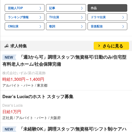
芸能人TOP
記事
作品
ランキング情報
TV出演
ドラマ出演
CM出演
歌詞
音楽配信
求人特集
さらに見る
「週3から可」調理スタッフ/無資格可/日勤のみ/住宅型
NEW
有料老人ホーム/社会保障完備
株式会社いずみ/菜の花葛飾
時給1,300円～1,400円
アルバイト・パート / 東京都
Dear’s Luciaのホスト スタッフ募集
Dear’s Lucia
日給1万円
正社員 / アルバイト・パート / 大阪府
「未経験OK」調理スタッフ/無資格可/シフト制/ケアハ
NEW