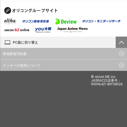
PC版に切り替え
禁無断複写転載
クッキーの使用について
© oricon ME inc.
JASRAC許諾番号：
9009642140Y38026