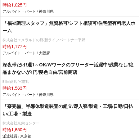
時給1,625円
アルバイト・パート / 神奈川県
「福祉調理スタッフ」無資格可/シフト相談可/住宅型有料老人ホ
ーム
株式会社エメラルドの郷/新ライフパートナー平野
時給1,177円
アルバイト・パート / 大阪府
深夜帯だけ!週1～OK/Wワークのフリーター活躍中/残業なし/絶
品まかないが1円/髪色自由/宮前商店
町田商店 宮前店
時給1,563円
アルバイト・パート / 神奈川県
「寮完備」半導体製造装置の組立/即入寮/製造・工場/日勤/日払
い/工場・製造
株式会社京栄センター
時給1,650円
派遣社員 / 東京都