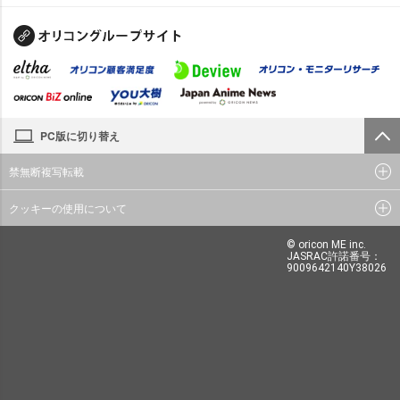
PC版に切り替え
禁無断複写転載
クッキーの使用について
© oricon ME inc.
JASRAC許諾番号：
9009642140Y38026