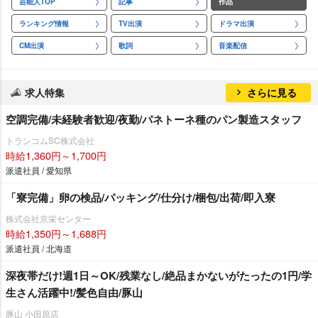
芸能人TOP
記事
作品
ランキング情報
TV出演
ドラマ出演
CM出演
歌詞
音楽配信
求人特集
さらに見る
空調完備/未経験者歓迎/夜勤/パネトーネ種のパン製造スタッフ
トランコムSC株式会社
時給1,360円～1,700円
派遣社員 / 愛知県
「寮完備」卵の検品/パッキング/仕分け/梱包/出荷/即入寮
株式会社京栄センター
時給1,350円～1,688円
派遣社員 / 北海道
深夜帯だけ!週1日～OK/残業なし/絶品まかないがたったの1円/学
生さん活躍中!/髪色自由/豚山
豚山 小田原店