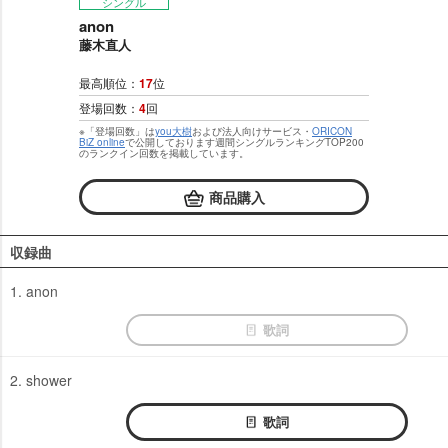
シングル
anon
藤木直人
最高順位：
17
位
登場回数：
4
回
※「登場回数」は
you大樹
および法人向けサービス・
ORICON
BiZ online
で公開しております週間シングルランキングTOP200
のランクイン回数を掲載しています。
商品購入
収録曲
1. anon
歌詞
2. shower
歌詞