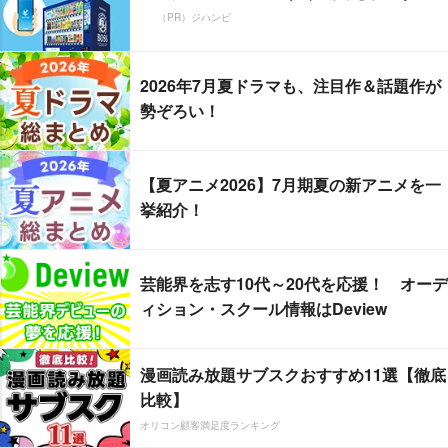
（PR）ジハンピ
2026年7月夏ドラマも、注目作＆話題作が
勢ぞろい！
【夏アニメ2026】7月期夏の新アニメを一
挙紹介！
芸能界を志す10代～20代を応援！ オーデ
ィション・スクール情報はDeview
漫画読み放題サブスクおすすめ11選【徹底
比較】
オリコン顧客満足度ランキング