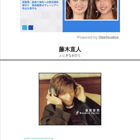
Powered by 
GliaStudios
藤木直人
M
ふじきなおひと
u
t
e