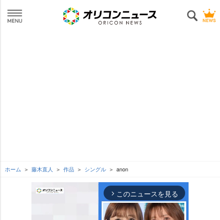
ホーム
藤木直人
作品
シングル
anon
このニュースを見る
arrow_forward_ios