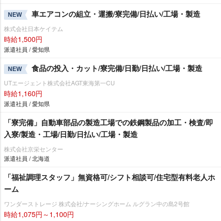
車エアコンの組立・運搬/寮完備/日払い/工場・製造
NEW
株式会社日本ケイテム
時給1,500円
派遣社員 / 愛知県
食品の投入・カット/寮完備/日勤/日払い/工場・製造
NEW
UTエージェント株式会社AGT東海第一CU
時給1,160円
派遣社員 / 愛知県
「寮完備」自動車部品の製造工場での鉄鋼製品の加工・検査/即
入寮/製造・工場/日勤/日払い/工場・製造
株式会社京栄センター
派遣社員 / 北海道
「福祉調理スタッフ」無資格可/シフト相談可/住宅型有料老人ホ
ーム
ワンダーストレージ 株式会社/ナーシングホーム ルグラン中の島2号館
時給1,075円～1,100円