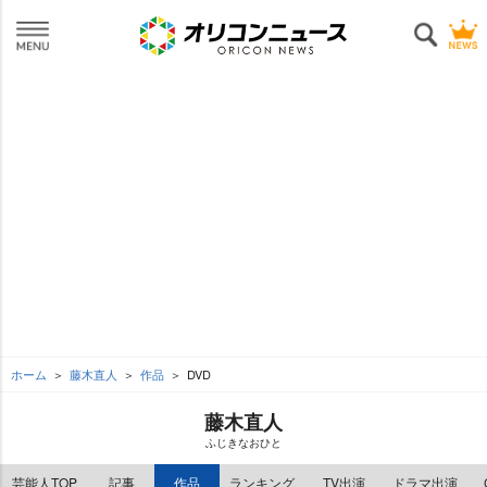
ホーム
藤木直人
作品
DVD
藤木直人
ふじきなおひと
芸能人TOP
記事
作品
ランキング
TV出演
ドラマ出演