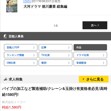
2017年08月01日発売
DVD
大河ドラマ 徳川慶喜 総集編
1/6
次へ
芸能人事典
芸能人TOP
記事
作品
ランキング情報
TV出演
ドラマ出演
CM出演
歌詞
音楽配信
求人特集
さらに見る
パイプの加工など製造補助/クレーン&玉掛け有資格者必見!高時
給1580円!
株式会社トーコー
時給1,580円