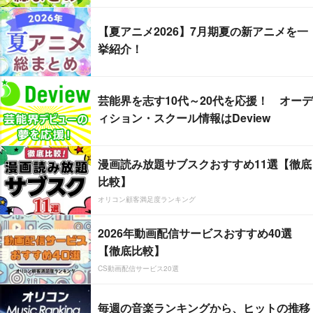
【夏アニメ2026】7月期夏の新アニメを一
挙紹介！
芸能界を志す10代～20代を応援！ オーデ
ィション・スクール情報はDeview
漫画読み放題サブスクおすすめ11選【徹底
比較】
オリコン顧客満足度ランキング
2026年動画配信サービスおすすめ40選
【徹底比較】
CS動画配信サービス20選
毎週の音楽ランキングから、ヒットの推移