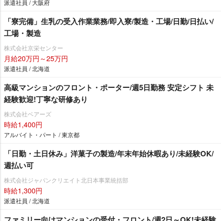
派遣社員 / 大阪府
「寮完備」生乳の受入作業業務/即入寮/製造・工場/日勤/日払い/
工場・製造
株式会社京栄センター
月給20万円～25万円
派遣社員 / 北海道
高級マンションのフロント・ポーター/週5日勤務 安定シフト 未
経験歓迎!丁寧な研修あり
株式会社ベアーズ
時給1,400円
アルバイト・パート / 東京都
「日勤・土日休み」洋菓子の製造/年末年始休暇あり/未経験OK/
週払い可
株式会社ジャパンクリエイト北日本事業統括部
時給1,300円
派遣社員 / 北海道
ファミリー向けマンションの受付・フロント/週2日～OK!未経験