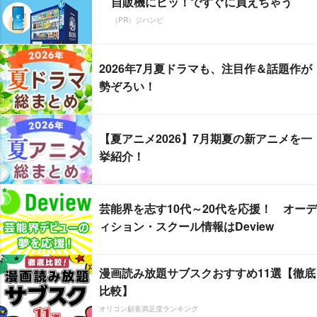
自販機にピッ！ですぐに買えちゃう
（PR）ジハンピ
2026年7月夏ドラマも、注目作＆話題作が
勢ぞろい！
【夏アニメ2026】7月期夏の新アニメを一
挙紹介！
芸能界を志す10代～20代を応援！ オーデ
ィション・スクール情報はDeview
漫画読み放題サブスクおすすめ11選【徹底
比較】
オリコン顧客満足度ランキング