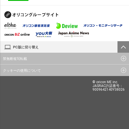
PC版に切り替え
禁無断複写転載
クッキーの使用について
© oricon ME inc.
JASRAC許諾番号：
9009642140Y38026