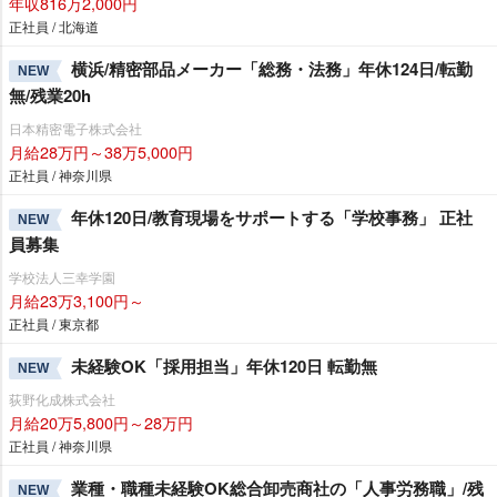
年収816万2,000円
正社員 / 北海道
横浜/精密部品メーカー「総務・法務」年休124日/転勤
NEW
無/残業20h
日本精密電子株式会社
月給28万円～38万5,000円
正社員 / 神奈川県
年休120日/教育現場をサポートする「学校事務」 正社
NEW
員募集
学校法人三幸学園
月給23万3,100円～
正社員 / 東京都
未経験OK「採用担当」年休120日 転勤無
NEW
荻野化成株式会社
月給20万5,800円～28万円
正社員 / 神奈川県
業種・職種未経験OK総合卸売商社の「人事労務職」/残
NEW