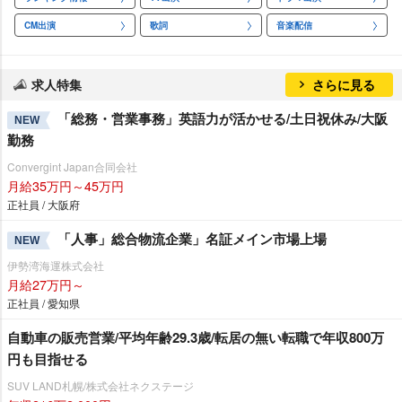
CM出演
歌詞
音楽配信
求人特集
さらに見る
「総務・営業事務」英語力が活かせる/土日祝休み/大阪
NEW
勤務
Convergint Japan合同会社
月給35万円～45万円
正社員 / 大阪府
「人事」総合物流企業」名証メイン市場上場
NEW
伊勢湾海運株式会社
月給27万円～
正社員 / 愛知県
自動車の販売営業/平均年齢29.3歳/転居の無い転職で年収800万
円も目指せる
SUV LAND札幌/株式会社ネクステージ