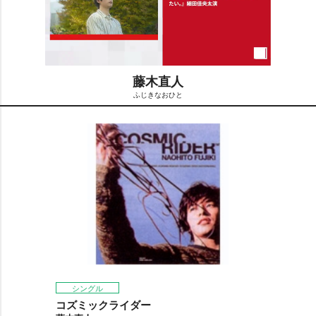
藤木直人
ふじきなおひと
M
u
t
e
シングル
コズミックライダー