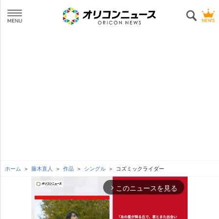
ホーム
藤木直人
作品
シングル
コズミックライダー
このニュースを見る
arrow_forward_ios