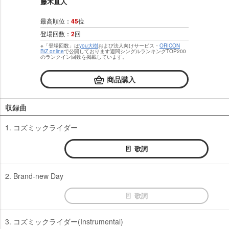
藤木直人
最高順位：
45
位
登場回数：
2
回
※「登場回数」は
you大樹
および法人向けサービス・
ORICON
BiZ online
で公開しております週間シングルランキングTOP200
のランクイン回数を掲載しています。
商品購入
収録曲
1. コズミックライダー
歌詞
2. Brand-new Day
歌詞
3. コズミックライダー(Instrumental)