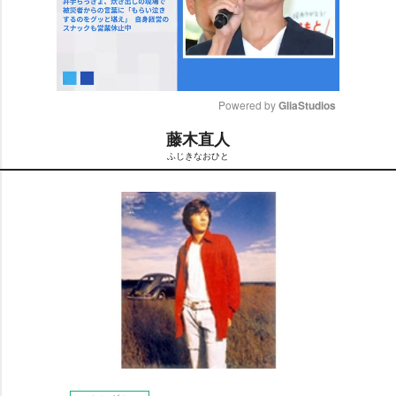
Powered by 
GliaStudios
藤木直人
M
ふじきなおひと
u
t
e