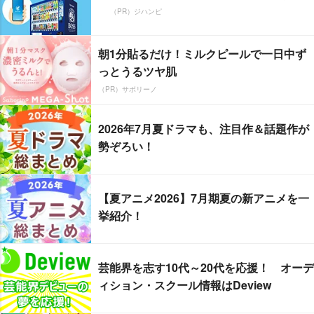
（PR）ジハンピ
朝1分貼るだけ！ミルクピールで一日中ず
っとうるツヤ肌
（PR）サボリーノ
2026年7月夏ドラマも、注目作＆話題作が
勢ぞろい！
【夏アニメ2026】7月期夏の新アニメを一
挙紹介！
芸能界を志す10代～20代を応援！ オーデ
ィション・スクール情報はDeview