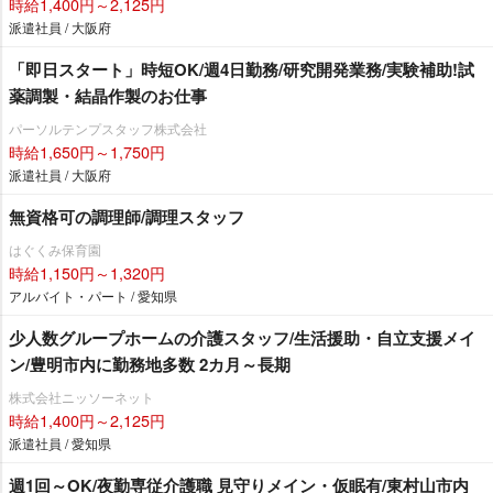
時給1,400円～2,125円
派遣社員 / 大阪府
「即日スタート」時短OK/週4日勤務/研究開発業務/実験補助!試
薬調製・結晶作製のお仕事
パーソルテンプスタッフ株式会社
時給1,650円～1,750円
派遣社員 / 大阪府
無資格可の調理師/調理スタッフ
はぐくみ保育園
時給1,150円～1,320円
アルバイト・パート / 愛知県
少人数グループホームの介護スタッフ/生活援助・自立支援メイ
ン/豊明市内に勤務地多数 2カ月～長期
株式会社ニッソーネット
時給1,400円～2,125円
派遣社員 / 愛知県
週1回～OK/夜勤専従介護職 見守りメイン・仮眠有/東村山市内