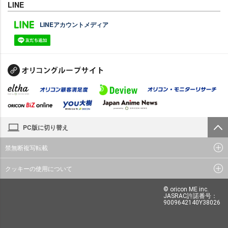
LINE
LINEアカウントメディア
PC版に切り替え
禁無断複写転載
クッキーの使用について
© oricon ME inc.
JASRAC許諾番号：
9009642140Y38026