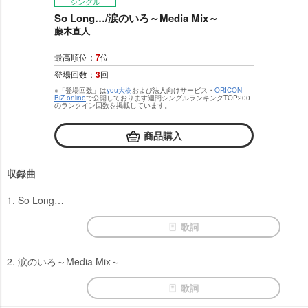
シングル
So Long…/涙のいろ～Media Mix～
藤木直人
最高順位：
7
位
登場回数：
3
回
※「登場回数」は
you大樹
および法人向けサービス・
ORICON
BiZ online
で公開しております週間シングルランキングTOP200
のランクイン回数を掲載しています。
商品購入
収録曲
1. So Long…
歌詞
2. 涙のいろ～Media Mix～
歌詞