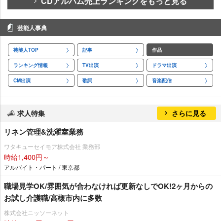
CDアルバム売上ランキングをもっと見る
芸能人事典
芸能人TOP
記事
作品
ランキング情報
TV出演
ドラマ出演
CM出演
歌詞
音楽配信
求人特集
さらに見る
リネン管理&洗濯室業務
ワタキューセイモア株式会社 業務部
時給1,400円～
アルバイト・パート / 東京都
職場見学OK/雰囲気が合わなければ更新なしでOK!2ヶ月からの
お試し介護職/高槻市内に多数
株式会社ニッソーネット