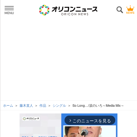
ホーム
藤木直人
作品
シングル
So Long…/涙のいろ～Media Mix～
このニュースを見る
arrow_forward_ios