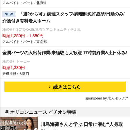
アルバイト・パート / 北海道
「週2から可」調理スタッフ/調理師免許必須/日勤のみ/
NEW
介護付き有料老人ホーム
株式会社SOYOKAZE/亀有ケアコミュニティそよ風
時給1,250円～1,350円
アルバイト・パート / 東京都
金属パーツの入出荷作業/未経験も大歓迎 17時前終業&土日休み!
株式会社トーコー
時給1,380円
派遣社員 / 大阪府
続きはこちら
sponsored by 求人ボックス
オリコンニュース イチオシ特集
川島海荷さんと学ぶ 日常に潜む“人身取