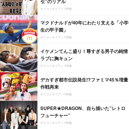
引”のリアル
オリコンタイアップ特集
マクドナルドが40年にわたり支える「小学
生の甲子園」
オリコンタイアップ特集
イケメンてんこ盛り！尊すぎる男子の純情
ラブに胸キュン
オリコンタイアップ特集
デカすぎ都市伝説発生!?ファミマ45％増量
作戦再来
オリコンタイアップ特集
SUPER★DRAGON、自ら描いた”レトロ
フューチャー”
オリコンタイアップ特集