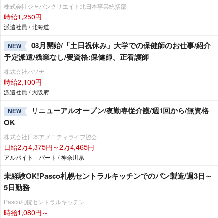
株式会社ジャパンクリエイト北日本事業統括部
時給1,250円
派遣社員 / 北海道
08月開始/「土日祝休み」大学での保健師のお仕事/紹介
NEW
予定派遣/残業なし/要資格:保健師、正看護師
株式会社パソナ
時給2,100円
派遣社員 / 大阪府
リニューアルオープン/夜勤専従介護/週1回から/無資格
NEW
OK
株式会社日本アメニティライフ協会
日給2万4,375円～2万4,465円
アルバイト・パート / 神奈川県
未経験OK!Pasco札幌セントラルキッチンでのパン製造/週3日～
5日勤務
Pasco札幌セントラルキッチン
時給1,080円～