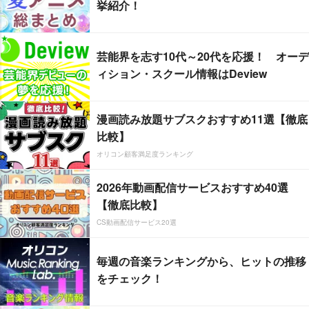
挙紹介！
芸能界を志す10代～20代を応援！ オーデ
ィション・スクール情報はDeview
漫画読み放題サブスクおすすめ11選【徹底
比較】
オリコン顧客満足度ランキング
2026年動画配信サービスおすすめ40選
【徹底比較】
CS動画配信サービス20選
毎週の音楽ランキングから、ヒットの推移
をチェック！