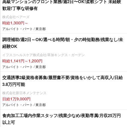
⾼級マンションのフロント業務/週2⽇〜OK!柔軟シフト 未経験
歓迎!丁寧な研修有
株式会社ベアーズ
時給1,300円～
アルバイト・パート / 東京都
調理補助/週2日～OK/選べる時間/朝・夕の時短勤務/残業なし/未
経験OK
イフスコヘルスケア株式会社/草加キングス・ガーデン
時給1,141円～1,200円
アルバイト・パート / 東京都
交通誘導2級資格者募集/履歴書不要/資格をいかして高収入/日給
3.8万円可能
株式会社新日本メンテナンス
日給1万9,000円
アルバイト・パート / 東京都
食肉加工工場内作業スタッフ/残業少なめ/夜勤専属/月収25万円
以上可