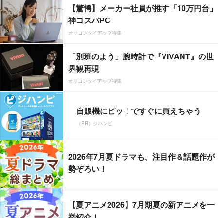
【驚愕】メーカー社員が推す「10万円台」
神コスパPC
オリコンタイアップ特集
「別班のよう」腕時計で『VIVANT』の世
界観再現
オリコンタイアップ特集
自販機にピッ！ですぐに買えちゃう
（PR）ジハンピ
2026年7月夏ドラマも、注目作＆話題作が
勢ぞろい！
【夏アニメ2026】7月期夏の新アニメを一
挙紹介！