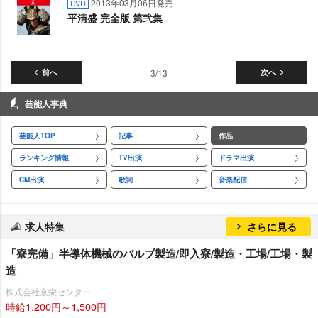
2013年03月06日発売
DVD
平清盛 完全版 第弐集
前へ
3/13
次へ
芸能人事典
芸能人TOP
記事
作品
ランキング情報
TV出演
ドラマ出演
CM出演
歌詞
音楽配信
求人特集
さらに見る
「寮完備」半導体機械のバルブ製造/即入寮/製造・工場/工場・製
造
株式会社京栄センター
時給1,200円～1,500円