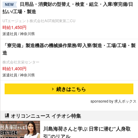
日用品・消費財の型替え・検査・組立・入庫/寮完備/日
NEW
払い/工場・製造
UTエージェント株式会社AGT南関東第二CU
時給1,450円
派遣社員 / 神奈川県
「寮完備」製造機器の機械操作業務/即入寮/製造・工場/工場・製
造
株式会社京栄センター
時給1,400円
派遣社員 / 神奈川県
続きはこちら
sponsored by 求人ボックス
オリコンニュース イチオシ特集
川島海荷さんと学ぶ 日常に潜む“人身取
引”のリアル