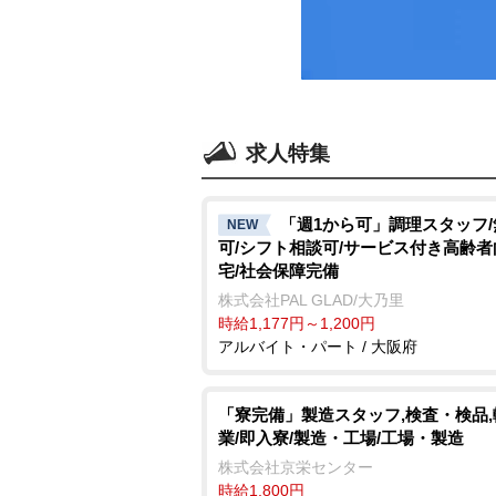
求人特集
「週1から可」調理スタッフ
NEW
可/シフト相談可/サービス付き高齢
宅/社会保障完備
株式会社PAL GLAD/大乃里
時給1,177円～1,200円
アルバイト・パート / 大阪府
「寮完備」製造スタッフ,検査・検品,
業/即入寮/製造・工場/工場・製造
株式会社京栄センター
時給1,800円