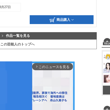
03月27日
商品購入
作品一覧を見る
この芸能人のトップへ
このニュースを見る
arrow_forward_ios