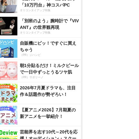
「10万円台」神コスパPC
オリコンタイアップ特集
「別班のよう」腕時計で『VIV
ANT』の世界観再現
オリコンタイアップ特集
自販機にピッ！ですぐに買え
ちゃう
（PR）ジハンピ
朝1分貼るだけ！ミルクピール
で一日中ずっとうるツヤ肌
（PR）サボリーノ
2026年7月夏ドラマも、注目
作＆話題作が勢ぞろい！
【夏アニメ2026】7月期夏の
新アニメを一挙紹介！
芸能界を志す10代～20代を応
援！オーディション・スクー