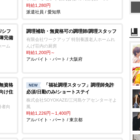
時給1,280円
派遣社員 / 愛知県
/シフ
調理補助・無資格可の調理師/調理スタッフ
保障完備
有限会社ワークアップ 特別養護老人ホームれ
ホーム
んげ荘内の厨房
時給1,200円～
アルバイト・パート / 大阪府
/無資格
「福祉調理スタッフ」調理師免許
NEW
者向け住
必須/日勤のみ/ショートステイ
株式会社SOYOKAZE/三河島ケアセンターそよ
齢者向
風
時給1,226円～1,400円
アルバイト・パート / 東京都