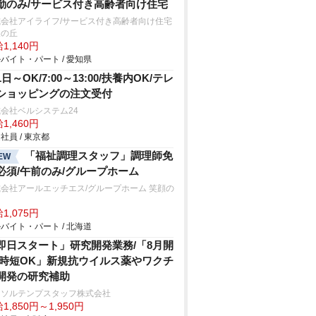
勤のみ/サービス付き高齢者向け住宅
式会社アイライフ/サービス付き高齢者向け住宅
望の丘
1,140円
バイト・パート / 愛知県
日～OK/7:00～13:00/扶養内OK/テレ
ショッピングの注文受付
会社ベルシステム24
1,460円
社員 / 東京都
「福祉調理スタッフ」調理師免
EW
必須/午前のみ/グループホーム
会社アールエッチエス/グループホーム 笑顔の
1,075円
バイト・パート / 北海道
即日スタート」研究開発業務/「8月開
/時短OK」新規抗ウイルス薬やワクチ
開発の研究補助
ーソルテンプスタッフ株式会社
1,850円～1,950円