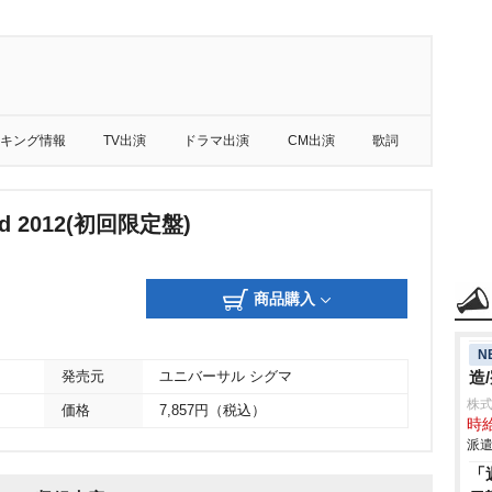
キング情報
TV出演
ドラマ出演
CM出演
歌詞
lad 2012(初回限定盤)
商品購入
N
造
発売元
ユニバーサル シグマ
株
価格
7,857円（税込）
時給
派遣
「