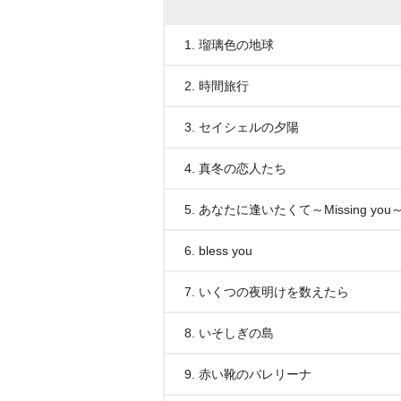
1. 瑠璃色の地球
2. 時間旅行
3. セイシェルの夕陽
4. 真冬の恋人たち
5. あなたに逢いたくて～Missing you
6. bless you
7. いくつの夜明けを数えたら
8. いそしぎの島
9. 赤い靴のバレリーナ