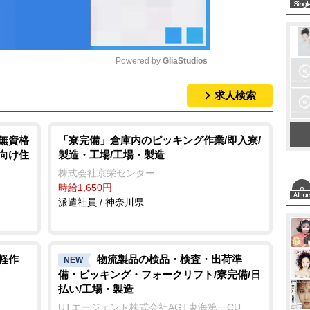
Powered by 
GliaStudios
求人検索
M
u
t
/無資格
「寮完備」倉庫内のピッキング作業/即入寮/
製造・工場/工場・製造
者向け住
e
株式会社京栄センター
時給1,650円
派遣社員 / 神奈川県
軽作
物流製品の検品・検査・出荷準
NEW
備・ピッキング・フォークリフト/寮完備/日
払い/工場・製造
UTエージェント株式会社AGT東海第一CU