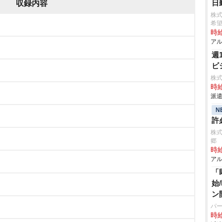
日
収録内容
株
希
時給
アル
週1
ビ
株式
時給
派遣
N
～
許
株式
郷
時給
アル
「
始
ン
パ
時給