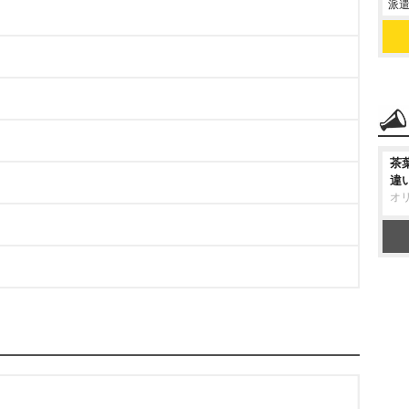
派遣
茶
違
オ