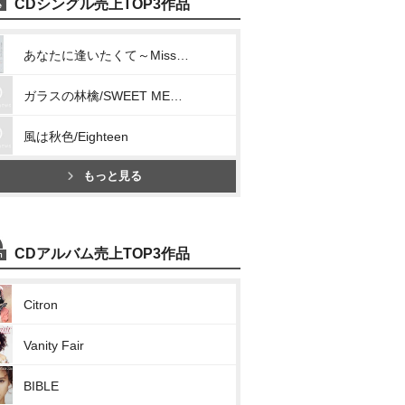
CDシングル売上TOP3作品
あなたに逢いたくて～Missing You～/明日へと駆け出してゆこう
ガラスの林檎/SWEET MEMORIES
風は秋色/Eighteen
もっと見る
CDアルバム売上TOP3作品
Citron
Vanity Fair
BIBLE