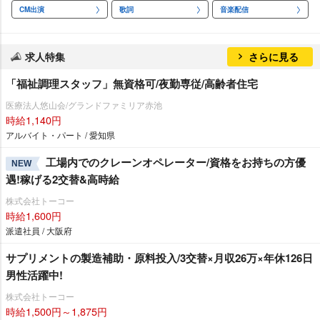
CM出演
歌詞
音楽配信
求人特集
さらに見る
「福祉調理スタッフ」無資格可/夜勤専従/高齢者住宅
医療法人悠山会/グランドファミリア赤池
時給1,140円
アルバイト・パート / 愛知県
工場内でのクレーンオペレーター/資格をお持ちの方優
NEW
遇!稼げる2交替&高時給
株式会社トーコー
時給1,600円
派遣社員 / 大阪府
サプリメントの製造補助・原料投入/3交替×月収26万×年休126日
男性活躍中!
株式会社トーコー
時給1,500円～1,875円