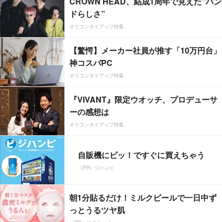
CROWN HEAD、結成1周年で見えた”バン
ドらしさ”
オリコンタイアップ特集
【驚愕】メーカー社員が推す「10万円台」
神コスパPC
オリコンタイアップ特集
『VIVANT』限定ウオッチ、プロデューサ
ーの感想は
オリコンタイアップ特集
自販機にピッ！ですぐに買えちゃう
（PR）ジハンピ
朝1分貼るだけ！ミルクピールで一日中ず
っとうるツヤ肌