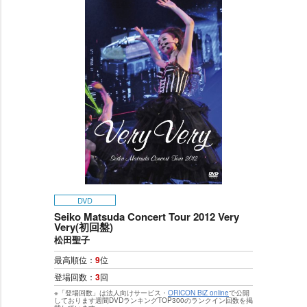
DVD
Seiko Matsuda Concert Tour 2012 Very
Very(初回盤)
松田聖子
最高順位：
9
位
登場回数：
3
回
※「登場回数」は法人向けサービス・
ORICON BiZ online
で公開
しております週間DVDランキングTOP300のランクイン回数を掲