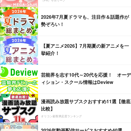
（PR）サボリーノ
2026年7月夏ドラマも、注目作＆話題作が
勢ぞろい！
【夏アニメ2026】7月期夏の新アニメを一
挙紹介！
芸能界を志す10代～20代を応援！ オーデ
ィション・スクール情報はDeview
漫画読み放題サブスクおすすめ11選【徹底
比較】
オリコン顧客満足度ランキング
2026年動画配信サービスおすすめ40選