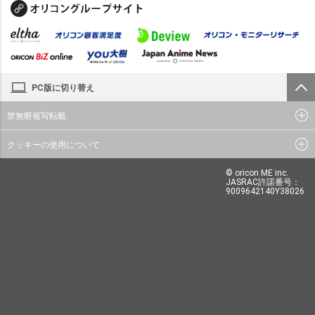
PC版に切り替え
禁無断複写転載
クッキーの使用について
© oricon ME inc.
JASRAC許諾番号：
9009642140Y38026