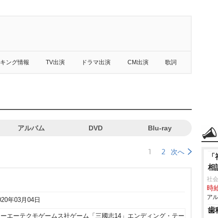
キング情報
TV出演
ドラマ出演
CM出演
歌詞
アルバム
DVD
Blu-ray
1
2
次へ
「
相
社会
時給
アル
020年03月04日
歯
コーエーテクモゲームス社ゲーム「三國志14」エンディング・テー