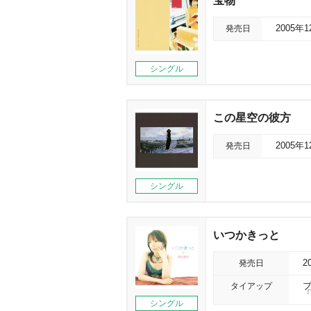
宝物
発売日
2005年
シングル
この星空の彼方
発売日
2005年
シングル
いつかきっと
発売日
2
タイアップ
シングル