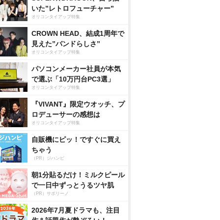
いた”レトロフューチャー”
オリコンタイアップ特集
CROWN HEAD、結成1周年で
見えた”バンドらしさ”
オリコンタイアップ特集
パソコンメーカー社員が本気
で選ぶ「10万円台PC3選」
オリコンタイアップ特集
『VIVANT』限定ウオッチ、プ
ロデューサーの感想は
オリコンタイアップ特集
自販機にピッ！ですぐに買え
ちゃう
（PR）ジハンピ
朝1分貼るだけ！ミルクピール
で一日中ずっとうるツヤ肌
（PR）サボリーノ
2026年7月夏ドラマも、注目