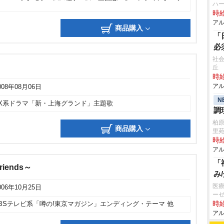
マ
ハ
時給
アル
商品購入
「
必
社会
丘
時給
アル
008年08月06日
N
TX系ドラマ「新・上海グランド」主題歌
調
柏
商品購入
里
時給
アル
「
riends～
み
医療
006年10月25日
ー
時給
BSテレビ系「噂の!東京マガジン」エンディング・テーマ 他
アル