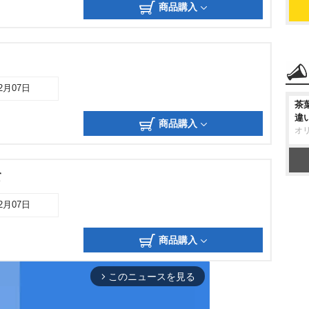
商品購入
12月07日
茶
違
商品購入
オ
て
12月07日
商品購入
このニュースを見る
arrow_forward_ios