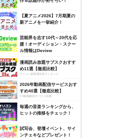
作＆話題作が勢ぞろい！
【夏アニメ2026】7月期夏の
新アニメを一挙紹介！
芸能界を志す10代～20代を応
援！オーディション・スクー
ル情報はDeview
漫画読み放題サブスクおすす
め11選【徹底比較】
オリコン顧客満足度ランキング
2026年動画配信サービスおす
すめ40選【徹底比較】
CS動画配信サービス20選
毎週の音楽ランキングから、
ヒットの推移をチェック！
試写会、登壇イベント、サイ
ンチェキなどプレゼント！