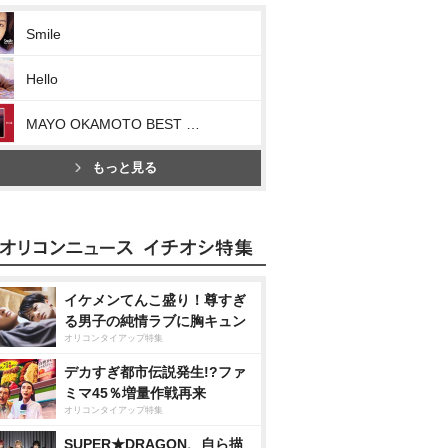
Smile
Hello
MAYO OKAMOTO BEST RISE Ⅰ
もっと見る
イケメンてんこ盛り！尊すぎ
る男子の純情ラブに胸キュン
オリコンタイアップ特集
デカすぎ都市伝説発生!?ファ
ミマ45％増量作戦再来
オリコンタイアップ特集
SUPER★DRAGON、自ら描