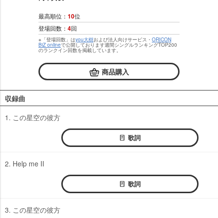
最高順位：
10
位
登場回数：
4
回
※「登場回数」は
you大樹
および法人向けサービス・
ORICON
BiZ online
で公開しております週間シングルランキングTOP200
のランクイン回数を掲載しています。
商品購入
収録曲
1. この星空の彼方
歌詞
2. Help me II
歌詞
3. この星空の彼方