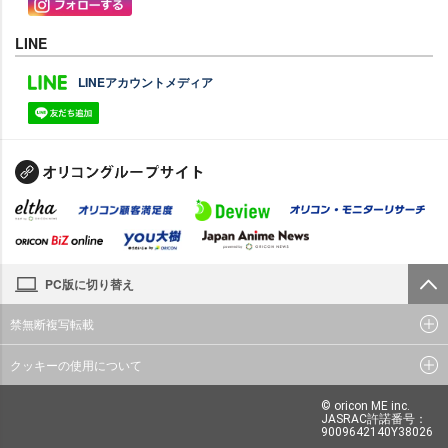
LINE
LINEアカウントメディア
PC版に切り替え
禁無断複写転載
クッキーの使用について
© oricon ME inc.
JASRAC許諾番号：
9009642140Y38026