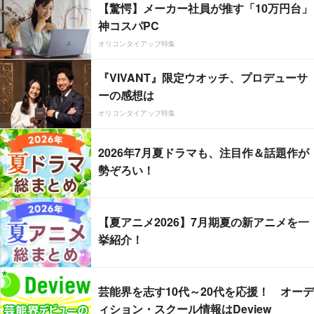
【驚愕】メーカー社員が推す「10万円台」
神コスパPC
オリコンタイアップ特集
『VIVANT』限定ウオッチ、プロデューサ
ーの感想は
オリコンタイアップ特集
2026年7月夏ドラマも、注目作＆話題作が
勢ぞろい！
【夏アニメ2026】7月期夏の新アニメを一
挙紹介！
芸能界を志す10代～20代を応援！ オーデ
ィション・スクール情報はDeview