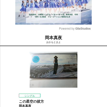
Powered by 
GliaStudios
岡本真夜
M
おかもとまよ
u
t
e
シングル
この星空の彼方
岡本真夜