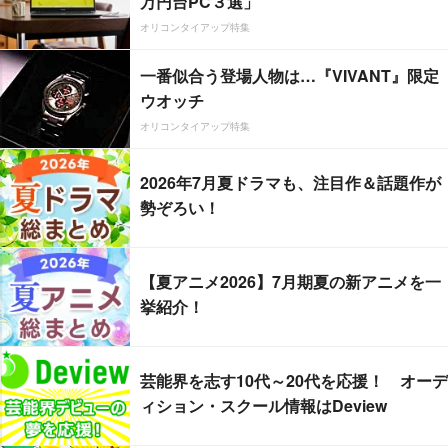
万円台PC３選」
オリコンタイアップ特集
一番似合う登場人物は…『VIVANT』限定
ウオッチ
オリコンタイアップ特集
2026年7月夏ドラマも、注目作＆話題作が
勢ぞろい！
【夏アニメ2026】7月期夏の新アニメを一
挙紹介！
芸能界を志す10代～20代を応援！ オーデ
ィション・スクール情報はDeview