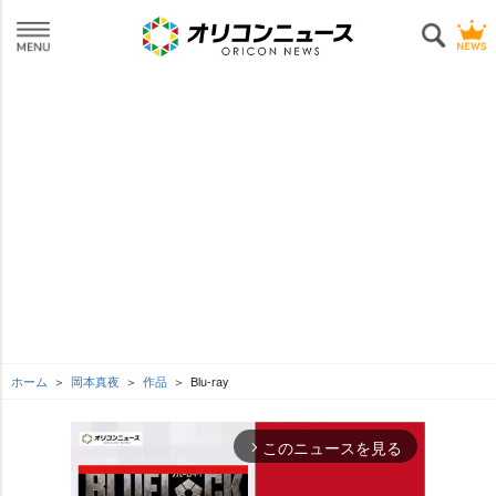
ホーム
岡本真夜
作品
Blu-ray
このニュースを見る
arrow_forward_ios