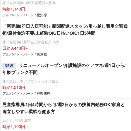
株式会社福祉の里/遊楽苑西枇杷島
時給1,140円
アルバイト・パート / 愛知県
「寮完備!即日入居可能」新聞配達スタッフ/引っ越し費用全額負
担/原付免許不要/未経験OK/日払いOK/1日5時間
株式会社朝日新聞立川総合販売 南平
日給8,440円～
アルバイト・パート / 東京都
リニューアルオープン/介護施設のケアマネ/週1日から/
NEW
年齢ブランク不問
株式会社日本アメニティライフ協会
時給1,510円
アルバイト・パート / 神奈川県
児童指導員/1日4時間から可/週2日からの扶養内勤務OK/家庭と
両立しやすい柔軟な働き方
ぬくもりの森 北光
時給1,100円～