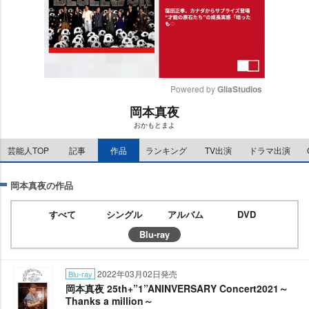
Powered by 
GliaStudios
岡本真夜
M
おかもとまよ
u
t
芸能人TOP
記事
作品
ランキング
TV出演
ドラマ出演
e
岡本真夜の作品
すべて
シングル
アルバム
DVD
Blu-ray
2022年03月02日発売
Blu-ray
岡本真夜 25th+”1”ANINVERSARY Concert2021～
Thanks a million～