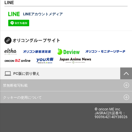
LINE
LINEアカウントメディア
PC版に切り替え
禁無断複写転載
クッキーの使用について
© oricon ME inc.
JASRAC許諾番号：
9009642140Y38026