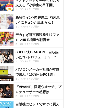
マクドナルドが40年にわたり
支える「小学生の甲子園」
オリコンタイアップ特集
森崎ウィン×向井康二“両片思
い”にキュンが止まらん！
オリコンタイアップ特集
デカすぎ都市伝説発生!?ファ
ミマ45％増量作戦再来
オリコンタイアップ特集
SUPER★DRAGON、自ら描
いた”レトロフューチャー”
オリコンタイアップ特集
パソコンメーカー社員が本気
で選ぶ「10万円台PC3選」
オリコンタイアップ特集
『VIVANT』限定ウオッチ、プ
ロデューサーの感想は
オリコンタイアップ特集
自販機にピッ！ですぐに買え