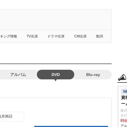
キング情報
TV出演
ドラマ出演
CM出演
歌詞
アルバム
DVD
Blu-ray
N
資
ー
株式
き
01月06日
時給
アル