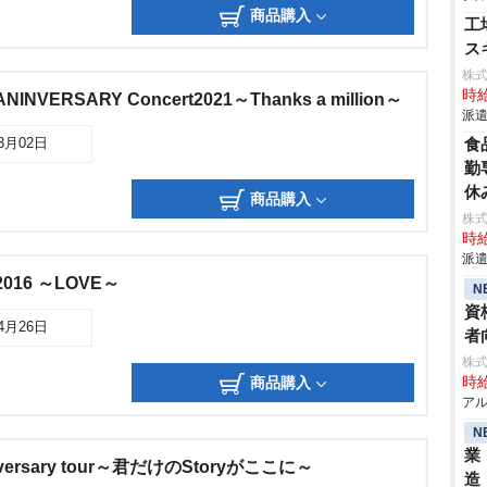
商品購入
工
ス
株
時給
NINVERSARY Concert2021～Thanks a million～
派遣
食
03月02日
勤
休
商品購入
株
時給
派遣
2016 ～LOVE～
N
資
04月26日
者
株式
商品購入
時給
アル
N
業
versary tour～君だけのStoryがここに～
造