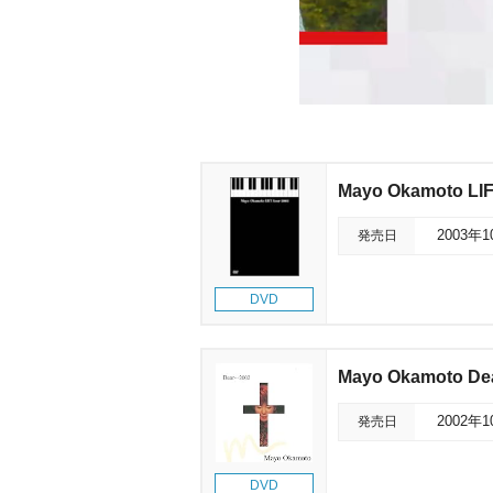
Mayo Okamoto LIF
発売日
2003年
DVD
Mayo Okamoto De
発売日
2002年
DVD