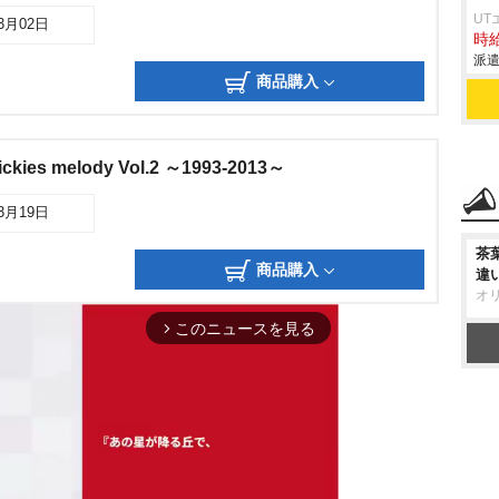
UT
03月02日
時給
派遣
商品購入
ies melody Vol.2 ～1993-2013～
03月19日
茶
商品購入
違
オ
このニュースを見る
arrow_forward_ios