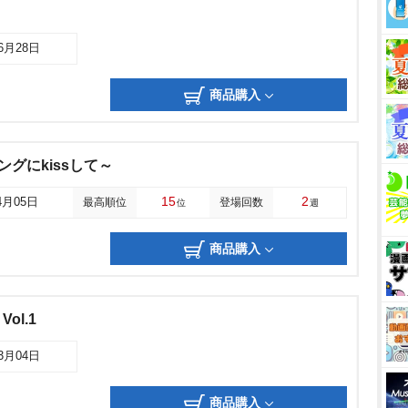
06月28日
商品購入
リングにkissして～
15
2
4月05日
最高順位
登場回数
位
週
商品購入
 Vol.1
03月04日
商品購入