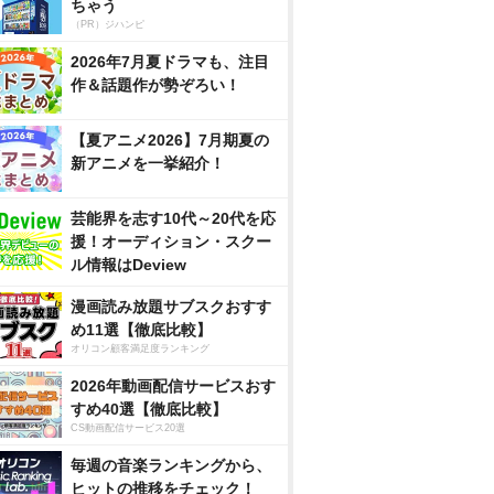
ちゃう
（PR）ジハンピ
2026年7月夏ドラマも、注目
作＆話題作が勢ぞろい！
【夏アニメ2026】7月期夏の
新アニメを一挙紹介！
芸能界を志す10代～20代を応
援！オーディション・スクー
ル情報はDeview
漫画読み放題サブスクおすす
め11選【徹底比較】
オリコン顧客満足度ランキング
2026年動画配信サービスおす
すめ40選【徹底比較】
CS動画配信サービス20選
毎週の音楽ランキングから、
ヒットの推移をチェック！