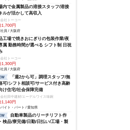
場内で金属製品の溶接スタッフ/溶接
キルが活かして高収入
式会社トーコー
1,700円
社員 / 大阪府
品工場で焼きおにぎりの包装作業/夜
専属 勤務時間が選べる シフト制 日祝
み
式会社トーコー
1,300円
社員 / 大阪府
「週2から可」調理スタッフ/無
EW
格可/シフト相談可/サービス付き高齢
向け住宅/社会保障完備
会社田中建材/エーデルワイス味鋺
1,140円
バイト・パート / 愛知県
自動車製品のリーチリフト作
EW
・検品/寮完備/日勤/日払い/工場・製