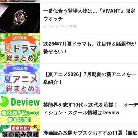
一番似合う登場人物は…『VIVANT』限定
ウオッチ
オリコンタイアップ特集
2026年7月夏ドラマも、注目作＆話題作が
勢ぞろい！
【夏アニメ2026】7月期夏の新アニメを一
挙紹介！
芸能界を志す10代～20代を応援！ オーデ
ィション・スクール情報はDeview
漫画読み放題サブスクおすすめ11選【徹底