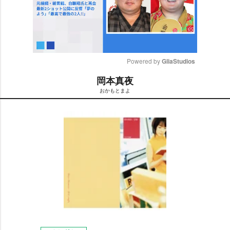
Powered by 
GliaStudios
岡本真夜
M
おかもとまよ
u
t
e