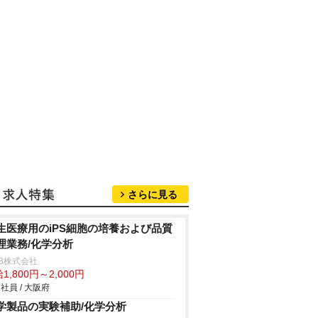
さらに見る
生医療用のiPS細胞の培養および品質
理業務/化学分析
B株式会社
1,800円～2,000円
社員 / 大阪府
学製品の実験補助/化学分析