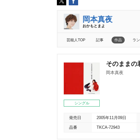
岡本真夜
おかもとまよ
芸能人TOP
記事
作品
ラン
そのままの
岡本真夜
シングル
発売日
2005年11月09日
品番
TKCA-72943