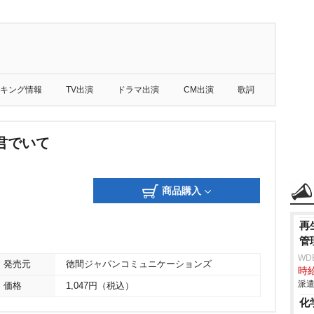
キング情報
TV出演
ドラマ出演
CM出演
歌詞
君でいて
商品購入
再
管
WD
発売元
徳間ジャパンコミュニケーションズ
時給
派遣
価格
1,047円（税込）
化