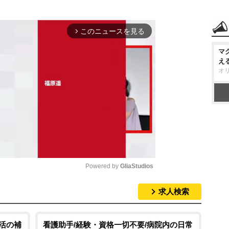
このニュースを見る
arrow_forward_ios
マ
え
オ
Powered by 
GliaStudios
求人検索
M
u
t
生活の補
看護助手/経験・資格一切不要/病院内の日常