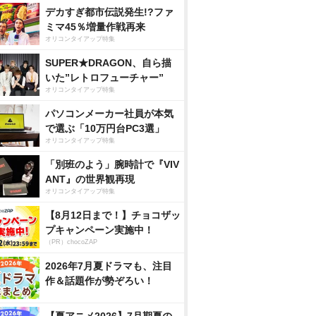
デカすぎ都市伝説発生!?ファ
ミマ45％増量作戦再来
オリコンタイアップ特集
SUPER★DRAGON、自ら描
いた”レトロフューチャー”
オリコンタイアップ特集
パソコンメーカー社員が本気
で選ぶ「10万円台PC3選」
オリコンタイアップ特集
「別班のよう」腕時計で『VIV
ANT』の世界観再現
オリコンタイアップ特集
【8月12日まで！】チョコザッ
プキャンペーン実施中！
（PR）chocoZAP
2026年7月夏ドラマも、注目
作＆話題作が勢ぞろい！