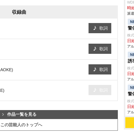
WD
時給
収録曲
派遣
N
警
歌詞
株式
日給
アル
歌詞
N
誘
株式
歌詞
AOKE)
日給
アル
N
歌詞
E)
警
株式
日給
アル
作品一覧を見る
この芸能人のトップへ