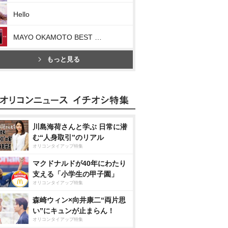
Hello
MAYO OKAMOTO BEST RISE Ⅰ
もっと見る
川島海荷さんと学ぶ 日常に潜
む“人身取引”のリアル
オリコンタイアップ特集
マクドナルドが40年にわたり
支える「小学生の甲子園」
オリコンタイアップ特集
森崎ウィン×向井康二“両片思
い”にキュンが止まらん！
オリコンタイアップ特集