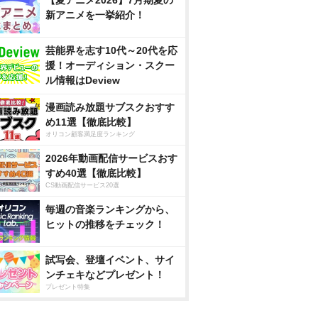
【夏アニメ2026】7月期夏の
新アニメを一挙紹介！
芸能界を志す10代～20代を応
援！オーディション・スクー
ル情報はDeview
漫画読み放題サブスクおすす
め11選【徹底比較】
オリコン顧客満足度ランキング
2026年動画配信サービスおす
すめ40選【徹底比較】
CS動画配信サービス20選
毎週の音楽ランキングから、
ヒットの推移をチェック！
試写会、登壇イベント、サイ
ンチェキなどプレゼント！
プレゼント特集