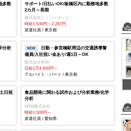
地多数
サポート/日払いOK/板橋区内に勤務地多数
e
2カ月～長期
株式会社ニッソーネット
時給1,530円～2,287円
派遣社員 / 東京都
学分析
日勤・参宮橋駅周辺の交通誘導警
NEW
備員/入社祝い金あり/週1日～OK
株式会社MSK
日給1万4,500円～
アルバイト・パート / 東京都
/土日祝
食品開発に関わる試作および分析業務/化学
分析
WDB株式会社
時給1,500円～
派遣社員 / 愛知県