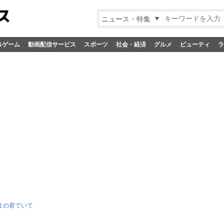
ニュース・特集
&ゲーム
動画配信サービス
スポーツ
社会・経済
グルメ
ビューティ
ラ
まの君でいて