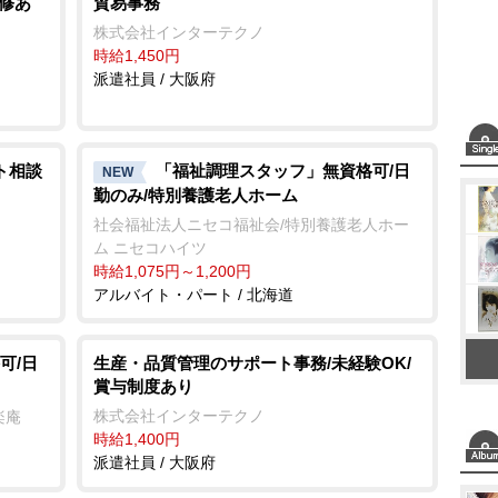
研修あ
貿易事務
e
株式会社インターテクノ
時給1,450円
派遣社員 / 大阪府
ト相談
「福祉調理スタッフ」無資格可/日
NEW
勤のみ/特別養護老人ホーム
社会福祉法人ニセコ福祉会/特別養護老人ホー
ム ニセコハイツ
時給1,075円～1,200円
アルバイト・パート / 北海道
可/日
生産・品質管理のサポート事務/未経験OK/
賞与制度あり
株式会社インターテクノ
楽庵
時給1,400円
派遣社員 / 大阪府