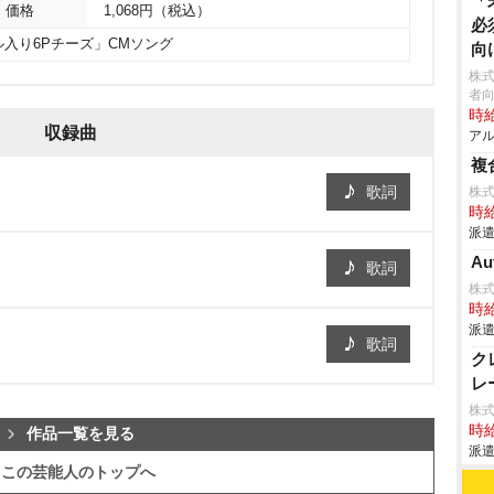
「
価格
1,068円（税込）
必
入り6Pチーズ」CMソング
向
株
者向
時給
収録曲
アル
複
歌詞
株
時給
派遣
A
歌詞
株
時給
派遣
歌詞
ク
レ
株
時給
作品一覧を見る
派遣
この芸能人のトップへ