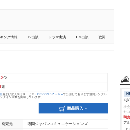
キング情報
TV出演
ドラマ出演
CM出演
歌詞
12
位
8
週
N
大樹
および法人向けサービス・
ORICON BiZ online
で公開しております週間シングル
のランクイン回数を掲載しています。
可
社会
商品購入
セ
時給
アル
発売元
徳間ジャパンコミュニケーションズ