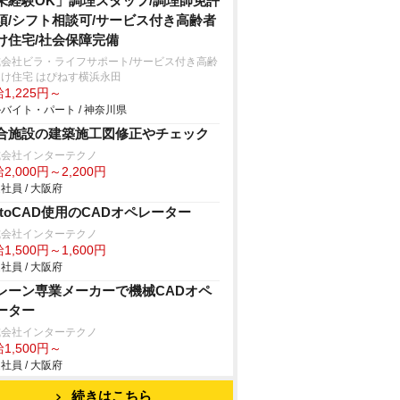
未経験OK」調理スタッフ/調理師免許
須/シフト相談可/サービス付き高齢者
け住宅/社会保障完備
式会社ビラ・ライフサポート/サービス付き高齢
け住宅 はぴねす横浜永田
1,225円～
バイト・パート / 神奈川県
合施設の建築施工図修正やチェック
式会社インターテクノ
2,000円～2,200円
社員 / 大阪府
utoCAD使用のCADオペレーター
式会社インターテクノ
1,500円～1,600円
社員 / 大阪府
レーン専業メーカーで機械CADオペ
ーター
式会社インターテクノ
1,500円～
社員 / 大阪府
続きはこちら