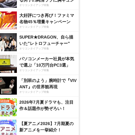
る男子の純情ラブに胸キュン
オリコンタイアップ特集
大好評につき再び！ファミマ
名物45％増量キャンペーン
オリコンタイアップ特集
SUPER★DRAGON、自ら描
いた”レトロフューチャー”
オリコンタイアップ特集
パソコンメーカー社員が本気
で選ぶ「10万円台PC3選」
オリコンタイアップ特集
「別班のよう」腕時計で『VIV
ANT』の世界観再現
オリコンタイアップ特集
2026年7月夏ドラマも、注目
作＆話題作が勢ぞろい！
【夏アニメ2026】7月期夏の
新アニメを一挙紹介！