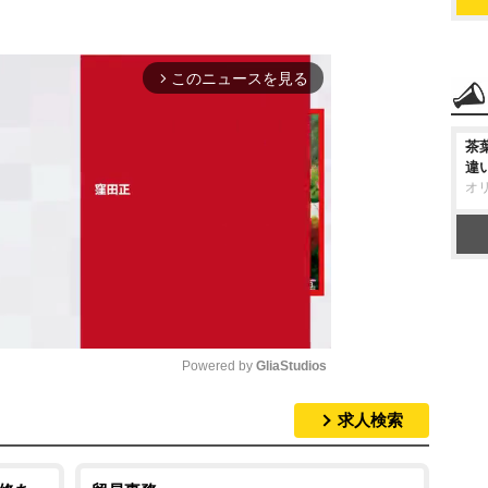
このニュースを見る
arrow_forward_ios
茶
違
オ
Powered by 
GliaStudios
求人検索
M
u
t