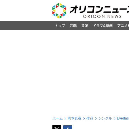
トップ
芸能
音楽
ドラマ&映画
アニメ
ホーム
岡本真夜
作品
シングル
Everlas