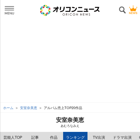
ホーム
安室奈美恵
アルバム売上TOP20作品
安室奈美恵
あむろなみえ
芸能人TOP
記事
作品
ランキング
TV出演
ドラマ出演