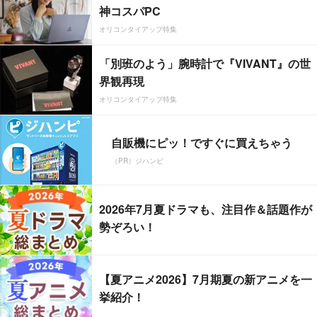
神コスパPC
オリコンタイアップ特集
「別班のよう」腕時計で『VIVANT』の世
界観再現
オリコンタイアップ特集
自販機にピッ！ですぐに買えちゃう
（PR）ジハンピ
2026年7月夏ドラマも、注目作＆話題作が
勢ぞろい！
【夏アニメ2026】7月期夏の新アニメを一
挙紹介！