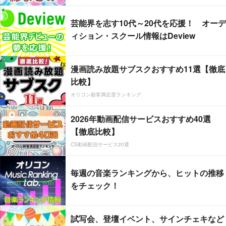
芸能界を志す10代～20代を応援！ オーデ
ィション・スクール情報はDeview
漫画読み放題サブスクおすすめ11選【徹底
比較】
オリコン顧客満足度ランキング
2026年動画配信サービスおすすめ40選
【徹底比較】
CS動画配信サービス20選
毎週の音楽ランキングから、ヒットの推移
をチェック！
試写会、登壇イベント、サインチェキなど