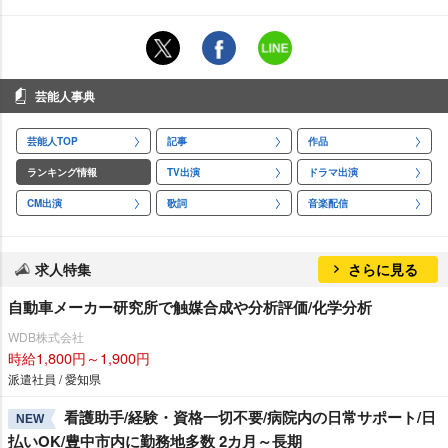
芸能人事典
芸能人TOP
記事
作品
ランキング情報
TV出演
ドラマ出演
CM出演
歌詞
音楽配信
求人特集
さらに見る
自動車メーカー研究所で触媒合成や分析評価/化学分析
WDB株式会社
時給1,800円～1,900円
派遣社員 / 愛知県
看護助手/経験・資格一切不要/病院内の日常サポート/日
NEW
払いOK/豊中市内に勤務地多数 2カ月～長期