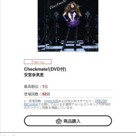
アルバム
Checkmate!(DVD付)
安室奈美恵
最高順位：
1
位
登場回数：
52
回
※「登場回数」は
you大樹
および法人向けサービス・
ORICON
BiZ online
で公開しております週間アルバムランキングTOP300
のランクイン回数を掲載しています。
商品購入