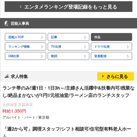
エンタメランキング登場記録をもっと見る
芸能人事典
芸能人TOP
記事
作品
ランキング情報
TV出演
ドラマ出演
CM出演
歌詞
音楽配信
求人特集
さらに見る
ランチ帯のみ!週1日・1日3h～/主婦さん活躍中&扶養内可/残業な
し/絶品まかないが1円!/元祖油堂/ラーメン店のランチスタッフ
元祖油堂 宮益坂店
時給1,350円
アルバイト・パート / 東京都
「週2から可」調理スタッフ/シフト相談可/住宅型有料老人ホー
ム