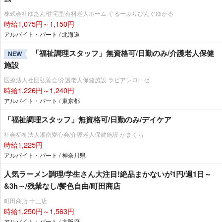
株式会社ゆあん/住宅型有料老人ホーム ぐるーぷりびんぐゆかる
時給1,075円～1,150円
アルバイト・パート / 北海道
「福祉調理スタッフ」無資格可/日勤のみ/介護老人保健
NEW
施設
医療法人社団弘善会/介護老人保健施設 ラビアンローゼ
時給1,226円～1,240円
アルバイト・パート / 東京都
「福祉調理スタッフ」無資格可/日勤のみ/デイケア
社会福祉法人湘南愛心会/介護老人保健施設 かまくら
時給1,225円
アルバイト・パート / 神奈川県
人気ラーメン調理/学生さん大注目!絶品まかないが1円/週1日～
&3h～/残業なし/髪色自由/町田商店
町田商店 十三店
時給1,250円～1,563円
アルバイト・パート / 大阪府