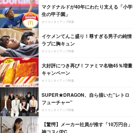
マクドナルドが40年にわたり支える「小学
生の甲子園」
オリコンタイアップ特集
イケメンてんこ盛り！尊すぎる男子の純情
ラブに胸キュン
オリコンタイアップ特集
大好評につき再び！ファミマ名物45％増量
キャンペーン
オリコンタイアップ特集
SUPER★DRAGON、自ら描いた”レトロ
フューチャー”
オリコンタイアップ特集
【驚愕】メーカー社員が推す「10万円台」
神コスパPC