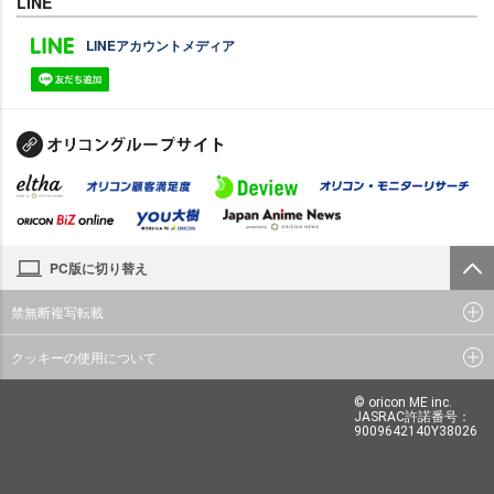
LINE
LINEアカウントメディア
PC版に切り替え
禁無断複写転載
クッキーの使用について
© oricon ME inc.
JASRAC許諾番号：
9009642140Y38026