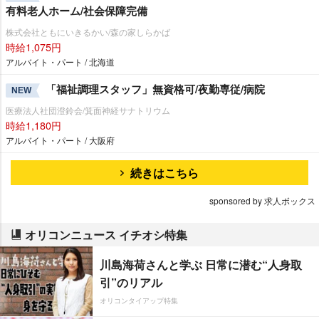
有料老人ホーム/社会保障完備
株式会社ともにいきるかい/森の家しらかば
時給1,075円
アルバイト・パート / 北海道
「福祉調理スタッフ」無資格可/夜勤専従/病院
NEW
医療法人社団澄鈴会/箕面神経サナトリウム
時給1,180円
アルバイト・パート / 大阪府
続きはこちら
sponsored by 求人ボックス
オリコンニュース イチオシ特集
川島海荷さんと学ぶ 日常に潜む“人身取
引”のリアル
オリコンタイアップ特集