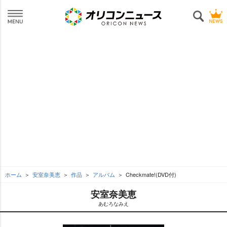
ホーム
安室奈美恵
作品
アルバム
Checkmate!(DVD付)
安室奈美恵
あむろなみえ