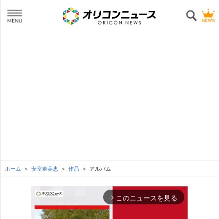
ホーム
安室奈美恵
作品
アルバム
このニュースを見る
arrow_forward_ios