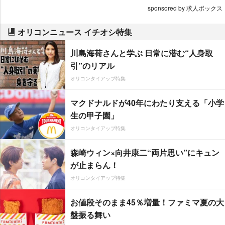
sponsored by 求人ボックス
オリコンニュース イチオシ特集
川島海荷さんと学ぶ 日常に潜む“人身取
引”のリアル
オリコンタイアップ特集
マクドナルドが40年にわたり支える「小学
生の甲子園」
オリコンタイアップ特集
森崎ウィン×向井康二“両片思い”にキュン
が止まらん！
オリコンタイアップ特集
お値段そのまま45％増量！ファミマ夏の大
盤振る舞い