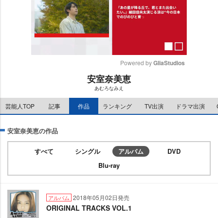
Powered by 
GliaStudios
安室奈美恵
M
あむろなみえ
u
t
芸能人TOP
記事
作品
ランキング
TV出演
ドラマ出演
e
安室奈美恵の作品
すべて
シングル
アルバム
DVD
Blu-ray
2018年05月02日発売
アルバム
ORIGINAL TRACKS VOL.1