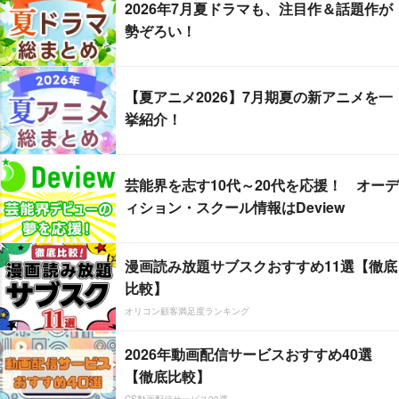
2026年7月夏ドラマも、注目作＆話題作が
勢ぞろい！
【夏アニメ2026】7月期夏の新アニメを一
挙紹介！
芸能界を志す10代～20代を応援！ オーデ
ィション・スクール情報はDeview
漫画読み放題サブスクおすすめ11選【徹底
比較】
オリコン顧客満足度ランキング
2026年動画配信サービスおすすめ40選
【徹底比較】