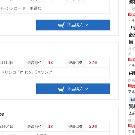
資
バージンロード」主題歌
一
時給
アル
商品購入
「
必
備
株式
風
時給
1
22
03月13日
最高順位
登場回数
位
週
アル
ドリンコ「mistio」CMソング
歯
医
時給
商品購入
アル
N
資
ム
ce
株式
時給
1
20
12月04日
最高順位
登場回数
位
週
アル