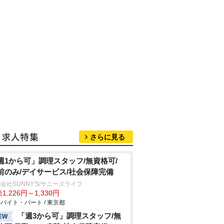
さらに見る
週1から可」調理スタッフ/無資格可/
前のみ/デイサービス/社会保障完備
会社SUNNY'S/サニーズライフ
1,226円～1,330円
バイト・パート / 東京都
「週3から可」調理スタッフ/無
EW