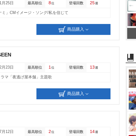
8
25
01月25日
最高順位
登場回数
位
週
ミナミ」CMイメージ・ソング/私を信じて
商品購入
SEEN
1
13
12月23日
最高順位
登場回数
位
週
ドラマ「夜逃げ屋本舗」主題歌
商品購入
2
14
07月12日
最高順位
登場回数
位
週