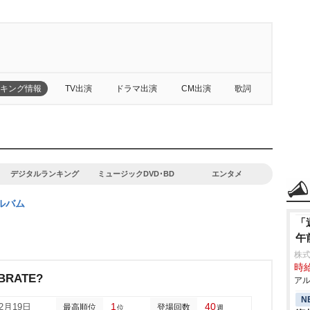
キング情報
TV出演
ドラマ出演
CM出演
歌詞
デジタルランキング
ミュージックDVD･BD
エンタメ
ルバム
「
午
株式
時給
BRATE?
アル
N
1
40
02月19日
最高順位
登場回数
位
週