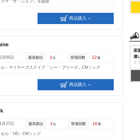
ドラマ「ザ・シェフ」主題歌
商品購入
hine
茶
違
1
12
06月05日
最高順位
登場回数
位
週
オ
トル・マイヤーズスクイブ「シー・ブリーズ」CMソング
商品購入
rk
1
16
11月27日
最高順位
登場回数
位
週
セル「UD」CMソング