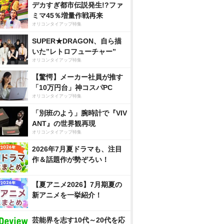
デカすぎ都市伝説発生!?ファ
ミマ45％増量作戦再来
オリコンタイアップ特集
SUPER★DRAGON、自ら描
いた”レトロフューチャー”
オリコンタイアップ特集
【驚愕】メーカー社員が推す
「10万円台」神コスパPC
オリコンタイアップ特集
「別班のよう」腕時計で『VIV
ANT』の世界観再現
オリコンタイアップ特集
2026年7月夏ドラマも、注目
作＆話題作が勢ぞろい！
【夏アニメ2026】7月期夏の
新アニメを一挙紹介！
芸能界を志す10代～20代を応