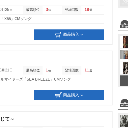
u
3
19
10月25日
最高順位
登場回数
位
週
t
「X55」CMソング
e
商品購入
1
11
05月21日
最高順位
登場回数
位
週
ルマイヤーズ「SEA BREEZE」CMソング
商品購入
信じて～