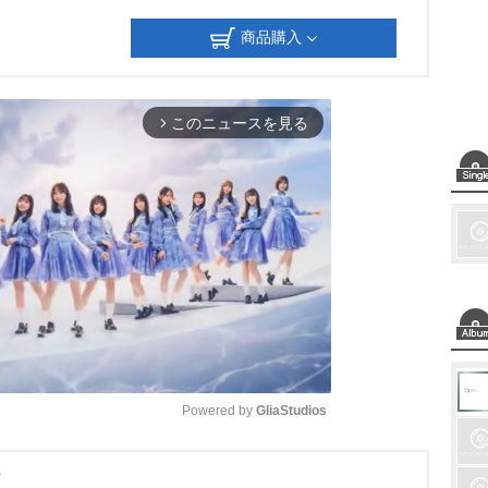
商品購入
このニュースを見る
arrow_forward_ios
Powered by 
GliaStudios
M