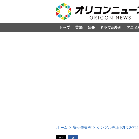
トップ
芸能
音楽
ドラマ&映画
アニメ
ホーム
安室奈美恵
シングル売上TOP20作品