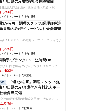
格可/日勤のみ/病院/社会保障完備
般財団法人鎌倉病院/一般財団法人鎌倉病院
1,250円
バイト・パート / 神奈川県
週3から可」調理スタッフ/調理師免許
須/日勤のみ/デイサービス/社会保障完
会社SOYOKAZE/相模原ケアコミュニティそよ
1,225円
バイト・パート / 神奈川県
科助手/ブランクOK・短時間OK
療法人社団恵将会 めぐみデンタルクリニック
1,400円
バイト・パート / 東京都
「週3から可」調理スタッフ/無
EW
格可/日勤のみ/介護付き有料老人ホー
/社会保障完備
会社藤/混合型特定施設入居者生活介護 ふじ
1,075円
バイト・パート / 北海道