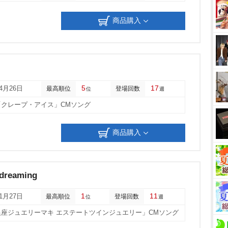
商品購入
5
17
04月26日
最高順位
登場回数
位
週
「クレープ・アイス」CMソング
商品購入
 dreaming
1
11
11月27日
最高順位
登場回数
位
週
銀座ジュエリーマキ エステートツインジュエリー」CMソング