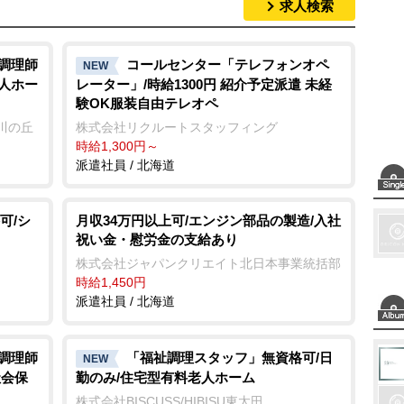
求人検索
M
u
t
/調理師
コールセンター「テレフォンオペ
NEW
老人ホー
レーター」/時給1300円 紹介予定派遣 未経
e
験OK服装自由テレオペ
川の丘
株式会社リクルートスタッフィング
時給1,300円～
派遣社員 / 北海道
可/シ
月収34万円以上可/エンジン部品の製造/入社
祝い金・慰労金の支給あり
株式会社ジャパンクリエイト北日本事業統括部
時給1,450円
派遣社員 / 北海道
/調理師
「福祉調理スタッフ」無資格可/日
NEW
社会保
勤のみ/住宅型有料老人ホーム
株式会社BISCUSS/HIBISU東太田