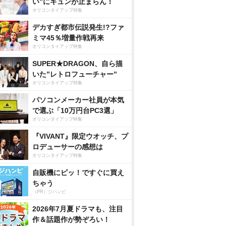
い”にキュンが止まらん！
オリコンタイアップ特集
デカすぎ都市伝説発生!?ファ
ミマ45％増量作戦再来
オリコンタイアップ特集
SUPER★DRAGON、自ら描
いた”レトロフューチャー”
オリコンタイアップ特集
パソコンメーカー社員が本気
で選ぶ「10万円台PC3選」
オリコンタイアップ特集
『VIVANT』限定ウオッチ、プ
ロデューサーの感想は
オリコンタイアップ特集
自販機にピッ！ですぐに買え
ちゃう
（PR）ジハンピ
2026年7月夏ドラマも、注目
作＆話題作が勢ぞろい！