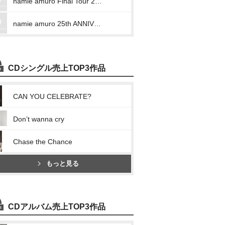
namie amuro Final Tour 2018 ~Finally~ at Tokyo Dome 2018.6.3
namie amuro 25th ANNIVERSARY LIVE in OKINAWA at 宜野湾海浜公園野外特設会場 2017.9.16
CDシングル売上TOP3作品
CAN YOU CELEBRATE?
Don’t wanna cry
Chase the Chance
もっと見る
CDアルバム売上TOP3作品