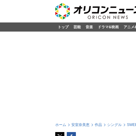
トップ
芸能
音楽
ドラマ&映画
アニメ
ホーム
安室奈美恵
作品
シングル
SWEE