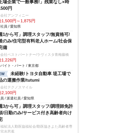
上場企業で一般事務!」残業なし×時
500円
式会社アンフィニー
1,500円～1,875円
社員 / 愛知県
週1から可」調理スタッフ/無資格可/
後のみ/住宅型有料老人ホーム/社会保
完備
式会社ベストパートナー/ラヴィスタ青梅藤橋
1,226円
バイト・パート / 東京都
未経験/トヨタ自動車 堤工場で
EW
品の運搬作業/tutumi
式会社テクノスマイル
2,100円
員 / 派遣社員 / 愛知県
週3から可」調理スタッフ/調理師免許
須/日勤のみ/サービス付き高齢者向け
宅
会福祉法人勤医協福祉会/勤医協きよた高齢者専
住宅水芭蕉