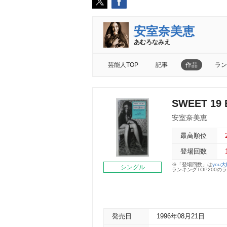
安室奈美恵
あむろなみえ
芸能人TOP
記事
作品
ラン
SWEET 19
安室奈美恵
最高順位
登場回数
※「登場回数」は
you
シングル
ランキングTOP200
発売日
1996年08月21日