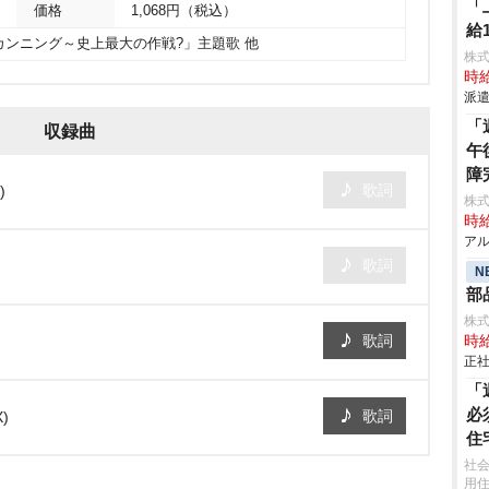
「
価格
1,068円（税込）
給1
s カンニング～史上最大の作戦?」主題歌 他
株
時給
派遣
「
収録曲
午
障
歌詞
)
株
時給
アル
歌詞
N
部
株
歌詞
時給
正社
「
必
歌詞
)
住
社
用