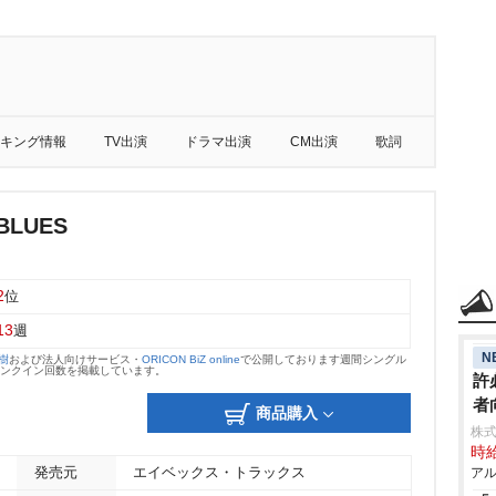
キング情報
TV出演
ドラマ出演
CM出演
歌詞
 BLUES
2
位
13
週
N
大樹
および法人向けサービス・
ORICON BiZ online
で公開しております週間シングル
のランクイン回数を掲載しています。
許
者
商品購入
株
時給
発売元
エイベックス・トラックス
アル