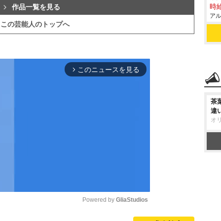
時給
作品一覧を見る
アル
この芸能人のトップへ
このニュースを見る
arrow_forward_ios
茶
違
オ
Powered by 
GliaStudios