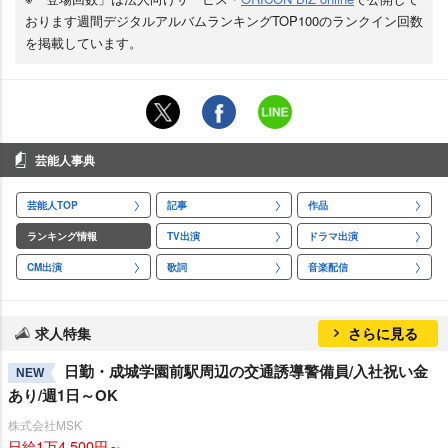
おります週間デジタルアルバムランキングTOP100のランクイン回数
を掲載しています。
芸能人事典
芸能人TOP
記事
作品
ランキング情報
TV出演
ドラマ出演
CM出演
歌詞
音楽配信
求人特集
さらに見る
日勤・成城学園前駅周辺の交通誘導警備員/入社祝い金
NEW
あり/週1日～OK
株式会社MSK
日給1万4,500円～