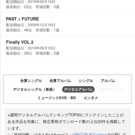
配信開始日：2019年06月16日
最高順位：22位 登場回数：3週
PAST < FUTURE
配信開始日：2009年12月16日
最高順位：48位 登場回数：1週
Finally VOL.2
配信開始日：2019年06月16日
最高順位：28位 登場回数：3週
合算シングル
合算アルバム
シングル
アルバム
デジタルシングル（単曲）
デジタルアルバム
ストリーミング
ミュージックDVD・BD
エンタメ
※週間デジタルアルバムランキングTOP50にランクインしたことが
ある作品を対象に、推定累積ダウンロード数の上位20件を掲載して
います。
※「登場回数」は法人向けサービス・
ORICON BiZ online
で公開して