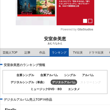
Powered by 
GliaStudios
安室奈美恵
M
あむろなみえ
u
t
芸能人TOP
記事
作品
ランキング
TV出演
ドラマ出演
e
安室奈美恵のランキング情報
合算シングル
合算アルバム
シングル
アルバム
デジタルシングル（単曲）
デジタルアルバム
ストリーミング
ミュージックDVD・BD
エンタメ
デジタルアルバム売上TOP14作品
Finally