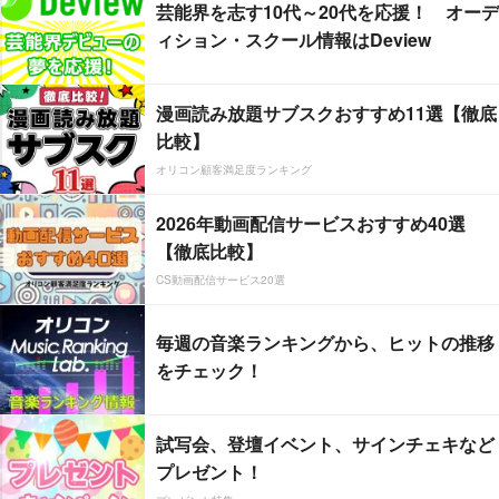
芸能界を志す10代～20代を応援！ オーデ
ィション・スクール情報はDeview
漫画読み放題サブスクおすすめ11選【徹底
比較】
オリコン顧客満足度ランキング
2026年動画配信サービスおすすめ40選
【徹底比較】
CS動画配信サービス20選
毎週の音楽ランキングから、ヒットの推移
をチェック！
試写会、登壇イベント、サインチェキなど
プレゼント！