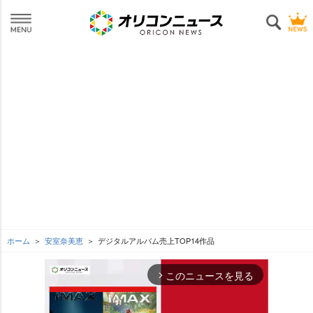
ホーム
安室奈美恵
デジタルアルバム売上TOP14作品
このニュースを見る
arrow_forward_ios