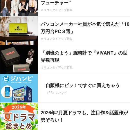
フューチャー”
オリコンタイアップ特集
パソコンメーカー社員が本気で選んだ「10
万円台PC３選」
オリコンタイアップ特集
「別班のよう」腕時計で『VIVANT』の世
界観再現
オリコンタイアップ特集
自販機にピッ！ですぐに買えちゃう
（PR）ジハンピ
2026年7月夏ドラマも、注目作＆話題作が
勢ぞろい！