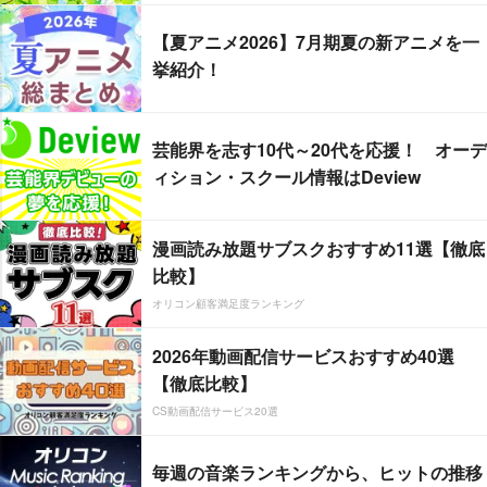
【夏アニメ2026】7月期夏の新アニメを一
挙紹介！
芸能界を志す10代～20代を応援！ オーデ
ィション・スクール情報はDeview
漫画読み放題サブスクおすすめ11選【徹底
比較】
オリコン顧客満足度ランキング
2026年動画配信サービスおすすめ40選
【徹底比較】
CS動画配信サービス20選
毎週の音楽ランキングから、ヒットの推移