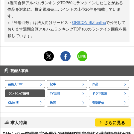
※週間合算アルバムランキングTOP50にランクインしたことがある
作品を対象に、推定累積売上ポイントの上位20件を掲載していま
す。
※「登場回数」は法人向けサービス・
ORICON BiZ online
で公開して
おります週間合算アルバムランキングTOP100のランクイン回数を掲
載しています。
芸能人事典
芸能人TOP
記事
作品
ランキング情報
TV出演
ドラマ出演
CM出演
歌詞
音楽配信
求人特集
さらに見る
DIセンター管理者/完全週休2日制/MR認定資格や薬剤師資格が活