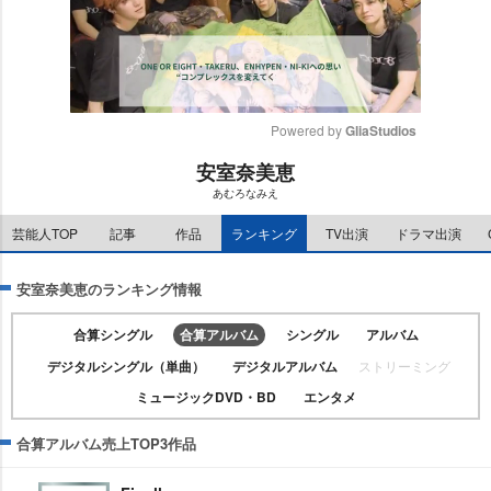
Powered by 
GliaStudios
安室奈美恵
M
あむろなみえ
u
t
芸能人TOP
記事
作品
ランキング
TV出演
ドラマ出演
e
安室奈美恵のランキング情報
合算シングル
合算アルバム
シングル
アルバム
デジタルシングル（単曲）
デジタルアルバム
ストリーミング
ミュージックDVD・BD
エンタメ
合算アルバム売上TOP3作品