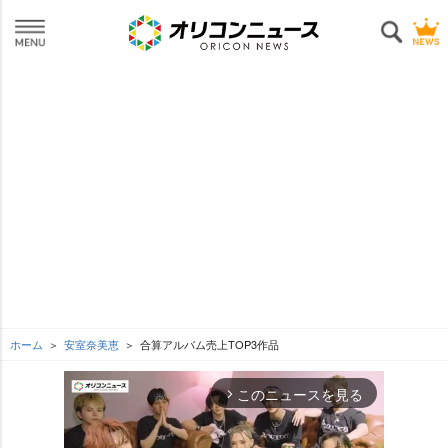
ホーム
安室奈美恵
合算アルバム売上TOP3作品
このニュースを見る
arrow_forward_ios