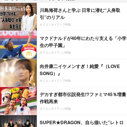
川島海荷さんと学ぶ 日常に潜む“人身取
引”のリアル
オリコンタイアップ特集
マクドナルドが40年にわたり支える「小学
生の甲子園」
オリコンタイアップ特集
向井康二イケメンすぎ！純愛『（LOVE
SONG）』
オリコンタイアップ特集
デカすぎ都市伝説発生!?ファミマ45％増量
作戦再来
オリコンタイアップ特集
SUPER★DRAGON、自ら描いた”レトロ