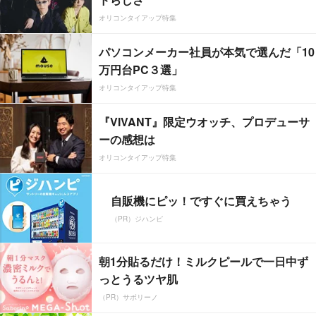
オリコンタイアップ特集
パソコンメーカー社員が本気で選んだ「10
万円台PC３選」
オリコンタイアップ特集
『VIVANT』限定ウオッチ、プロデューサ
ーの感想は
オリコンタイアップ特集
自販機にピッ！ですぐに買えちゃう
（PR）ジハンピ
朝1分貼るだけ！ミルクピールで一日中ず
っとうるツヤ肌
（PR）サボリーノ