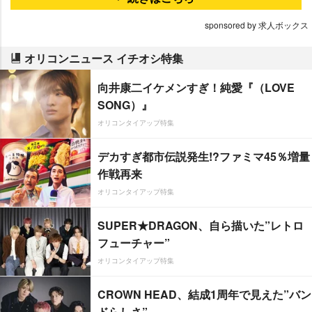
sponsored by 求人ボックス
オリコンニュース イチオシ特集
向井康二イケメンすぎ！純愛『（LOVE
SONG）』
オリコンタイアップ特集
デカすぎ都市伝説発生!?ファミマ45％増量
作戦再来
オリコンタイアップ特集
SUPER★DRAGON、自ら描いた”レトロ
フューチャー”
オリコンタイアップ特集
CROWN HEAD、結成1周年で見えた”バン
ドらしさ”