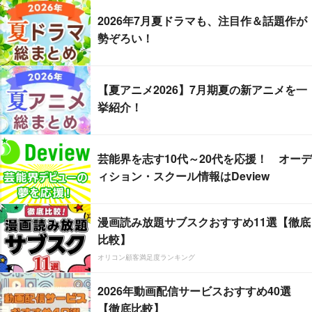
2026年7月夏ドラマも、注目作＆話題作が
勢ぞろい！
【夏アニメ2026】7月期夏の新アニメを一
挙紹介！
芸能界を志す10代～20代を応援！ オーデ
ィション・スクール情報はDeview
漫画読み放題サブスクおすすめ11選【徹底
比較】
オリコン顧客満足度ランキング
2026年動画配信サービスおすすめ40選
【徹底比較】