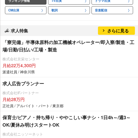
ランキング情報
TV出演
ドラマ出演
CM出演
歌詞
音楽配信
求人特集
さらに見る
「寮完備」半導体原料の加工機械オペレーター/即入寮/製造・工
場/日勤/日払い/工場・製造
株式会社京栄センター
月給22万4,300円
派遣社員 / 神奈川県
求人広告プランナー
株式会社IFパートナー
月給28万円
正社員 / アルバイト・パート / 東京都
保育士/ピアノ・持ち帰り・ややこしい事ナシ・1日4h～/週3～
OK/夏休み明けスタートOK
株式会社ニッソーネット