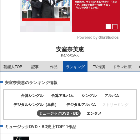
Powered by 
GliaStudios
安室奈美恵
M
あむろなみえ
u
t
芸能人TOP
記事
作品
ランキング
TV出演
ドラマ出演
e
安室奈美恵のランキング情報
合算シングル
合算アルバム
シングル
アルバム
デジタルシングル（単曲）
デジタルアルバム
ストリーミング
ミュージックDVD・BD
エンタメ
ミュージックDVD・BD売上TOP11作品