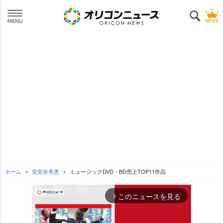
ホーム
安室奈美恵
ミュージックDVD・BD売上TOP11作品
このニュースを見る
arrow_forward_ios