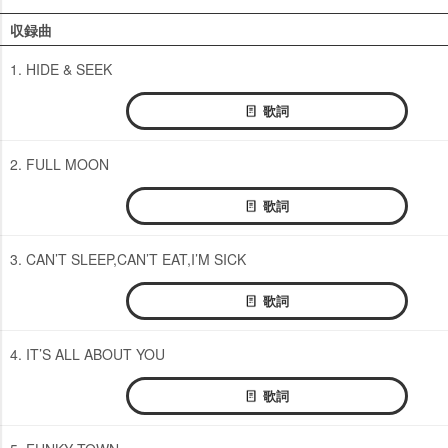
収録曲
1. HIDE & SEEK
歌詞
2. FULL MOON
歌詞
3. CAN’T SLEEP,CAN’T EAT,I’M SICK
歌詞
4. IT’S ALL ABOUT YOU
歌詞