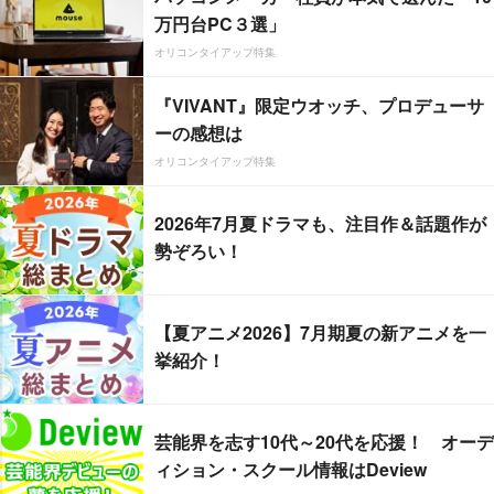
万円台PC３選」
オリコンタイアップ特集
『VIVANT』限定ウオッチ、プロデューサ
ーの感想は
オリコンタイアップ特集
2026年7月夏ドラマも、注目作＆話題作が
勢ぞろい！
【夏アニメ2026】7月期夏の新アニメを一
挙紹介！
芸能界を志す10代～20代を応援！ オーデ
ィション・スクール情報はDeview