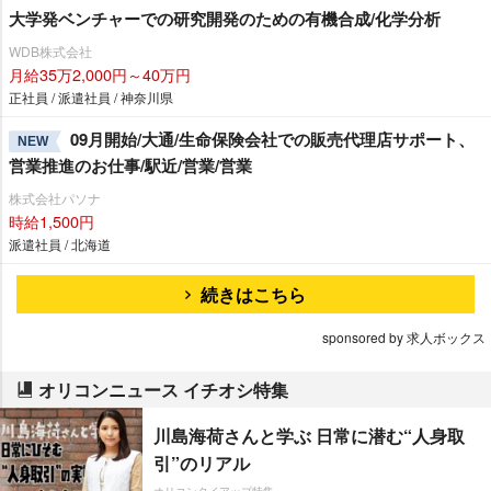
大学発ベンチャーでの研究開発のための有機合成/化学分析
WDB株式会社
月給35万2,000円～40万円
正社員 / 派遣社員 / 神奈川県
09月開始/大通/生命保険会社での販売代理店サポート、
NEW
営業推進のお仕事/駅近/営業/営業
株式会社パソナ
時給1,500円
派遣社員 / 北海道
続きはこちら
sponsored by 求人ボックス
オリコンニュース イチオシ特集
川島海荷さんと学ぶ 日常に潜む“人身取
引”のリアル