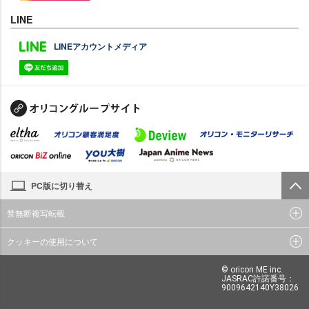
LINE
LINEアカウントメディア
PC版に切り替え
禁無断複写転載
クッキーの使用について
© oricon ME inc.
JASRAC許諾番号：
9009642140Y38026