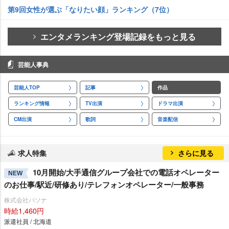
第9回女性が選ぶ「なりたい顔」ランキング（7位）
エンタメランキング登場記録をもっと見る
芸能人事典
芸能人TOP
記事
作品
ランキング情報
TV出演
ドラマ出演
CM出演
歌詞
音楽配信
求人特集
さらに見る
10月開始/大手通信グループ会社での電話オペレーター
NEW
のお仕事/駅近/研修あり/テレフォンオペレーター/一般事務
株式会社パソナ
時給1,460円
派遣社員 / 北海道