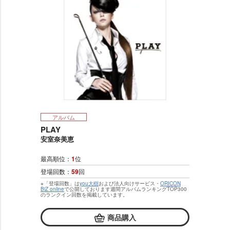
アルバム
PLAY
安室奈美恵
最高順位：
1
位
登場回数：
59
回
※「登場回数」は
you大樹
および法人向けサービス・
ORICON
BiZ online
で公開しております週間アルバムランキングTOP300
のランクイン回数を掲載しています。
商品購入