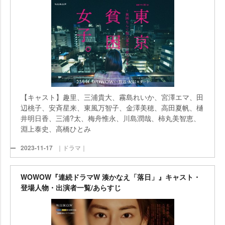
【キャスト】趣里、三浦貴大、霧島れいか、宮澤エマ、田
辺桃子、安斉星来、東風万智子、金澤美穂、高田夏帆、樋
井明日香、三浦?太、梅舟惟永、川島潤哉、柿丸美智恵、
淵上泰史、高橋ひとみ
2023-11-17
｜ドラマ｜
WOWOW『連続ドラマW 湊かなえ「落日」』キャスト・
登場人物・出演者一覧/あらすじ