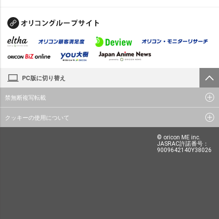
PC版に切り替え
禁無断複写転載
クッキーの使用について
© oricon ME inc.
JASRAC許諾番号：
9009642140Y38026