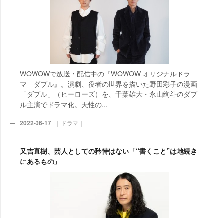
WOWOWで放送・配信中の『WOWOW オリジナルドラ
マ ダブル』。演劇、役者の世界を描いた野田彩子の漫画
「ダブル」（ヒーローズ）を、千葉雄大・永山絢斗のダブ
ル主演でドラマ化。天性の...
2022-06-17
｜ドラマ｜
又吉直樹、芸人としての矜恃はない「“書くこと”は地続き
にあるもの」