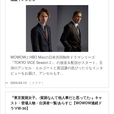
WOWOWとHBO Maxの日米共同制作ドラマシリーズ
『TOKYO VICE Season２』 の放送＆配信がスタート。主
演のアンセル・エルゴートと渡辺謙の息ぴったりなインタ
ビューをお届け。アンセルもす...
2024-04-13
｜ドラマ｜
『東京貧困女子。-貧困なんて他人事だと思ってた-』キャ
スト・登場人物・出演者一覧/あらすじ【WOWOW連続ド
ラマW-30】