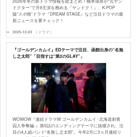
2026年冬の新ドラマ情報を総まとめ！橋本環奈が“元ヤン
ドクター”で月9主演を務める『ヤンドク！』、K-POP
版“スポ根”ドラマ『DREAM STAGE』など注目ドラマの最
新ニュースを要チェック！
2025-12-03
｜ドラマ｜
『ゴールデンカムイ』EDテーマで注目、函館出身の“名無
し之太郎”「目指すは“第2のGLAY”」
WOWOW『連続ドラマW ゴールデンカムイ -北海道刺青
囚人争奪編-』第5話のエンディングテーマに抜擢され、注
目の4人組バンド“名無し之太郎”。今年2月に3ヵ月連続リ