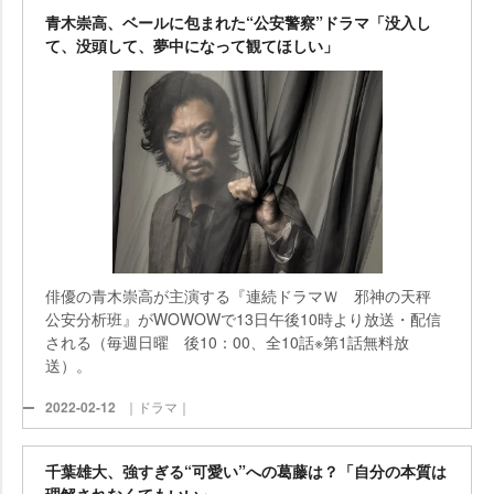
青木崇高、ベールに包まれた“公安警察”ドラマ「没入し
て、没頭して、夢中になって観てほしい」
俳優の青木崇高が主演する『連続ドラマＷ 邪神の天秤
公安分析班』がWOWOWで13日午後10時より放送・配信
される（毎週日曜 後10：00、全10話※第1話無料放
送）。
2022-02-12
｜ドラマ｜
千葉雄大、強すぎる“可愛い”への葛藤は？「自分の本質は