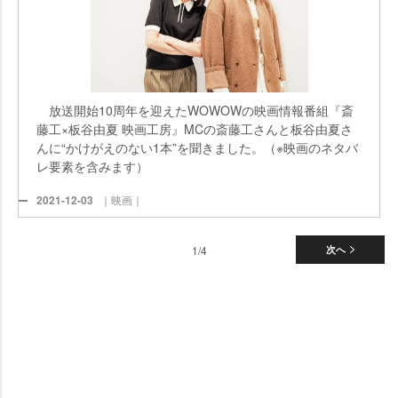
放送開始10周年を迎えたWOWOWの映画情報番組『斎
藤工×板谷由夏 映画工房』MCの斎藤工さんと板谷由夏さ
んに“かけがえのない1本”を聞きました。（※映画のネタバ
レ要素を含みます）
2021-12-03
｜映画｜
1/4
次へ