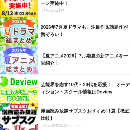
ーン実施中！
（PR）chocoZAP
2026年7月夏ドラマも、注目作＆話題作が
勢ぞろい！
【夏アニメ2026】7月期夏の新アニメを一
挙紹介！
芸能界を志す10代～20代を応援！ オーデ
ィション・スクール情報はDeview
漫画読み放題サブスクおすすめ11選【徹底
比較】
オリコン顧客満足度ランキング