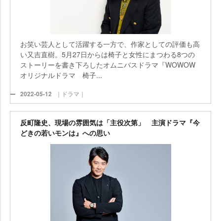
お笑い芸人として活躍する一方で、作家としての評価も高
い又吉直樹。5月27日からは椅子と女性にまつわる8つの
ストーリーを書き下ろしたオムニバスドラマ『WOWOW
オリジナルドラマ 椅子...
2022-05-12
｜ドラマ｜
反町隆史、現場の雰囲気は「主役次第」 主演ドラマ『今
どきの若いモンは』への思い