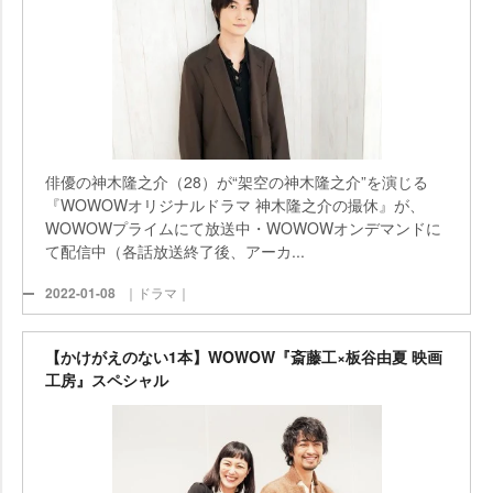
俳優の神木隆之介（28）が“架空の神木隆之介”を演じる
『WOWOWオリジナルドラマ 神木隆之介の撮休』が、
WOWOWプライムにて放送中・WOWOWオンデマンドに
て配信中（各話放送終了後、アーカ...
2022-01-08
｜ドラマ｜
【かけがえのない1本】WOWOW『斎藤工×板谷由夏 映画
工房』スペシャル