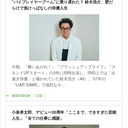
“バイプレイヤーブーム”に乗り遅れた？ 鈴木浩介、壁だ
らけで負けっぱなしの俳優人生
今期、『舞いあがれ！』『ブラッシュアップライフ』『ス
タンドUPスタート』の3作に同時出演し、SNS上では「出
過ぎ俳優」と囁かれていた鈴木浩介（48）。’07年の
『LIAR GAME』で強烈なキ...
2023-03-24
｜芸能 ｜
小泉孝太郎、デビュー20周年「ここまで、できすぎた芸能
人生」「全ての仕事に感謝」