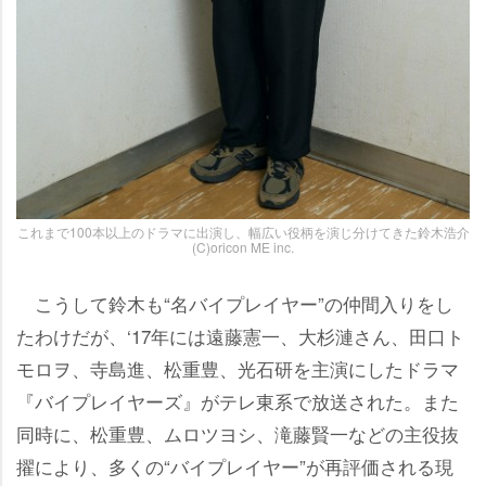
これまで100本以上のドラマに出演し、幅広い役柄を演じ分けてきた鈴木浩介
(C)oricon ME inc.
こうして鈴木も“名バイプレイヤー”の仲間入りをし
たわけだが、‘17年には遠藤憲一、大杉漣さん、田口ト
モロヲ、寺島進、松重豊、光石研を主演にしたドラマ
『バイプレイヤーズ』がテレ東系で放送された。また
同時に、松重豊、ムロツヨシ、滝藤賢一などの主役抜
擢により、多くの“バイプレイヤー”が再評価される現