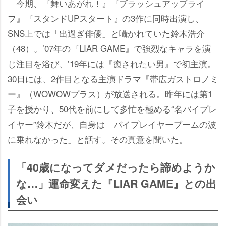
今期、『舞いあがれ！』『ブラッシュアップライ
フ』『スタンドUPスタート』の3作に同時出演し、
SNS上では「出過ぎ俳優」と囁かれていた鈴木浩介
（48）。’07年の『LIAR GAME』で強烈なキャラを演
じ注目を浴び、’19年には『癒されたい男』で初主演。
30日には、2作目となる主演ドラマ『帯広ガストロノミ
ー』（WOWOWプラス）が放送される。昨年には第1
子を授かり、50代を前にして多忙を極める“名バイプレ
イヤー”鈴木だが、自身は「バイプレイヤーブームの波
に乗れなかった」と話す。その真意を聞いた。
「40歳になってダメだったら諦めようか
な…」運命変えた『LIAR GAME』との出
会い