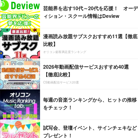
芸能界を志す10代～20代を応援！ オーデ
ィション・スクール情報はDeview
漫画読み放題サブスクおすすめ11選【徹底
比較】
オリコン顧客満足度ランキング
2026年動画配信サービスおすすめ40選
【徹底比較】
CS動画配信サービス20選
毎週の音楽ランキングから、ヒットの推移
をチェック！
試写会、登壇イベント、サインチェキなど
プレゼント！