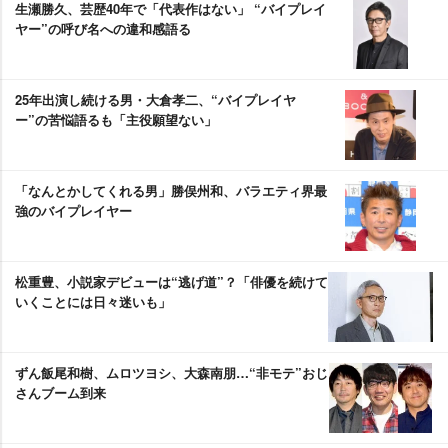
生瀬勝久、芸歴40年で「代表作はない」 “バイプレイ
ヤー”の呼び名への違和感語る
25年出演し続ける男・大倉孝二、“バイプレイヤ
ー”の苦悩語るも「主役願望ない」
「なんとかしてくれる男」勝俣州和、バラエティ界最
強のバイプレイヤー
松重豊、小説家デビューは“逃げ道”？「俳優を続けて
いくことには日々迷いも」
ずん飯尾和樹、ムロツヨシ、大森南朋…“非モテ”おじ
さんブーム到来