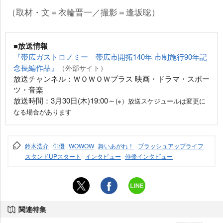
（取材・文＝衣輪晋一／撮影＝逢坂聡）
■放送情報
『帯広ガストロノミー 帯広市開拓140年 市制施行90年記
念長編作品』
（外部サイト）
放送チャンネル：ＷＯＷＯＷプラス 映画・ドラマ・スポー
ツ・音楽
放送時間：3月30日(木)19:00～
(※）放送スケジュールは変更に
なる場合があります
鈴木浩介
俳優
WOWOW
舞いあがれ！
ブラッシュアップライフ
スタンドUPスタート
インタビュー
俳優インタビュー
関連特集