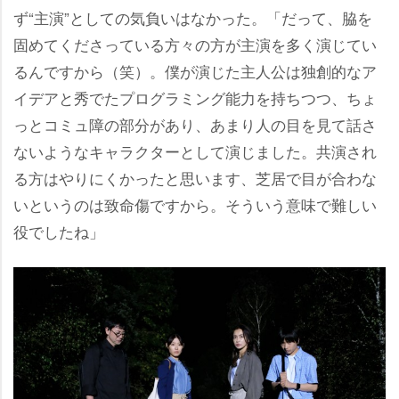
ず“主演”としての気負いはなかった。「だって、脇を
固めてくださっている方々の方が主演を多く演じてい
るんですから（笑）。僕が演じた主人公は独創的なア
イデアと秀でたプログラミング能力を持ちつつ、ちょ
っとコミュ障の部分があり、あまり人の目を見て話さ
ないようなキャラクターとして演じました。共演され
る方はやりにくかったと思います、芝居で目が合わな
いというのは致命傷ですから。そういう意味で難しい
役でしたね」