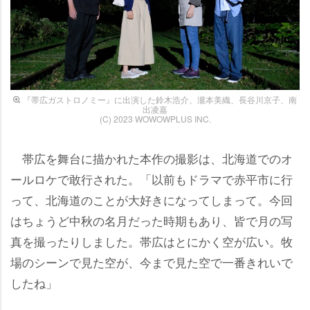
『帯広ガストロノミー』に出演した鈴木浩介、瀧本美織、長谷川京子、南
出凌嘉
(C) 2023 WOWOWPLUS INC.
帯広を舞台に描かれた本作の撮影は、北海道でのオ
ールロケで敢行された。「以前もドラマで赤平市に行
って、北海道のことが大好きになってしまって。今回
はちょうど中秋の名月だった時期もあり、皆で月の写
真を撮ったりしました。帯広はとにかく空が広い。牧
場のシーンで見た空が、今まで見た空で一番きれいで
したね」