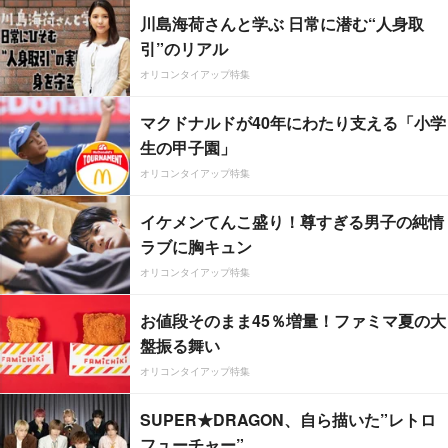
川島海荷さんと学ぶ 日常に潜む“人身取
引”のリアル
オリコンタイアップ特集
マクドナルドが40年にわたり支える「小学
生の甲子園」
オリコンタイアップ特集
イケメンてんこ盛り！尊すぎる男子の純情
ラブに胸キュン
オリコンタイアップ特集
お値段そのまま45％増量！ファミマ夏の大
盤振る舞い
オリコンタイアップ特集
SUPER★DRAGON、自ら描いた”レトロ
フューチャー”