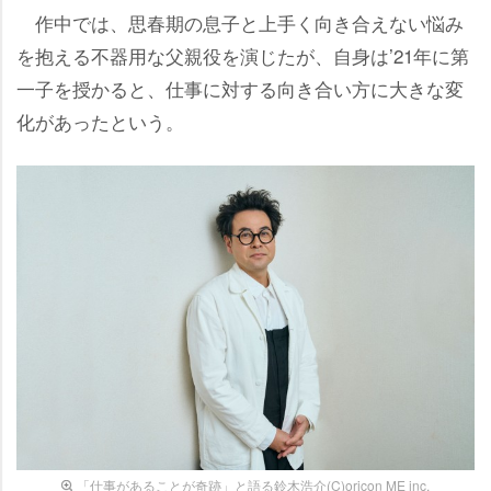
作中では、思春期の息子と上手く向き合えない悩み
を抱える不器用な父親役を演じたが、自身は’21年に第
一子を授かると、仕事に対する向き合い方に大きな変
化があったという。
「仕事があることが奇跡」と語る鈴木浩介(C)oricon ME inc.