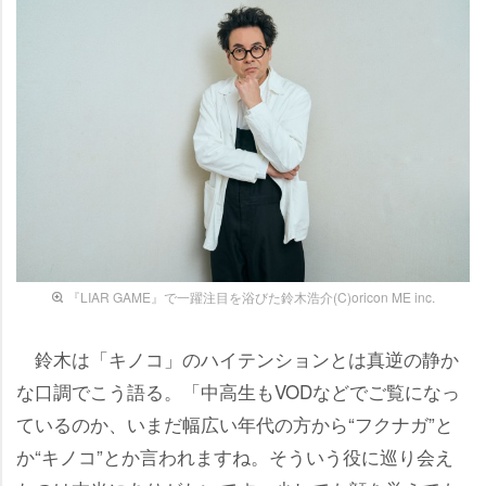
『LIAR GAME』で一躍注目を浴びた鈴木浩介(C)oricon ME inc.
鈴木は「キノコ」のハイテンションとは真逆の静か
な口調でこう語る。「中高生もVODなどでご覧になっ
ているのか、いまだ幅広い年代の方から“フクナガ”と
か“キノコ”とか言われますね。そういう役に巡り会え