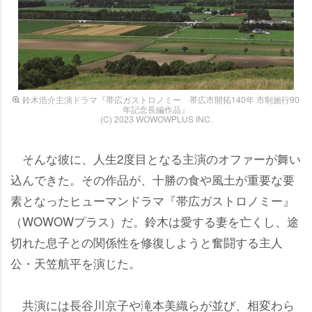
鈴木浩介主演ドラマ『帯広ガストロノミー 帯広市開拓140年 市制施行90
年記念長編作品』
(C) 2023 WOWOWPLUS INC.
そんな彼に、人生2度目となる主演のオファーが舞い
込んできた。その作品が、十勝の食や風土が重要な要
素となったヒューマンドラマ『帯広ガストロノミー』
（WOWOWプラス）だ。鈴木は愛する妻を亡くし、途
切れた息子との関係性を修復しようと奮闘する主人
公・天笠航平を演じた。
共演には長谷川京子や滝本美織らが並び、相変わら