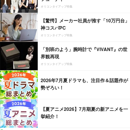
オリコンタイアップ特集
【驚愕】メーカー社員が推す「10万円台」
神コスパPC
オリコンタイアップ特集
「別班のよう」腕時計で『VIVANT』の世
界観再現
オリコンタイアップ特集
2026年7月夏ドラマも、注目作＆話題作が
勢ぞろい！
【夏アニメ2026】7月期夏の新アニメを一
挙紹介！