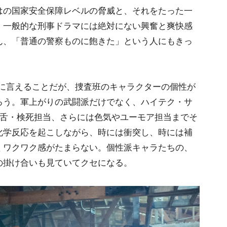
はの国家安全保障レベルの脅威と、それをたった一
、一般的な刑事ドラマには絶対にない興奮と爽快感
ん、「普通の警察ものに飽きた」という人にもきっ
ズに言えることだが、捜査班のキャラクターの個性が
ろう。軍上がりの武闘派だけでなく、ハイテク・サ
毒舌・検死担当、さらには色気やユーモア担当までそ
化学反応を起こしながら、時には衝突し、時には補
くワクワク感がたまらない。個性派キャラたちの、
の掛け合いも見ていてクセになる。