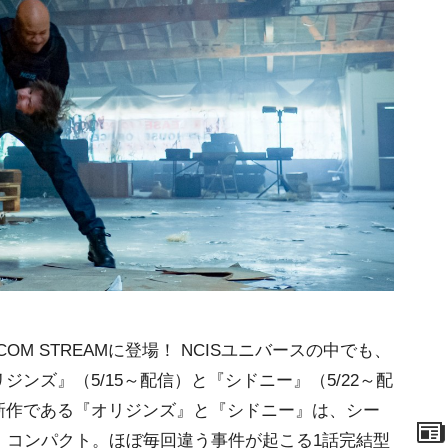
M STREAMに登場！ NCISユニバースの中でも、
ンズ』（5/15～配信）と『シドニー』（5/22～配
新作である『オリジンズ』と『シドニー』は、シー
、コンパクト。ほぼ毎回違う事件が起こる1話完結型