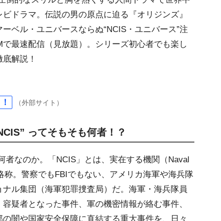
レビドラマ。伝説の男の原点に迫る『オリジンズ』
ーベル・ユニバースならぬ“NCIS・ユニバース”注
REAMで最速配信（見放題）。シリーズ初心者でも楽し
徹底解説！
ら！
（外部サイト）
NCIS” ってそもそも何者！？
者なのか。「NCIS」とは、実在する機関（Naval
Service）の略称。警察でもFBIでもない、アメリカ海軍や海兵隊
ョナル集団（海軍犯罪捜査局）だ。海軍・海兵隊員
、容疑者となった事件、軍の機密情報が絡む事件、
部の闇や国家安全保障に直結する重大事件を、日々