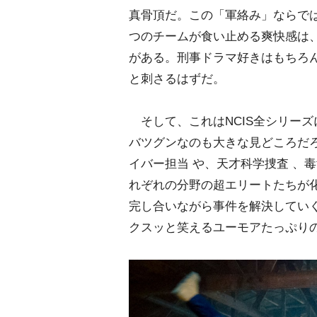
真骨頂だ。この「軍絡み」ならで
つのチームが食い止める爽快感は
がある。刑事ドラマ好きはもちろ
と刺さるはずだ。
そして、これはNCIS全シリー
バツグンなのも大きな見どころだ
イバー担当 や、天才科学捜査 、
れぞれの分野の超エリートたちが
完し合いながら事件を解決してい
クスッと笑えるユーモアたっぷり