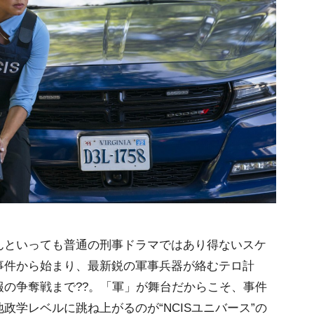
といっても普通の刑事ドラマではあり得ないスケ
事件から始まり、最新鋭の軍事兵器が絡むテロ計
の争奪戦まで??。「軍」が舞台だからこそ、事件
政学レベルに跳ね上がるのが“NCISユニバース”の