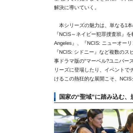
解決に導いていく。
本シリーズの魅力は、単なる1本
『NCIS～ネイビー犯罪捜査班』を軸
Angeles』、『NCIS: ニューオ
『NCIS: シドニー』など複数
事ドラマ版の“マーベル?ユニバー
リーズに登場したり、イベントで
けるこの熱狂的な展開こそ、NCI
国家の“聖域”に踏み込む、