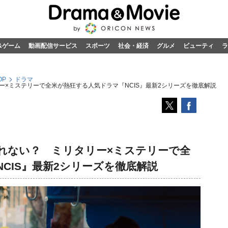
&ゲーム
動画配信サービス
スポーツ
社会・経済
グルメ
ビューティ
ラ
OP
ドラマ
×ミステリーで全米が熱狂する人気ドラマ『NCIS』最新2シリーズを徹底解説
れない？ ミリタリー×ミステリーで全
CIS』最新2シリーズを徹底解説