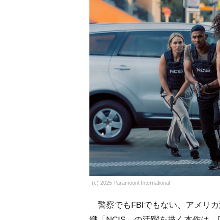
(c) 2025 Paramount International
警察でもFBIでもない、アメリ
織「NCIS」の活躍を描く本作は