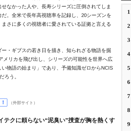
出せなかった人や、長寿シリーズに圧倒されてしま
1
だ。全米で長年高視聴率を記録し、20シーズンを
、まさに多くの視聴者に愛されている証拠と言える
2
3
ー・ギブスの若き日を描き、知られざる物語を掘
4
 アメリカを飛び出し、シリーズの可能性を世界へ広
5
い物語の始まり」であり、予備知識ゼロからNCIS
だろう。
6
7
ら！
（外部サイト）
8
イテクに頼らない“泥臭い”捜査が胸を熱くす
9