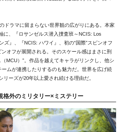
のドラマに留まらない世界観の広がりにある。本家
に、『ロサンゼルス潜入捜査班～NCIS: Los
ーリンズ』、『NCIS: ハワイ』、初の“国際”スピンオフ
のスピンオフが展開される。そのスケール感はまさに刑
ス（MCU）”。作品を越えてキャラがリンクし、他シ
チームが連携したりするのも魅力だ。世界を広げ続
Sシリーズが20年以上愛され続ける理由だ。
規格外のミリタリー×ミステリー