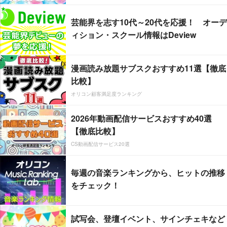
芸能界を志す10代～20代を応援！ オーデ
ィション・スクール情報はDeview
漫画読み放題サブスクおすすめ11選【徹底
比較】
オリコン顧客満足度ランキング
2026年動画配信サービスおすすめ40選
【徹底比較】
CS動画配信サービス20選
毎週の音楽ランキングから、ヒットの推移
をチェック！
試写会、登壇イベント、サインチェキなど