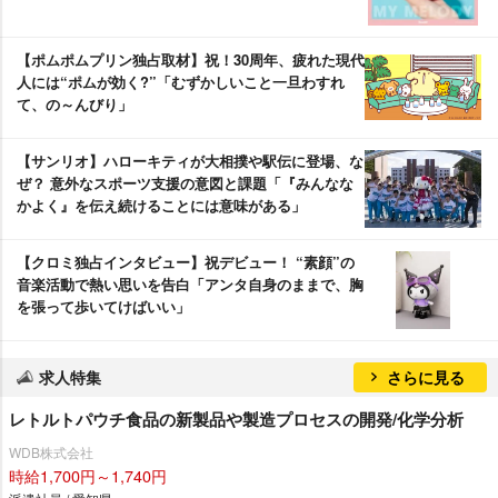
【ポムポムプリン独占取材】祝！30周年、疲れた現代
人には“ポムが効く?”「むずかしいこと一旦わすれ
て、の～んびり」
【サンリオ】ハローキティが大相撲や駅伝に登場、な
ぜ？ 意外なスポーツ支援の意図と課題「『みんなな
かよく』を伝え続けることには意味がある」
【クロミ独占インタビュー】祝デビュー！ “素顔”の
音楽活動で熱い思いを告白「アンタ自身のままで、胸
を張って歩いてけばいい」
求人特集
さらに見る
レトルトパウチ食品の新製品や製造プロセスの開発/化学分析
WDB株式会社
時給1,700円～1,740円