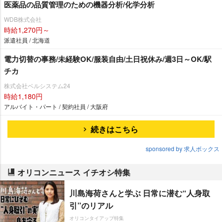
医薬品の品質管理のための機器分析/化学分析
WDB株式会社
時給1,270円～
派遣社員 / 北海道
電力切替の事務/未経験OK/服装自由/土日祝休み/週3日～OK/駅
チカ
株式会社ベルシステム24
時給1,180円
アルバイト・パート / 契約社員 / 大阪府
続きはこちら
sponsored by 求人ボックス
オリコンニュース イチオシ特集
川島海荷さんと学ぶ 日常に潜む“人身取
引”のリアル
オリコンタイアップ特集