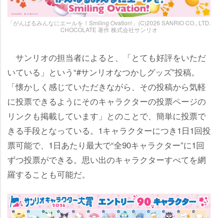
「がんばるみんなにエールを！Smiling Ovation!」(C)2026 SANRIO CO., LTD.
CHOCOLATE 著作 株式会社サンリオ
サンリオの担当者によると、「とても好評をいただ
いている」という“#サンリオなつかしグッズ”投稿。
「懐かしく感じていただきながら、その投稿から気軽
に投票できるようにそのキャラクターの投票ページの
リンクも掲載しています」とのことで、簡単に投票で
きる手段となっている。1キャラクターにつき1日1回投
票可能で、1日あたり最大で“全90キャラクター”に1回
ずつ投票ができる。思い出のキャラクターすべてを網
羅することも可能だ。