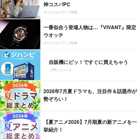
神コスパPC
オリコンタイアップ特集
一番似合う登場人物は…『VIVANT』限定
ウオッチ
オリコンタイアップ特集
自販機にピッ！ですぐに買えちゃう
（PR）ジハンピ
2026年7月夏ドラマも、注目作＆話題作が
勢ぞろい！
【夏アニメ2026】7月期夏の新アニメを一
挙紹介！