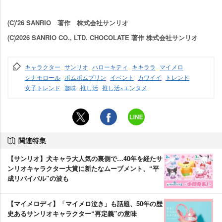
(C)'26 SANRIO 著作 株式会社サンリオ
(C)2026 SANRIO CO., LTD. CHOCOLATE 著作 株式会社サンリオ
キャラクター
サンリオ
ハローキティ
キキララ
マイメロ
シナモロール
ポムポムプリン
イベント
カワイイ
トレンド
女子トレンド
趣味
推し活
推し活×エンタメ
関連特集
【サンリオ】犬キャラ大人気の裏側で…40年を経たサ
ンリオキャラクター大賞に新たなムーブメント、“平
成リバイバル”の波も
【マイメロディ】「マイメロ泣き」も話題、50年の歴
史あるサンリオキャラクター“再定義”の意味