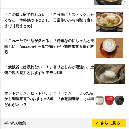
「この味は家で作れない」「自分用にもストックした
くなる」本格鍋つゆ＆だし、日常使いからお取り寄せ
まで【総まとめ】
「これ一台で生活が変わる」「時短なのにちゃんと美
味しい」Amazonセールで揃えたい調理家電＆保存容
器
「炊飯器には戻れない…！」香りと甘みが段違い、土
鍋ご飯の魅力とおすすめモデル8選
ホットクック、ビストロ、シェフドラム …“ほったら
かし調理家電”のおすすめ3選 「自動調理鍋」は結局
どれがいい？
求人特集
さらに見る