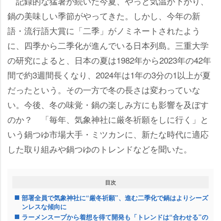
記録的な猛暑が続いた今夏、やっと気温が下がり、
鍋の美味しい季節がやってきた。しかし、今年の新
語・流行語大賞に「二季」がノミネートされたよう
に、四季から二季化が進んでいる日本列島。三重大学
の研究によると、日本の夏は1982年から2023年の42年
間で約3週間長くなり、2024年は1年の3分の1以上が夏
だったという。その一方で冬の長さは変わっていな
い。今後、冬の味覚・鍋の楽しみ方にも影響を及ぼす
のか？ 「毎年、気象神社に厳冬祈願をしに行く」と
いう鍋つゆ市場大手・ミツカンに、新たな時代に適応
した取り組みや鍋つゆのトレンドなどを聞いた。
目次
部署全員で気象神社に“厳冬祈願”、進む二季化で鍋はよりシーズ
ンレスな傾向に
ラーメンスープから着想を得て開発も「トレンドは“合わせる”の