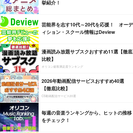
挙紹介！
芸能界を志す10代～20代を応援！ オーデ
ィション・スクール情報はDeview
漫画読み放題サブスクおすすめ11選【徹底
比較】
オリコン顧客満足度ランキング
2026年動画配信サービスおすすめ40選
【徹底比較】
CS動画配信サービス20選
毎週の音楽ランキングから、ヒットの推移
をチェック！