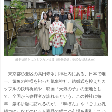
厳冬祈願をしたミツカン社員（画像提供：株式会社Mizkan）
東京都杉並区の高円寺氷川神社内にある、日本で唯
一、気象の神様を祀った気象神社。結婚式を控えたカ
ップルの快晴祈願や、映画『天気の子』の聖地とし
て、全国から参拝者が訪れるという。この神社に毎
年、厳冬祈願に訪れるのが、『味ぽん』や『ごま豆乳
鍋つゆ』などのヒット商品で鍋つゆ市場を牽引してい