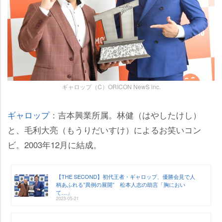
ギャロップ（C）ORICON NewS inc.
ギャロップ
：吉本興業所属。林健（はやしたけし）
と、毛利大亮（もうりだいすけ）によるお笑いコン
ビ。2003年12月に結成。
【THE SECOND】初代王者・ギャロップ、優勝会見で人
柄あふれる”異例の展開” 松本人志の助言「胸におい
て…」
2023-05-21