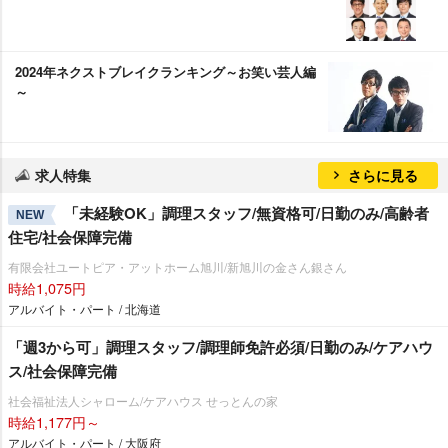
2024年ネクストブレイクランキング～お笑い芸人編
～
求人特集
さらに見る
「未経験OK」調理スタッフ/無資格可/日勤のみ/高齢者
NEW
住宅/社会保障完備
有限会社ユートピア・アットホーム旭川/新旭川の金さん銀さん
時給1,075円
アルバイト・パート / 北海道
「週3から可」調理スタッフ/調理師免許必須/日勤のみ/ケアハウ
ス/社会保障完備
社会福祉法人シャローム/ケアハウス せっとんの家
時給1,177円～
アルバイト・パート / 大阪府