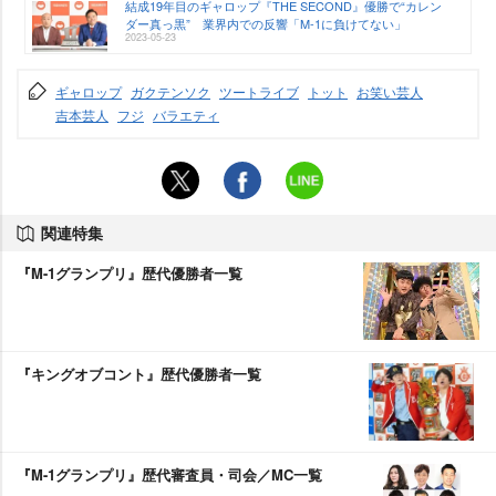
結成19年目のギャロップ『THE SECOND』優勝で“カレン
ダー真っ黒” 業界内での反響「M-1に負けてない」
2023-05-23
ギャロップ
ガクテンソク
ツートライブ
トット
お笑い芸人
吉本芸人
フジ
バラエティ
関連特集
『M-1グランプリ』歴代優勝者一覧
『キングオブコント』歴代優勝者一覧
『M-1グランプリ』歴代審査員・司会／MC一覧