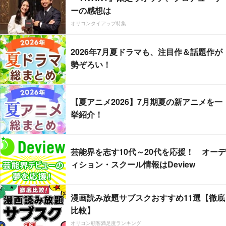
ーの感想は
オリコンタイアップ特集
2026年7月夏ドラマも、注目作＆話題作が
勢ぞろい！
【夏アニメ2026】7月期夏の新アニメを一
挙紹介！
芸能界を志す10代～20代を応援！ オーデ
ィション・スクール情報はDeview
漫画読み放題サブスクおすすめ11選【徹底
比較】
オリコン顧客満足度ランキング