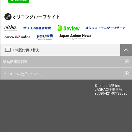
PC版に切り替え
禁無断複写転載
クッキーの使用について
© oricon ME inc.
JASRAC許諾番号：
9009642140Y38026