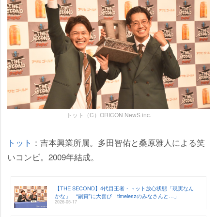
トット（C）ORICON NewS inc.
トット
：吉本興業所属。多田智佑と桑原雅人による笑
いコンビ。2009年結成。
【THE SECOND】4代目王者・トット放心状態「現実なん
かな」 “副賞”に大喜び「timeleszのみなさんと…」
2026-05-17