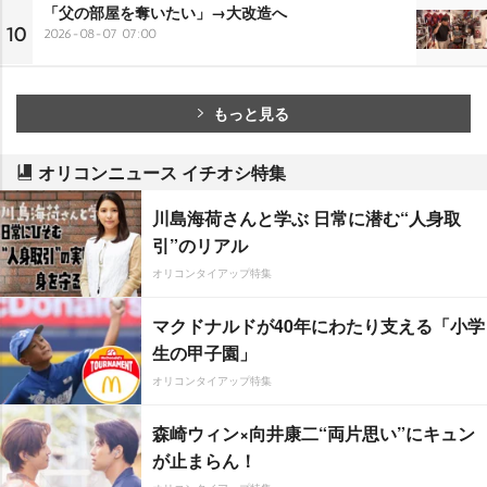
「父の部屋を奪いたい」→大改造へ
10
2026-08-07 07:00
もっと見る
オリコンニュース イチオシ特集
川島海荷さんと学ぶ 日常に潜む“人身取
引”のリアル
オリコンタイアップ特集
マクドナルドが40年にわたり支える「小学
生の甲子園」
オリコンタイアップ特集
森崎ウィン×向井康二“両片思い”にキュン
が止まらん！