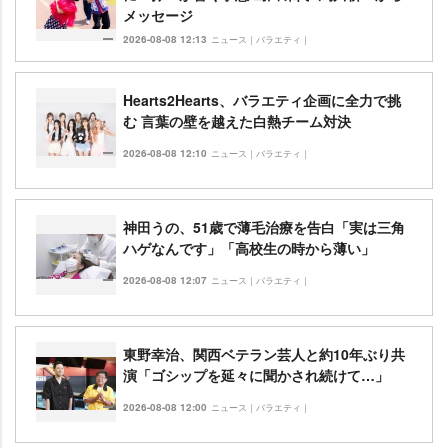
メッセージ
2026-08-08 12:13
ニュース｜バラエティ｜
Hearts2Hearts、バラエティ企画に全力で挑
む 言葉の壁を越えた白熱チーム対決
2026-08-08 12:10
ニュース｜バラエティ｜
神田うの、51歳で薄毛治療を告白「実は三角
ハゲなんです」「高校生の時から薄い」
2026-08-08 12:07
ニュース｜バラエティ｜
東野幸治、関西ベテラン芸人と約10年ぶり共
演「ゴシップを延々に聞かされ続けて…」
2026-08-08 12:00
ニュース｜バラエティ｜