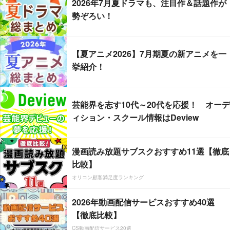
2026年7月夏ドラマも、注目作＆話題作が
勢ぞろい！
【夏アニメ2026】7月期夏の新アニメを一
挙紹介！
芸能界を志す10代～20代を応援！ オーデ
ィション・スクール情報はDeview
漫画読み放題サブスクおすすめ11選【徹底
比較】
オリコン顧客満足度ランキング
2026年動画配信サービスおすすめ40選
【徹底比較】
CS動画配信サービス20選