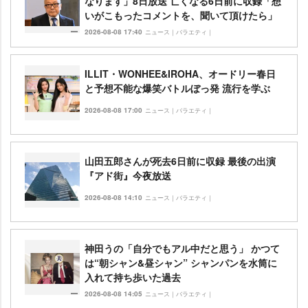
なります」8日放送 亡くなる6日前に収録「想
いがこもったコメントを、聞いて頂けたら」
2026-08-08 17:40
ニュース｜バラエティ｜
ILLIT・WONHEE&IROHA、オードリー春日
と予想不能な爆笑バトルぼっ発 流行を学ぶ
2026-08-08 17:00
ニュース｜バラエティ｜
山田五郎さんが死去6日前に収録 最後の出演
『アド街』今夜放送
2026-08-08 14:10
ニュース｜バラエティ｜
神田うの「自分でもアル中だと思う」 かつて
は“朝シャン&昼シャン” シャンパンを水筒に
入れて持ち歩いた過去
2026-08-08 14:05
ニュース｜バラエティ｜