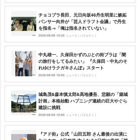
チョコプラ長田、元日向坂46丹生明里に嫉妬
パンサー向井が「芸人ドラフト会議」で丹生
を指名→「俺は指名されていない」
2026-08-08 19:30
ニュース｜バラエティ｜
中丸雄一、久保田かずのぶとの街ブラは「闇
の旅行をしてるみたい」 『久保田・中丸のそ
れゆけラクガキさんぽ』スタート
2026-08-08 18:00
ニュース｜バラエティ｜
城島茂&森本慎太郎&髙地優吾、悲願の「築城
計画」本格始動 ハプニング連続の巨大やぐら
建設に挑戦
2026-08-08 18:00
ニュース｜バラエティ｜
『アド街』公式「山田五郎 さん最後の出演に