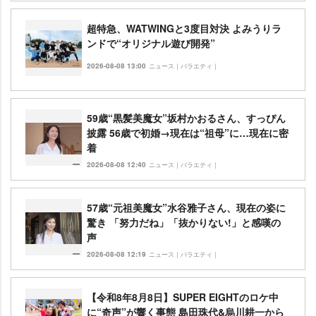
超特急、WATWINGと3度目対決 よみうりラ
ンドで“オリジナル遊び開発”
2026-08-08 13:00
ニュース｜バラエティ｜
59歳“黒髪美魔女”坂村かおるさん、すっぴん
披露 56歳で初婚→現在は“祖母”に…現在に密
着
2026-08-08 12:40
ニュース｜バラエティ｜
57歳“元祖美魔女”水谷雅子さん、現在の姿に
驚き 「努力だね」「抜かりない!」と感嘆の
声
2026-08-08 12:19
ニュース｜バラエティ｜
【令和8年8月8日】SUPER EIGHTのロケ中
に“奇声”が響く事態 島田珠代&烏川耕一から