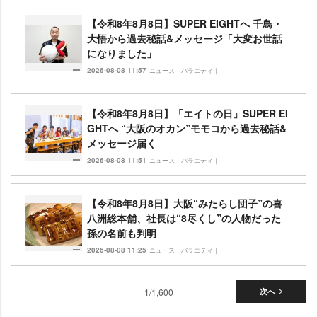
【令和8年8月8日】SUPER EIGHTへ 千鳥・
大悟から過去秘話&メッセージ「大変お世話
になりました」
2026-08-08 11:57
ニュース｜バラエティ｜
【令和8年8月8日】「エイトの日」SUPER EI
GHTへ “大阪のオカン”モモコから過去秘話&
メッセージ届く
2026-08-08 11:51
ニュース｜バラエティ｜
【令和8年8月8日】大阪“みたらし団子”の喜
八洲総本舗、社長は“8尽くし”の人物だった
孫の名前も判明
2026-08-08 11:25
ニュース｜バラエティ｜
1/1,600
次へ