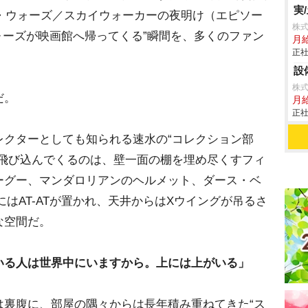
実
ー・ウォーズ／スカイウォーカーの夜明け（エピソー
株式
ォーズが映画館へ帰ってくる”瞬間を、多くのファン
月
正社
設
株
だ。
月給
正社
クターとしても知られる速水の“コレクション部
に飛び込んでくるのは、壁一面の棚を埋め尽くすフィ
ーグー、マンダロリアンのヘルメット、ダース・ベ
足元にはAT-ATが置かれ、天井からはXウイングが吊るさ
な空間だ。
いる人は世界中にいますから。上には上がいる」
裏腹に、部屋の隅々からは長年積み重ねてきた“ス