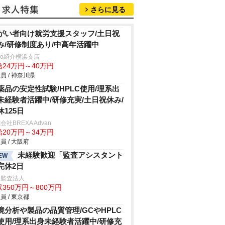
さらに見る
がい者向け就労支援スタッフ/土日祝
み/研修制度あり/中高年活躍中
trio紹介横浜支店
給24万円～40万円
員 / 神奈川県
薬品の安定性試験/HPLC使用/理系出
未経験者活躍中/研修充実/土日祝休み/
休125日
会社BREXA Advan
給20万円～34万円
員 / 大阪府
未経験歓迎「監査アシスタント
EW
完休2日
生監査法人
350万円～800万円
員 / 東京都
境分析や製品の品質管理/GCやHPLC
使用/理系出身未経験者活躍中/研修充