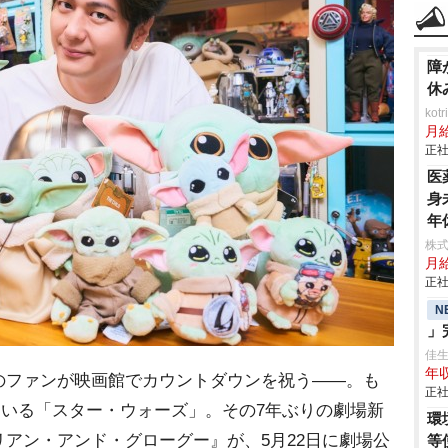
障
休
ko
月
正社
医
身
年
株式
月
正社
N
」
佳
年収
ファンが映画館でカウントダウンを祝う――。も
正社
ている「スター・ウォーズ」。その7年ぶりの劇場新
環
アン・アンド・グローグー』が、5月22日に劇場公
等