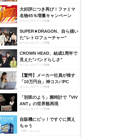
大好評につき再び！ファミマ
名物45％増量キャンペーン
オリコンタイアップ特集
SUPER★DRAGON、自ら描い
た”レトロフューチャー”
オリコンタイアップ特集
CROWN HEAD、結成1周年で
見えた”バンドらしさ”
オリコンタイアップ特集
【驚愕】メーカー社員が推す
「10万円台」神コスパPC
オリコンタイアップ特集
「別班のよう」腕時計で『VIV
ANT』の世界観再現
オリコンタイアップ特集
自販機にピッ！ですぐに買え
ちゃう
（PR）ジハンピ