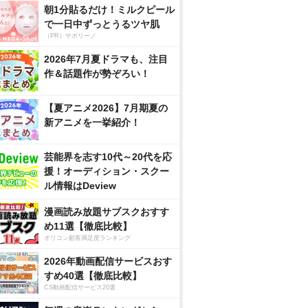
朝1分貼るだけ！ミルクピール
で一日中ずっとうるツヤ肌
（PR）サボリーノ
2026年7月夏ドラマも、注目
作＆話題作が勢ぞろい！
【夏アニメ2026】7月期夏の
新アニメを一挙紹介！
芸能界を志す10代～20代を応
援！オーディション・スクー
ル情報はDeview
漫画読み放題サブスクおすす
め11選【徹底比較】
オリコン顧客満足度ランキング
2026年動画配信サービスおす
すめ40選【徹底比較】
CS動画配信サービス20選