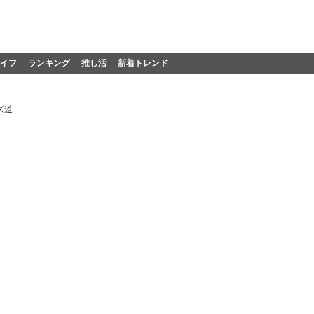
イフ
ランキング
推し活
新着トレンド
ズ道