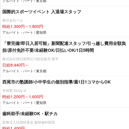
アルバイト・パート / 東京都
国際的スポーツイベント 入退場スタッフ
株式会社ベル
時給1,300円～1,800円
アルバイト・パート / 愛知県
「寮完備!即日入居可能」新聞配達スタッフ/引っ越し費用全額負
担/原付免許不要/未経験OK/日払いOK/1日5時間
株式会社朝日新聞立川総合販売 南平
日給8,440円～
アルバイト・パート / 東京都
西尾市の塾講師/小中学生の個別指導/週1日1コマからOK
学習塾 Study at
時給1,200円～1,600円
アルバイト・パート / 愛知県
歯科助手/未経験OK・駅チカ
医療法人社団緑真会 服部歯科医院
時給1,400円