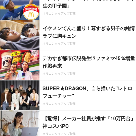
生の甲子園」
オリコンタイアップ特集
イケメンてんこ盛り！尊すぎる男子の純情
ラブに胸キュン
オリコンタイアップ特集
デカすぎ都市伝説発生!?ファミマ45％増量
作戦再来
オリコンタイアップ特集
SUPER★DRAGON、自ら描いた”レトロ
フューチャー”
オリコンタイアップ特集
【驚愕】メーカー社員が推す「10万円台」
神コスパPC
オリコンタイアップ特集