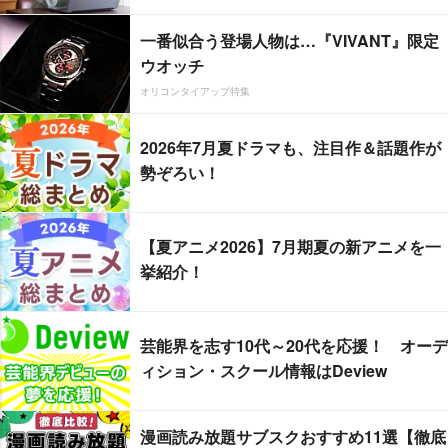
一番似合う登場人物は…『VIVANT』限定
ウオッチ
オリコンタイアップ特集
2026年7月夏ドラマも、注目作＆話題作が
勢ぞろい！
【夏アニメ2026】7月期夏の新アニメを一
挙紹介！
芸能界を志す10代～20代を応援！ オーデ
ィション・スクール情報はDeview
漫画読み放題サブスクおすすめ11選【徹底