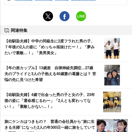
関連特集
【幼馴染夫婦】中学の同級生に2度フラれた男の子、
７年後の2人の姿に「めっちゃ垢抜けたー！」「夢み
たいで素敵…！」「美男美女」
【年の差カップル】13歳差 自律神経失調症…27歳
夫のプライドと3人の子抱える40歳妻の葛藤とは？ 苦
悩の先に見つけた希望
【幼馴染夫婦】4歳で出会った男の子と女の子、23年
後の姿に「運命感じるわー」「2人とも変わってな
い！」「素敵しかない…！」
旅にケンカはつきもの？ 普通の会社員から“旅に生
きる夫婦”になった2人の年300日一緒に旅をしていて