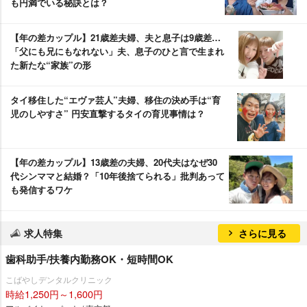
も円満でいる秘訣とは？
【年の差カップル】21歳差夫婦、夫と息子は9歳差…
「父にも兄にもなれない」夫、息子のひと言で生まれ
た新たな“家族”の形
タイ移住した“エヴァ芸人”夫婦、移住の決め手は“育
児のしやすさ” 円安直撃するタイの育児事情は？
【年の差カップル】13歳差の夫婦、20代夫はなぜ30
代シンママと結婚？「10年後捨てられる」批判あって
も発信するワケ
求人特集
さらに見る
歯科助手/扶養内勤務OK・短時間OK
こばやしデンタルクリニック
時給1,250円～1,600円