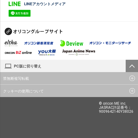
LINEアカウントメディア
PC版に切り替え
禁無断複写転載
クッキーの使用について
© oricon ME inc.
JASRAC許諾番号：
9009642140Y38026