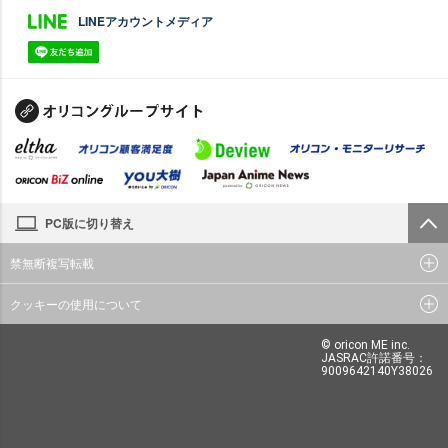
LINEアカウントメディア
PC版に切り替え
禁無断複写転載
クッキーの使用について
© oricon ME inc.
JASRAC許諾番号：
9009642140Y38026