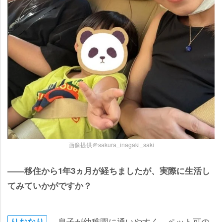
画像提供＠sakura_inagaki_saki
――移住から1年3ヵ月が経ちましたが、実際に生活し
てみていかがですか？
息子が幼稚園に通いやすく、ペット可の
りおなり