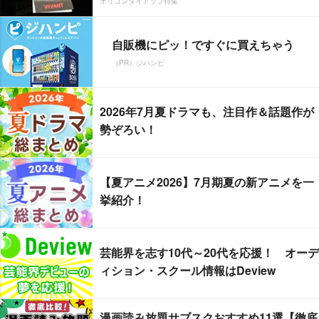
オリコンタイアップ特集
自販機にピッ！ですぐに買えちゃう
（PR）ジハンピ
2026年7月夏ドラマも、注目作＆話題作が
勢ぞろい！
【夏アニメ2026】7月期夏の新アニメを一
挙紹介！
芸能界を志す10代～20代を応援！ オーデ
ィション・スクール情報はDeview
漫画読み放題サブスクおすすめ11選【徹底