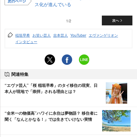
次のページ
ス化が進んでいる
1/2
次へ
稲垣早希
お笑い芸人
吉本芸人
YouTuber
エヴァンゲリオン
インタビュー
関連特集
“エヴァ芸人”「桜 稲垣早希」のタイ移住の現実、日
本人が現地で「崇拝」される理由とは？
“全米一の物価高”ハワイに永住は夢物語？ 移住者に
聞く「なんとかなる！」では生きていけない実情