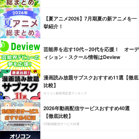
【夏アニメ2026】7月期夏の新アニメを一
挙紹介！
芸能界を志す10代～20代を応援！ オーデ
ィション・スクール情報はDeview
漫画読み放題サブスクおすすめ11選【徹底
比較】
オリコン顧客満足度ランキング
2026年動画配信サービスおすすめ40選
【徹底比較】
CS動画配信サービス20選