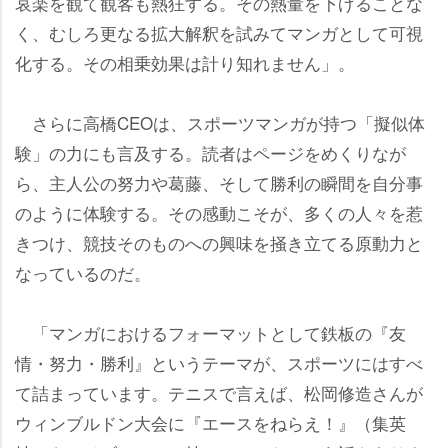
哀楽を観て観客も熱狂する。その熱量を下げることな
く、むしろ更なる拡大解釈を試みてマンガとして可視
化する。その相乗効果は計り知れません」。
さらに高橋CEOは、スポーツマンガが持つ「擬似体
験」の力にも言及する。読者はページをめくりなが
ら、主人公の努力や葛藤、そして勝利の瞬間を自分事
のように体験する。その感動こそが、多くの人々を惹
きつけ、競技そのものへの興味を掻き立てる原動力と
なっているのだ。
「マンガにおけるフォーマットとして鉄板の『友
情・努力・勝利』というテーマが、スポーツにはすべ
て詰まっています。テニスで言えば、松岡修造さんが
ウィンブルドン大会に『エースをねらえ！』（集英