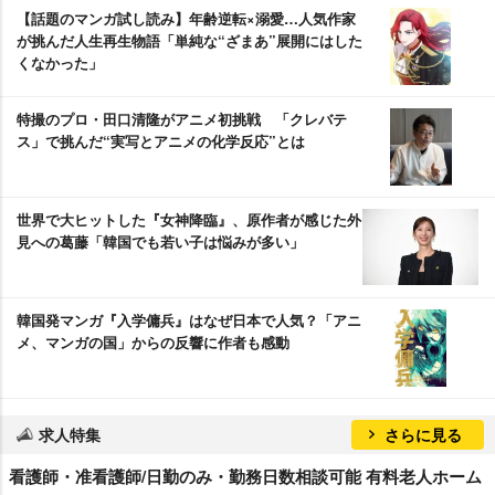
【話題のマンガ試し読み】年齢逆転×溺愛…人気作家
が挑んだ人生再生物語「単純な“ざまあ”展開にはした
くなかった」
特撮のプロ・田口清隆がアニメ初挑戦 「クレバテ
ス」で挑んだ“実写とアニメの化学反応”とは
世界で大ヒットした『女神降臨』、原作者が感じた外
見への葛藤「韓国でも若い子は悩みが多い」
韓国発マンガ『入学傭兵』はなぜ日本で人気？「アニ
メ、マンガの国」からの反響に作者も感動
求人特集
さらに見る
看護師・准看護師/日勤のみ・勤務日数相談可能 有料老人ホーム