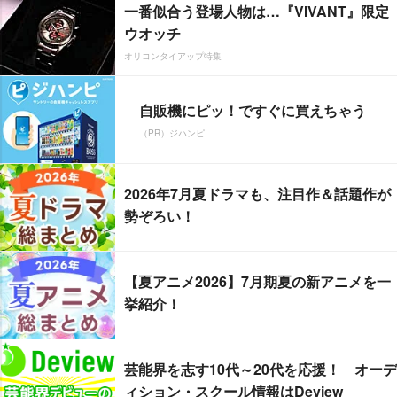
一番似合う登場人物は…『VIVANT』限定
ウオッチ
オリコンタイアップ特集
自販機にピッ！ですぐに買えちゃう
（PR）ジハンピ
2026年7月夏ドラマも、注目作＆話題作が
勢ぞろい！
【夏アニメ2026】7月期夏の新アニメを一
挙紹介！
芸能界を志す10代～20代を応援！ オーデ
ィション・スクール情報はDeview