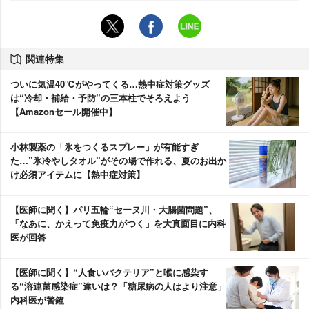
関連特集
ついに気温40℃がやってくる…熱中症対策グッズ
は“冷却・補給・予防”の三本柱でそろえよう
【Amazonセール開催中】
小林製薬の「氷をつくるスプレー」が有能すぎ
た…”氷冷やしタオル”がその場で作れる、夏のお出か
け必須アイテムに【熱中症対策】
【医師に聞く】パリ五輪“セーヌ川・大腸菌問題”、
「なあに、かえって免疫力がつく」を大真面目に内科
医が回答
【医師に聞く】“人食いバクテリア”と喉に感染す
る“溶連菌感染症”違いは？「糖尿病の人はより注意」
内科医が警鐘