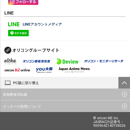
LINE
LINEアカウントメディア
PC版に切り替え
禁無断複写転載
クッキーの使用について
© oricon ME inc.
JASRAC許諾番号：
9009642140Y38026