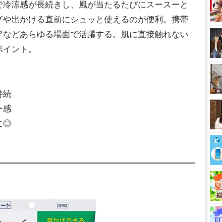
で冷涼感が長続きし、風が当たるたびにスースーと
グや出かける直前にシュッと使えるのが便利。携帯
アなどあらゆる場面で活躍する。肌に直接触れない
ポイント。
持続
ー感
に◎