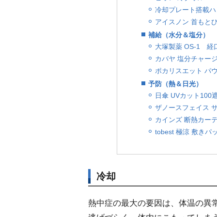
冷却プレート搭載ハ
アイスノン 首もと
補給（水分＆塩分）
大塚製薬 OS-1 
カバヤ 塩分チャー
ポカリスエット パ
予防（熱＆日光）
日傘 UVカット10
ザノースフェイス 
カインズ 断熱カー
tobest 極涼 敷きパ
冷却
熱中症の最大の要因は、体温の異