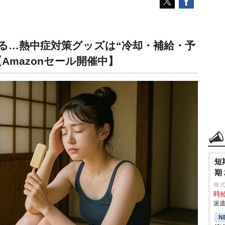
くる…熱中症対策グッズは“冷却・補給・予
Amazonセール開催中】
短
期
株
時給
派遣
N