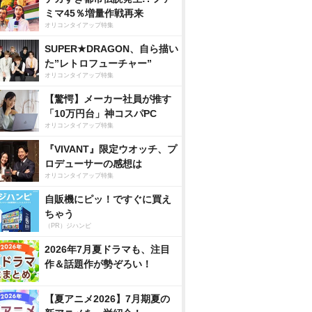
ミマ45％増量作戦再来
オリコンタイアップ特集
SUPER★DRAGON、自ら描い
た”レトロフューチャー”
オリコンタイアップ特集
【驚愕】メーカー社員が推す
「10万円台」神コスパPC
オリコンタイアップ特集
『VIVANT』限定ウオッチ、プ
ロデューサーの感想は
オリコンタイアップ特集
自販機にピッ！ですぐに買え
ちゃう
（PR）ジハンピ
2026年7月夏ドラマも、注目
作＆話題作が勢ぞろい！
【夏アニメ2026】7月期夏の