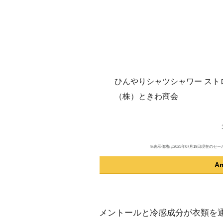
ひんやりシャツシャワー ストロン
（株）ときわ商会
※表示価格は2025年07月19日現在
A
メントールと冷感成分が衣類を通