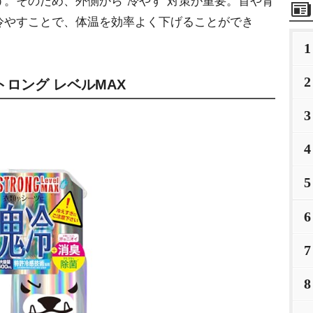
。そのため、外側から“冷やす”対策が重要。首や背
冷やすことで、体温を効率よく下げることができ
1
2
ロング レベルMAX
3
4
5
6
7
8