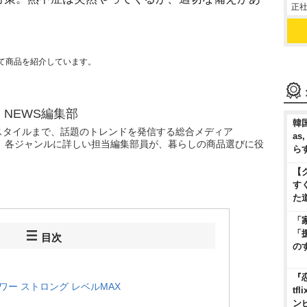
正社
。
て商品を紹介しています。
N NEWS編集部
韓国
スタイルまで、話題のトレンドを発信する総合メディア
as
WS」。各ジャンルに詳しい担当編集部員が、暮らしの商品選びに役
ら
【
す
た
「
「
目次
の
『
ー ストロング レベルMAX
t
ン