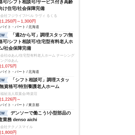
格可/シフト相談可/サービス付き高齢
向け住宅/社会保障完備
会社フジライフ/ベル ラヴィ るくる
1,250円～1,300円
バイト・パート / 北海道
「週2から可」調理スタッフ/無
EW
格可/シフト相談可/住宅型有料老人ホ
ム/社会保障完備
会社ゆあん/住宅型有料老人ホーム ナーシング
ビングゆあん
1,075円
バイト・パート / 北海道
「シフト相談可」調理スタッ
EW
/無資格可/特別養護老人ホーム
福祉法人双葉会/寿楽荘
1,226円～
バイト・パート / 東京都
デンソーで働こう!小型部品の
EW
業務 denso aichi
式会社テクノスマイル
1,800円