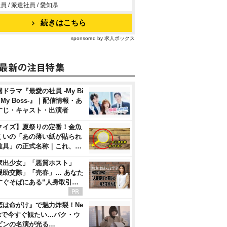
員 / 派遣社員 / 愛知県
続きはこちら
sponsored by 求人ボックス
ドラマ『最愛の社員 -My Bi
, My Boss-』｜配信情報・あ
すじ・キャスト・出演者
クイズ】夏祭りの定番！金魚
くいの「あの薄い紙が貼られ
道具」の正式名称｜これ、…
家出少女」「悪質ホスト」
援助交際」「売春」… あなた
すぐそばにある“人身取引…
恋は命がけ』で魅力炸裂！Ne
flixで今すぐ観たい…パク・ウ
ビンの名演が光る…