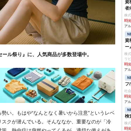
資
者
株式
時給
アル
N
資
ー
タイムセール祭り』に、人気商品が多数登場中。
株式
リ
時給
アル
N
フ
社会
時給
アル
N
勢い。もはや“なんとなく暑いから注意”というレベ
検査
リスクが潜んでいる。そんななか、重要なのが「冷
株
時給
対策。熱中症は突然やってくるが、適切な備えがあ