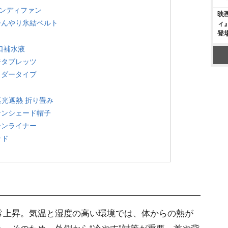
ンディファン
映
ひんやり氷結ベルト
ィ
登
経口補水液
ジタブレッツ
ウダータイプ
0遮光遮熱 折り畳み
サンシェード帽子
テンライナー
ッド
常上昇。気温と湿度の高い環境では、体からの熱が