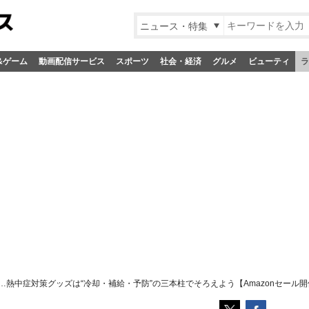
ニュース・特集
&ゲーム
動画配信サービス
スポーツ
社会・経済
グルメ
ビューティ
ラ
…熱中症対策グッズは“冷却・補給・予防”の三本柱でそろえよう【Amazonセール