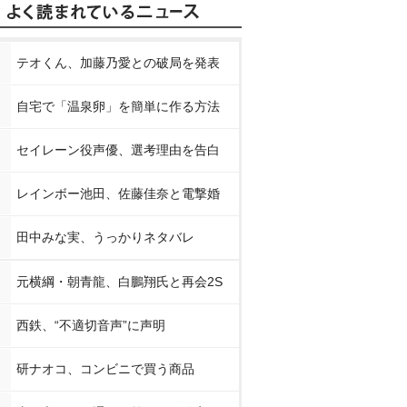
テオくん、加藤乃愛との破局を発表
自宅で「温泉卵」を簡単に作る方法
セイレーン役声優、選考理由を告白
レインボー池田、佐藤佳奈と電撃婚
田中みな実、うっかりネタバレ
元横綱・朝青龍、白鵬翔氏と再会2S
西鉄、“不適切音声”に声明
研ナオコ、コンビニで買う商品