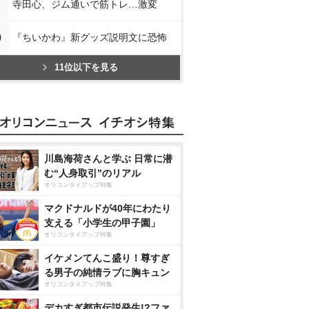
寺田心、ジム通いで筋トレ…激変
0
『ちいかわ』新グッズ説明文に恐怖
11位以下を見る
川島海荷さんと学ぶ 日常に潜
む“人身取引”のリアル
オリコンタイアップ特集
マクドナルドが40年にわたり
支える「小学生の甲子園」
オリコンタイアップ特集
イケメンてんこ盛り！尊すぎ
る男子の純情ラブに胸キュン
オリコンタイアップ特集
デカすぎ都市伝説発生!?ファ