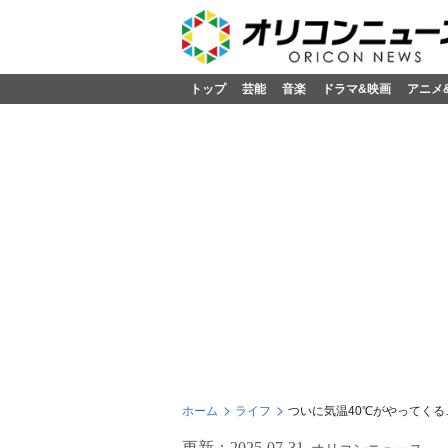
トップ
芸能
音楽
ドラマ&映画
アニメ
ホーム
ライフ
ついに気温40℃がやってくる
更新：
2025-07-31