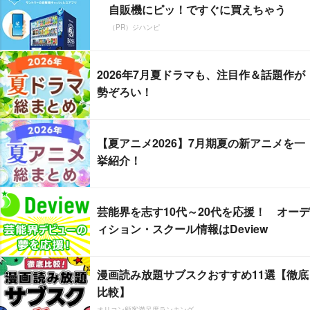
自販機にピッ！ですぐに買えちゃう
（PR）ジハンピ
2026年7月夏ドラマも、注目作＆話題作が
勢ぞろい！
【夏アニメ2026】7月期夏の新アニメを一
挙紹介！
芸能界を志す10代～20代を応援！ オーデ
ィション・スクール情報はDeview
漫画読み放題サブスクおすすめ11選【徹底
比較】
オリコン顧客満足度ランキング