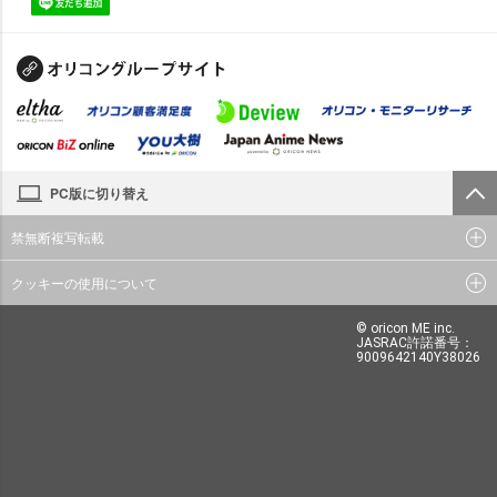
PC版に切り替え
禁無断複写転載
クッキーの使用について
© oricon ME inc.
JASRAC許諾番号：
9009642140Y38026