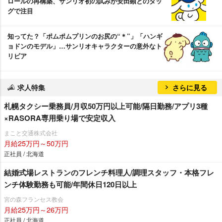
ロールの再構築、サンリオ初の試みが安田顕とのタッ
グで注目
知ってた？「ポムポムプリンのお尻の“＊”」「ハンギ
ョドンのモデル」…サンリオキャラクターの意外なト
リビア
求人特集
さらに見る
札幌タクシー乗務員/月収50万円以上可能/隔日勤務/アプリ3種
×RASORA専用乗り場で安定収入
まこと交通株式会社
月給25万円～50万円
正社員 / 北海道
結婚式場レストランのフレンチ料理人/調理スタッフ・本格フレ
ンチ体験勤務も可能/年間休日120日以上
宮の森フランセス教会
月給25万円～26万円
正社員 / 北海道