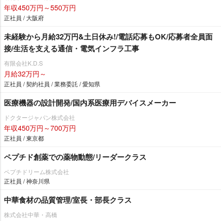
年収450万円～550万円
正社員 / 大阪府
未経験から月給32万円&土日休み!/電話応募もOK/応募者全員面
接/生活を支える通信・電気インフラ工事
有限会社K.D.S
月給32万円～
正社員 / 契約社員 / 業務委託 / 愛知県
医療機器の設計開発/国内系医療用デバイスメーカー
ドクタージャパン株式会社
年収450万円～700万円
正社員 / 東京都
ペプチド創薬での薬物動態/リーダークラス
ペプチドリーム株式会社
正社員 / 神奈川県
中華食材の品質管理/室長・部長クラス
株式会社中華・高橋