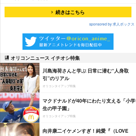
続きはこちら
sponsored by 求人ボックス
オリコンニュース イチオシ特集
川島海荷さんと学ぶ 日常に潜む“人身取
引”のリアル
オリコンタイアップ特集
マクドナルドが40年にわたり支える「小学
生の甲子園」
オリコンタイアップ特集
向井康二イケメンすぎ！純愛『（LOVE