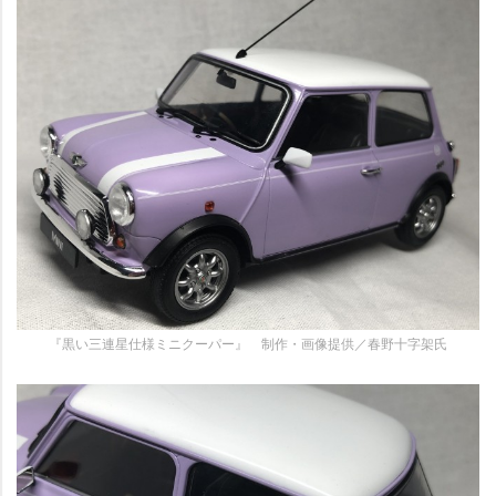
『黒い三連星仕様ミニクーパー』 制作・画像提供／春野十字架氏