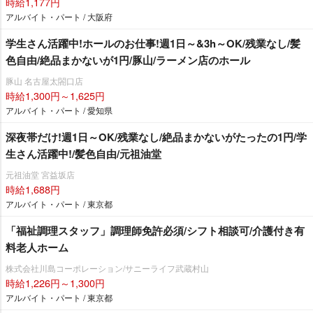
時給1,177円
アルバイト・パート / 大阪府
学生さん活躍中!ホールのお仕事!週1日～&3h～OK/残業なし/髪
色自由/絶品まかないが1円/豚山/ラーメン店のホール
豚山 名古屋太閤口店
時給1,300円～1,625円
アルバイト・パート / 愛知県
深夜帯だけ!週1日～OK/残業なし/絶品まかないがたったの1円/学
生さん活躍中!/髪色自由/元祖油堂
元祖油堂 宮益坂店
時給1,688円
アルバイト・パート / 東京都
「福祉調理スタッフ」調理師免許必須/シフト相談可/介護付き有
料老人ホーム
株式会社川島コーポレーション/サニーライフ武蔵村山
時給1,226円～1,300円
アルバイト・パート / 東京都