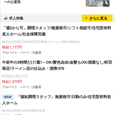
ーの心意気
求人特集
さらに見る
「週2から可」調理スタッフ/無資格可/シフト相談可/住宅型有料
老人ホーム/社会保障完備
株式会社BISCUSS/住宅型有料老人ホーム HIBISU東住吉
時給1,177円
アルバイト・パート / 大阪府
午前中の3時間だけ!週1～OK/髪色自由!金髪もOK/残業なし/町田
商店/ラーメン店の仕込み・清掃/376
町田商店 西淀川店
時給1,270円
アルバイト・パート / 大阪府
「福祉調理スタッフ」無資格可/日勤のみ/住宅型有料老
NEW
人ホーム
株式会社BISCUSS/HIBISU吹田