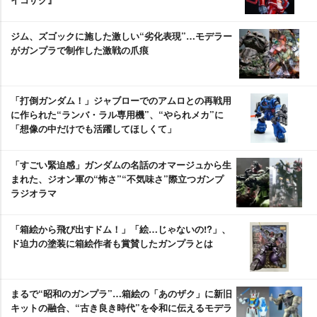
ジム、ズゴックに施した激しい“劣化表現”…モデラー
がガンプラで制作した激戦の爪痕
「打倒ガンダム！」ジャブローでのアムロとの再戦用
に作られた“ランバ・ラル専用機”、“やられメカ”に
「想像の中だけでも活躍してほしくて」
「すごい緊迫感」ガンダムの名話のオマージュから生
まれた、ジオン軍の“怖さ”“不気味さ”際立つガンプ
ラジオラマ
「箱絵から飛び出すドム！」「絵…じゃないの!?」、
ド迫力の塗装に箱絵作者も賞賛したガンプラとは
まるで“昭和のガンプラ”…箱絵の「あのザク」に新旧
キットの融合、“古き良き時代”を令和に伝えるモデラ