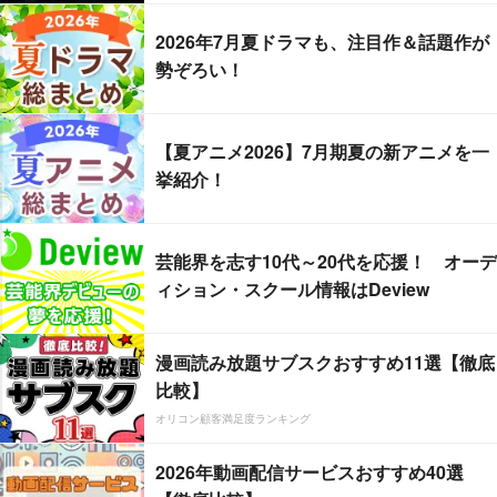
2026年7月夏ドラマも、注目作＆話題作が
勢ぞろい！
【夏アニメ2026】7月期夏の新アニメを一
挙紹介！
芸能界を志す10代～20代を応援！ オーデ
ィション・スクール情報はDeview
漫画読み放題サブスクおすすめ11選【徹底
比較】
オリコン顧客満足度ランキング
2026年動画配信サービスおすすめ40選