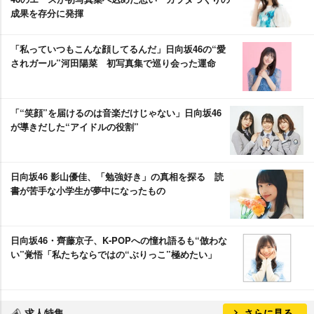
成果を存分に発揮
「私っていつもこんな顔してるんだ」日向坂46の“愛
されガール”河田陽菜 初写真集で巡り会った運命
「“笑顔”を届けるのは音楽だけじゃない」日向坂46
が導きだした“アイドルの役割”
日向坂46 影山優佳、「勉強好き」の真相を探る 読
書が苦手な小学生が夢中になったもの
日向坂46・齊藤京子、K‐POPへの憧れ語るも“倣わな
い”覚悟「私たちならではの“ぶりっこ”極めたい」
求人特集
さらに見る