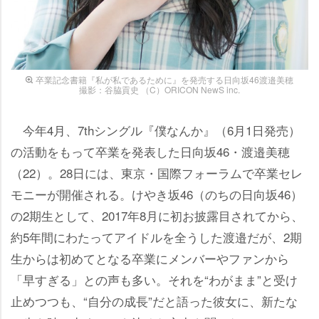
卒業記念書籍『私が私であるために』を発売する日向坂46渡邉美穂
撮影：谷脇貢史 （C）ORICON NewS inc.
今年4月、7thシングル『僕なんか』（6月1日発売）
の活動をもって卒業を発表した日向坂46・渡邉美穂
（22）。28日には、東京・国際フォーラムで卒業セレ
モニーが開催される。けやき坂46（のちの日向坂46）
の2期生として、2017年8月に初お披露目されてから、
約5年間にわたってアイドルを全うした渡邉だが、2期
生からは初めてとなる卒業にメンバーやファンから
「早すぎる」との声も多い。それを“わがまま”と受け
止めつつも、“自分の成長”だと語った彼女に、新たな