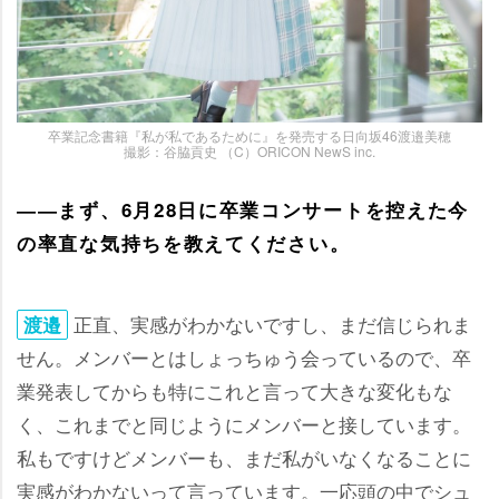
卒業記念書籍『私が私であるために』を発売する日向坂46渡邉美穂
撮影：谷脇貢史 （C）ORICON NewS inc.
――まず、6月28日に卒業コンサートを控えた今
の率直な気持ちを教えてください。
正直、実感がわかないですし、まだ信じられま
渡邉
せん。メンバーとはしょっちゅう会っているので、卒
業発表してからも特にこれと言って大きな変化もな
く、これまでと同じようにメンバーと接しています。
私もですけどメンバーも、まだ私がいなくなることに
実感がわかないって言っています。一応頭の中でシュ