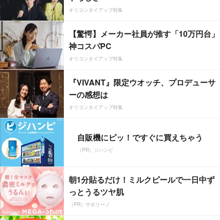
オリコンタイアップ特集
【驚愕】メーカー社員が推す「10万円台」
神コスパPC
オリコンタイアップ特集
『VIVANT』限定ウオッチ、プロデューサ
ーの感想は
オリコンタイアップ特集
自販機にピッ！ですぐに買えちゃう
（PR）ジハンピ
朝1分貼るだけ！ミルクピールで一日中ず
っとうるツヤ肌
（PR）サボリーノ