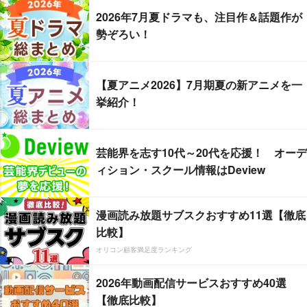
2026年7月夏ドラマも、注目作＆話題作が
勢ぞろい！
【夏アニメ2026】7月期夏の新アニメを一
挙紹介！
芸能界を志す10代～20代を応援！ オーデ
ィション・スクール情報はDeview
漫画読み放題サブスクおすすめ11選【徹底
比較】
オリコン顧客満足度ランキング
2026年動画配信サービスおすすめ40選
【徹底比較】