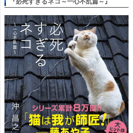
『必死すぎるネコ～一心不乱篇～』