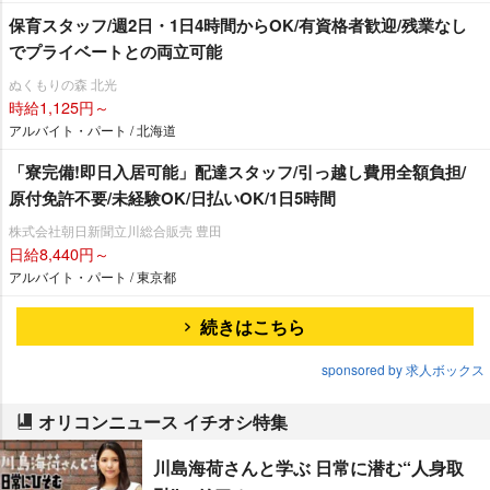
保育スタッフ/週2日・1日4時間からOK/有資格者歓迎/残業なし
でプライベートとの両立可能
ぬくもりの森 北光
時給1,125円～
アルバイト・パート / 北海道
「寮完備!即日入居可能」配達スタッフ/引っ越し費用全額負担/
原付免許不要/未経験OK/日払いOK/1日5時間
株式会社朝日新聞立川総合販売 豊田
日給8,440円～
アルバイト・パート / 東京都
続きはこちら
sponsored by 求人ボックス
オリコンニュース イチオシ特集
川島海荷さんと学ぶ 日常に潜む“人身取