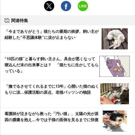
関連特集
「今までありがとう」猫たちの最期の挨拶、飼い主が
経験した“不思議体験”に涙が止まらない
“10匹の猫”と暮らす飼い主さん、具合が悪くなって
寝込んだ末の出来事とは？ 「猫たちに生かしてもら
っている」
「撫でるさせてくれるまでに13年」心開いた猫のぬく
もりに涙…保護活動の原点、老猫パッツンの物語
看護師が泣きながら救った「汚い猫」、太陽の光が原
因の腫瘍を抱え…今では子猫の面倒を見るまでに快復