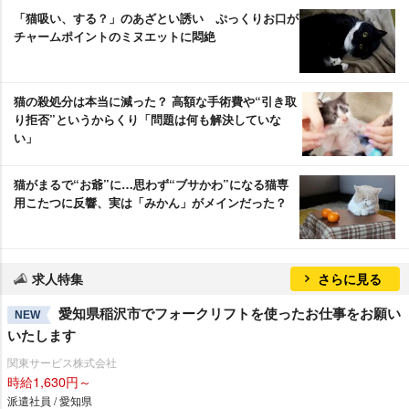
「猫吸い、する？」のあざとい誘い ぷっくりお口が
チャームポイントのミヌエットに悶絶
猫の殺処分は本当に減った？ 高額な手術費や“引き取
り拒否”というからくり「問題は何も解決していな
い」
猫がまるで“お爺”に…思わず“ブサかわ”になる猫専
用こたつに反響、実は「みかん」がメインだった？
求人特集
さらに見る
愛知県稲沢市でフォークリフトを使ったお仕事をお願い
NEW
いたします
関東サービス株式会社
時給1,630円～
派遣社員 / 愛知県