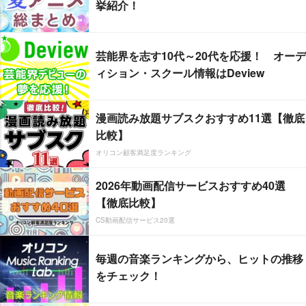
挙紹介！
芸能界を志す10代～20代を応援！ オーデ
ィション・スクール情報はDeview
漫画読み放題サブスクおすすめ11選【徹底
比較】
オリコン顧客満足度ランキング
2026年動画配信サービスおすすめ40選
【徹底比較】
CS動画配信サービス20選
毎週の音楽ランキングから、ヒットの推移
をチェック！