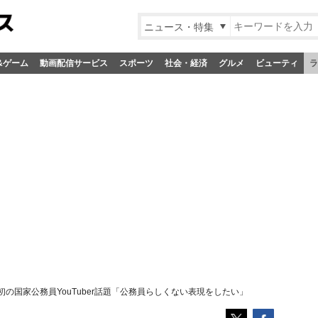
ニュース・特集
&ゲーム
動画配信サービス
スポーツ
社会・経済
グルメ
ビューティ
ラ
の国家公務員YouTuber話題「公務員らしくない表現をしたい」