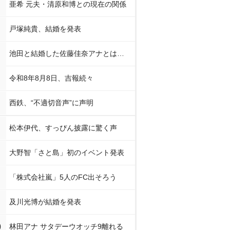
亜希 元夫・清原和博との現在の関係
戸塚純貴、結婚を発表
池田と結婚した佐藤佳奈アナとは…
令和8年8月8日、吉報続々
西鉄、“不適切音声”に声明
松本伊代、すっぴん披露に驚く声
大野智「さと島」初のイベント発表
「株式会社嵐」5人のFC出そろう
及川光博が結婚を発表
0
林田アナ サタデーウオッチ9離れる