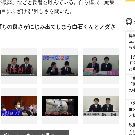
が最高」などと反響を呼んでいる。自ら構成・編集
面目にふざける”難しさを聞いた。
育ちの良さがにじみ出てしまう白石くんとノダさ
韓国
as
ら
【
す
た
「
「
の
『
t
ン
映
ィ