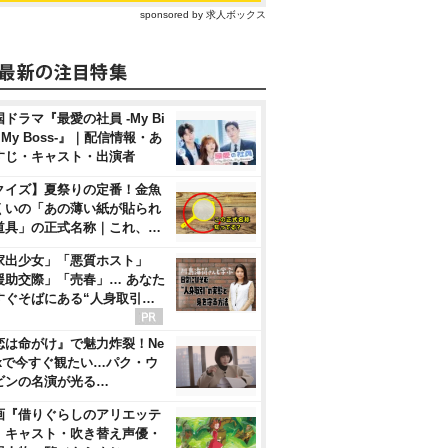
sponsored by 求人ボックス
ドラマ『最愛の社員 -My Bi
, My Boss-』｜配信情報・あ
すじ・キャスト・出演者
クイズ】夏祭りの定番！金魚
くいの「あの薄い紙が貼られ
道具」の正式名称｜これ、…
家出少女」「悪質ホスト」
援助交際」「売春」… あなた
すぐそばにある“人身取引…
恋は命がけ』で魅力炸裂！Ne
flixで今すぐ観たい…パク・ウ
ビンの名演が光る…
画『借りぐらしのアリエッテ
』キャスト・吹き替え声優・