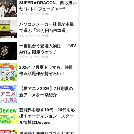
SUPER★DRAGON、自ら描い
た”レトロフューチャー”
オリコンタイアップ特集
パソコンメーカー社員が本気
で選ぶ「10万円台PC3選」
オリコンタイアップ特集
一番似合う登場人物は…『VIV
ANT』限定ウオッチ
オリコンタイアップ特集
2026年7月夏ドラマも、注目
作＆話題作が勢ぞろい！
【夏アニメ2026】7月期夏の
新アニメを一挙紹介！
芸能界を志す10代～20代を応
援！オーディション・スクー
ル情報はDeview
漫画読み放題サブスクおすす