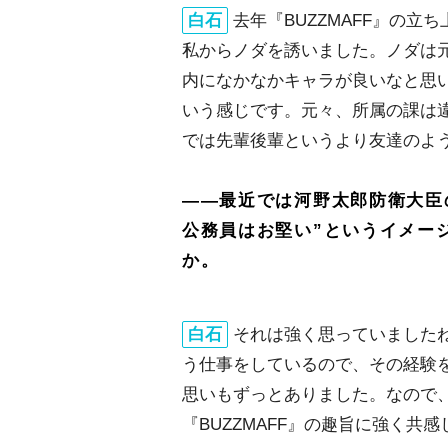
白石
去年『BUZZMAFF』の
私からノダを誘いました。ノダは
内になかなかキャラが良いなと思
いう感じです。元々、所属の課は
では先輩後輩というより友達のよ
――最近では河野太郎防衛大臣の
公務員はお堅い”というイメー
か。
白石
それは強く思っていました
う仕事をしているので、その経験
思いもずっとありました。なので、
『BUZZMAFF』の趣旨に強く共