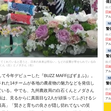
備
株式
日給
アル
N
警
株式
日給
アル
N
警
してくれていると思うと、日本の未来は明るい」などの反響が寄せられている白
株式
くん（左）とノダさん（右）
日給
アル
して今年デビューした『BUZZ MAFF(ばずまふ)』。
N
れた14チームが各地の農産物の魅力などを発信し
警
株式
ている。中でも、九州農政局の白石くんとノダさん
日給
画は、見るからに真面目な2人が頑張ってふざけるシ
アル
最高」「賢さと育ちの良さが隠し切れてないの笑