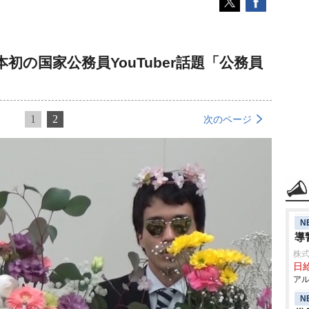
初の国家公務員YouTuber話題「公務員
1
2
次のページ
N
導
株式
日給
アル
N