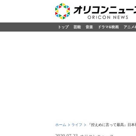
トップ
芸能
音楽
ドラマ&映画
アニメ
ホーム
ライフ
『控えめに言って最高』日本初
2020-07-23