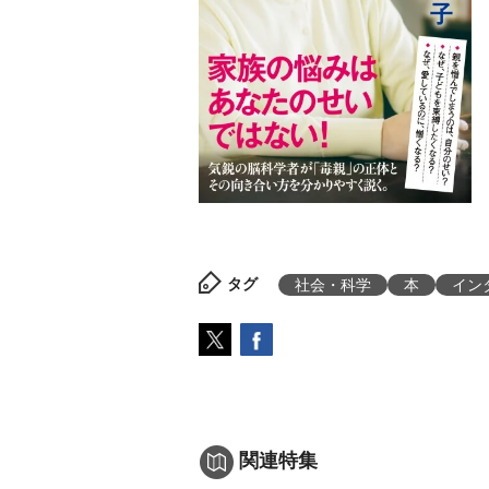
タグ
社会・科学
本
イン
関連特集