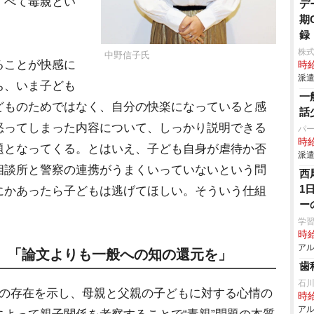
すべて毒親とい
デ
期
録
株
中野信子氏
ることが快感に
時給
派遣
ち、いま子ども
一
どものためではなく、自分の快楽になっていると感
話
怒ってしまった内容について、しっかり説明できる
パ
時給
題となってくる。とはいえ、子ども自身が虐待か否
派遣
相談所と警察の連携がうまくいっていないという問
西
1
にかあったら子どもは逃げてほしい。そういう仕組
ー
。
学習塾
時給
アル
由、「論文よりも一般への知の還元を」
歯
石
の存在を示し、母親と父親の子どもに対する心情の
時給
アル