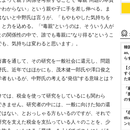
よって親子関係を考察することで“毒親”問題の本質
かわからない」という親や子に手を差し伸べる。ま
はないと中野氏は言うが、「もやもやした気持ちを
と力を込める。「“毒親”というのは、そういう人が
の関係性の中で、誰でも毒親に“なり得る”というこ
でも、気持ちは変わると思います」。
韓国
as
ら
書を通して、その研究を一般社会に還元し、問題
【
野氏。近年ではほかにも、茂木健一郎氏や澤口俊之
す
者もいるが、中野氏の考える“発信”する意味とは？
た
「
「
では、税金を使って研究をしているにも関わら
の
できません。研究者の中には、一般に向けた知の還
『
ではない、とおっしゃる方もいるのですが、それで
t
研究を支えた税金を支払っている人々のことを、少
ン