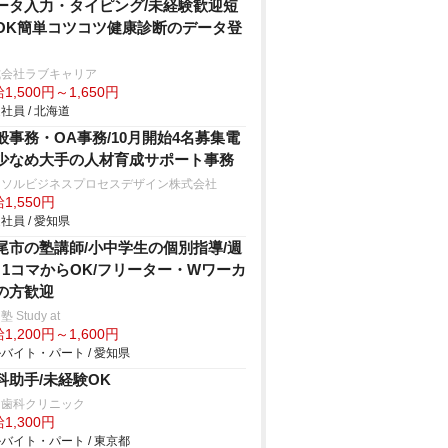
ータ入力・タイピング/未経験歓迎短
OK簡単コツコツ健康診断のデータ登
式会社ラブキャリア
1,500円～1,650円
社員 / 北海道
般事務・OA事務/10月開始4名募集電
少なめ大手の人材育成サポート事務
ーソルビジネスプロセスデザイン株式会社
1,550円
社員 / 愛知県
尾市の塾講師/小中学生の個別指導/週
日1コマからOK/フリーター・Wワーカ
の方歓迎
 Study at
1,200円～1,600円
バイト・パート / 愛知県
科助手/未経験OK
川歯科クリニック
1,300円
バイト・パート / 東京都