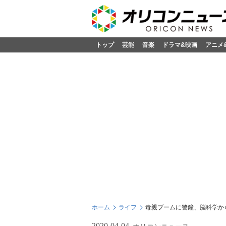
トップ
芸能
音楽
ドラマ&映画
アニメ
ホーム
ライフ
毒親ブームに警鐘、脳科学か
2020-04-04