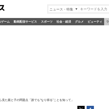
ニュース・特集
&ゲーム
動画配信サービス
スポーツ
社会・経済
グルメ
ビューティ
ラ
ら見た親と子の問題点「誰でも“なり得る”ことを知って」