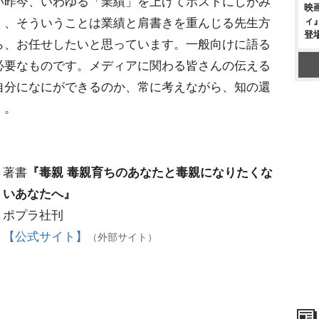
い昨今、いわゆる「業績」を上げてポストにしがみ
映
ィ
く、そういうことは業績と肩書きを重んじる先生方
登
ら、お任せしたいと思っています。一般向けに語る
必要なものです。メディアに関わる皆さんの伝える
自分になにができるのか、常に考えながら、知の還
」。
著書
『毒親 毒親育ちのあなたと毒親になりたくな
いあなたへ』
ポプラ社刊
【公式サイト】
（外部サイト）