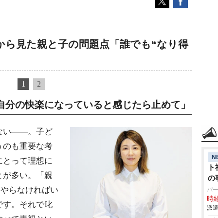
から見た親と子の問題点「誰でも“なり得
1
2
自分の快楽になっていると感じたら止めて」
ない――。子ど
うのも重要な考
N
にとって理想に
ト
とが多い。「親
の
てやらなければい
パ
時給
です。それで叱
派遣