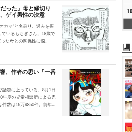
”だった」母と縁切り
1
、ゲイ男性の決意
オカマ”と名乗り、過去を振
稿しているもちぎさん。18歳で
った母との関係性に悩...
反響、作者の思い「一番
び話題に上っている。8月1日
30年度の児童相談所による児
は15万9850件。前年...