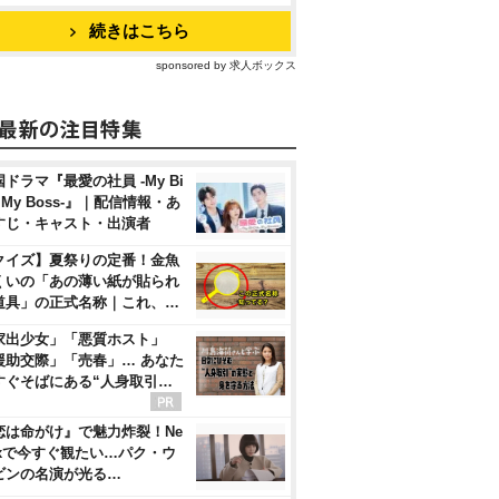
続きはこちら
sponsored by 求人ボックス
ドラマ『最愛の社員 -My Bi
, My Boss-』｜配信情報・あ
すじ・キャスト・出演者
クイズ】夏祭りの定番！金魚
くいの「あの薄い紙が貼られ
道具」の正式名称｜これ、…
家出少女」「悪質ホスト」
援助交際」「売春」… あなた
すぐそばにある“人身取引…
恋は命がけ』で魅力炸裂！Ne
flixで今すぐ観たい…パク・ウ
ビンの名演が光る…