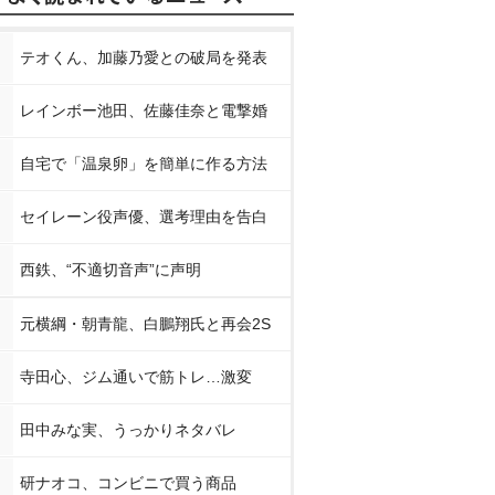
テオくん、加藤乃愛との破局を発表
レインボー池田、佐藤佳奈と電撃婚
自宅で「温泉卵」を簡単に作る方法
セイレーン役声優、選考理由を告白
西鉄、“不適切音声”に声明
元横綱・朝青龍、白鵬翔氏と再会2S
寺田心、ジム通いで筋トレ…激変
田中みな実、うっかりネタバレ
研ナオコ、コンビニで買う商品