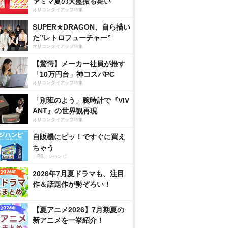
ァミマ夏の大盤振る舞い
オリコンタイアップ特集
SUPER★DRAGON、自ら描い
た”レトロフューチャー”
オリコンタイアップ特集
【驚愕】メーカー社員が推す
「10万円台」神コスパPC
オリコンタイアップ特集
「別班のよう」腕時計で『VIV
ANT』の世界観再現
オリコンタイアップ特集
自販機にピッ！ですぐに買え
ちゃう
（PR）ジハンピ
2026年7月夏ドラマも、注目
作＆話題作が勢ぞろい！
【夏アニメ2026】7月期夏の
新アニメを一挙紹介！