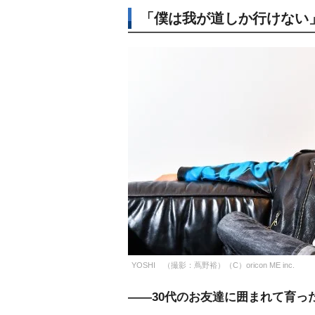
「僕は我が道しか行けない
YOSHI （撮影：蔦野裕）（C）oricon ME inc.
――30代のお友達に囲まれて育っ