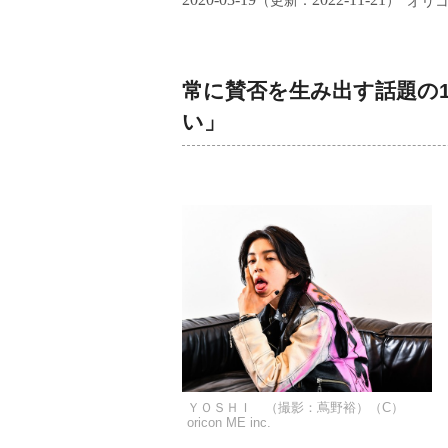
（更新：
）
オリ
常に賛否を生み出す話題の
い」
ＹＯＳＨＩ （撮影：蔦野裕）（C）
oricon ME inc.