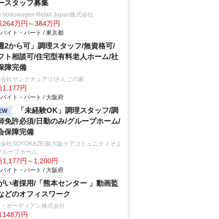
ースタッフ募集
i Volkswagen Retail Japan株式会社
264万円～384万円
バイト・パート / 東京都
週2から可」調理スタッフ/無資格可/
フト相談可/住宅型有料老人ホーム/社
保障完備
会社サンクチュアリ/さんごの家
1,177円
バイト・パート / 大阪府
「未経験OK」調理スタッフ/調
EW
師免許必須/日勤のみ/グループホーム/
会保障完備
会社SOYOKAZE/新大阪ケアコミュニティそよ
グループホーム
1,177円～1,200円
バイト・パート / 大阪府
がい者採用/「熊本センター 」動画監
などのオフィスワーク
ー・ガーディアン株式会社
148万円