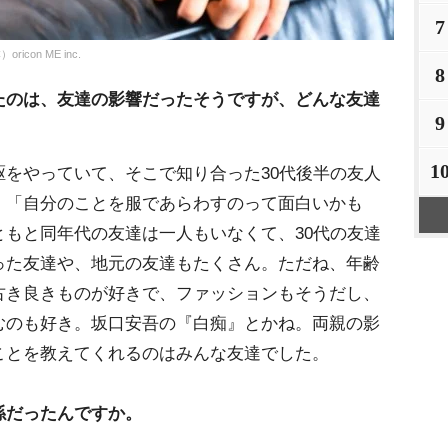
7
on ME inc.
8
たのは、友達の影響だったそうですが、どんな友達
9
1
駆をやっていて、そこで知り合った30代後半の友人
、「自分のことを服であらわすのって面白いかも
もと同年代の友達は一人もいなくて、30代の友達
った友達や、地元の友達もたくさん。ただね、年齢
古き良きものが好きで、ファッションもそうだし、
むのも好き。坂口安吾の『白痴』とかね。両親の影
ことを教えてくれるのはみんな友達でした。
係だったんですか。