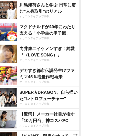
川島海荷さんと学ぶ 日常に潜
む“人身取引”のリアル
オリコンタイアップ特集
マクドナルドが40年にわたり
支える「小学生の甲子園」
オリコンタイアップ特集
向井康二イケメンすぎ！純愛
『（LOVE SONG）』
オリコンタイアップ特集
デカすぎ都市伝説発生!?ファ
ミマ45％増量作戦再来
オリコンタイアップ特集
SUPER★DRAGON、自ら描い
た”レトロフューチャー”
オリコンタイアップ特集
【驚愕】メーカー社員が推す
「10万円台」神コスパPC
オリコンタイアップ特集