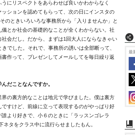
ふうにリスペクトをあらわせば良いかわからなく
ァッションを認めてもらって、次の日にインスタの
て、そのときいろいろな事務所から「入りませんか」と
礼儀とか社会の基礎的なことが全くわからない。社
力社会だし。だから、まずは1回大人にならなきゃい
ときでした。それで、事務所の誘いは全部断って、
最
画書作って、プレゼンしてメールしてを毎日繰り返
学んだことなんですか。
業界の裏方的なことは地元で学びました。僕は裏方
んですけど、前線に立って表現するのがやっぱり好
が誰より好きで、小６のときに「ラッスンゴレラ
と下ネタをクラス中に流行らせましたもん。