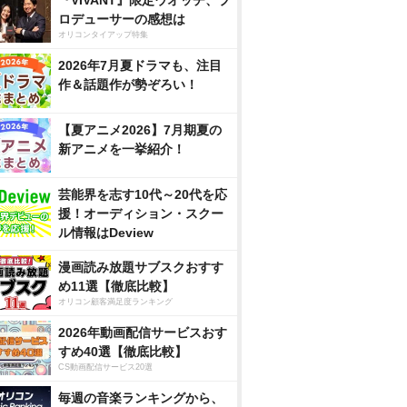
『VIVANT』限定ウオッチ、プ
ロデューサーの感想は
オリコンタイアップ特集
2026年7月夏ドラマも、注目
作＆話題作が勢ぞろい！
【夏アニメ2026】7月期夏の
新アニメを一挙紹介！
芸能界を志す10代～20代を応
援！オーディション・スクー
ル情報はDeview
漫画読み放題サブスクおすす
め11選【徹底比較】
オリコン顧客満足度ランキング
2026年動画配信サービスおす
すめ40選【徹底比較】
CS動画配信サービス20選
毎週の音楽ランキングから、