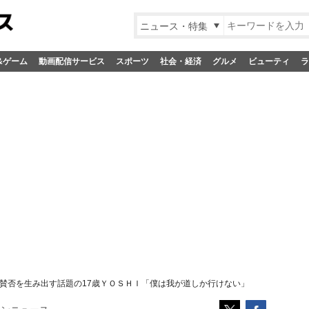
ニュース・特集
&ゲーム
動画配信サービス
スポーツ
社会・経済
グルメ
ビューティ
ラ
賛否を生み出す話題の17歳ＹＯＳＨＩ「僕は我が道しか行けない」