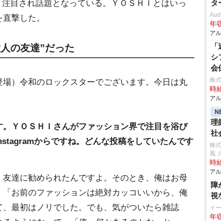
注目され話題となっている。ＹＯＳＨＩとはいっ
タ
Aud
を直撃した。
年収
アル
「
人の友達”だった
シ
会
株式
登場）令和のロックスターでございます。今日は丸
時給
アル
N
理
す。ＹＯＳＨＩさんがファッション界で注目を浴び
社
stagramからですね。どんな投稿をしていたんです
株式
風 
時給
アル
、友達に勧められたんですよ。そのとき、俺はお母
障
、「お前のファッションは絶対カッコいいから、俺
視
て、最初はノリでした。でも、気がついたら雑誌
イ
年収