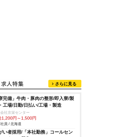
さらに見る
寮完備」牛肉・豚肉の整形/即入寮/製
・工場/日勤/日払い/工場・製造
式会社京栄センター
1,200円～1,500円
社員 / 北海道
がい者採用/「本社勤務」コールセン