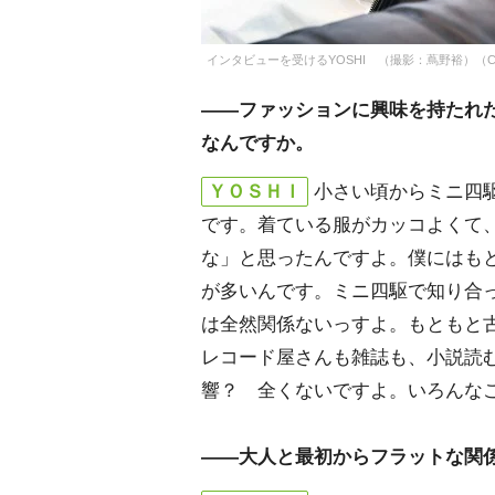
インタビューを受けるYOSHI （撮影：蔦野裕）（C）oric
――ファッションに興味を持たれ
なんですか。
ＹＯＳＨＩ
小さい頃からミニ四
です。着ている服がカッコよくて
な」と思ったんですよ。僕にはもと
が多いんです。ミニ四駆で知り合
は全然関係ないっすよ。もともと
レコード屋さんも雑誌も、小説読
響？ 全くないですよ。いろんな
――大人と最初からフラットな関