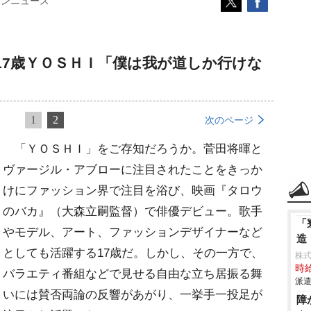
コンニュース
17歳ＹＯＳＨＩ「僕は我が道しか行けな
1
2
次のページ
「ＹＯＳＨＩ」をご存知だろうか。菅田将暉と
ヴァージル・アブローに注目されたことをきっか
けにファッション界で注目を浴び、映画『タロウ
のバカ』（大森立嗣監督）で俳優デビュー。歌手
「
モデル、アート、ファッションデザイナーなど
造
としても活躍する17歳だ。しかし、その一方で、
株
時給
バラエティ番組などで見せる自由な立ち居振る舞
派遣
いには賛否両論の反響があがり、一挙手一投足が
障