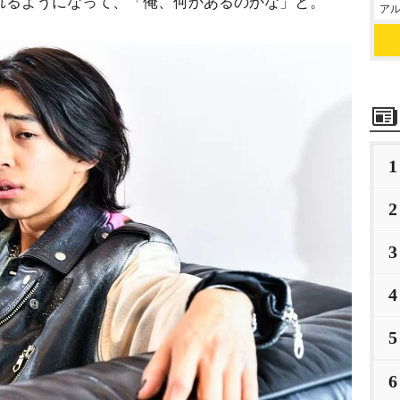
されるようになって、「俺、何かあるのかな」と。
アル
1
2
3
4
5
6