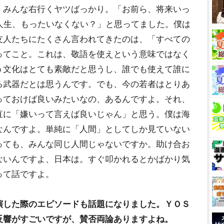
、みんな右行くヤツばっかり。「お前ら、将来いっ
人生、もったいなくない？」と思ってました。僕は
友人たちにたくさん言われてきたのは、「すべての
ってこと。これは、敬語を使えという意味ではなく
う文化はとても素敵だと思うし、誰でも使えて誰に
る武器だとは思うんです。でも、今の若者はとりあ
っておけば良いみたいなの、あるんですよ。それ、
直に「嫌いって言えば良いじゃん」と思う。僕は海
なんですよ。単純に「人間」としてしか見ていない
っても、みんな同じ人間じゃないですか。助け合お
ないんですよ、日本は。すぐ叩かれるとかばかり気
って話ですよ。
演した際のエピソードも話題になりました。ＹＯＳ
反響がすごいですが、賛否両論ありますよね。