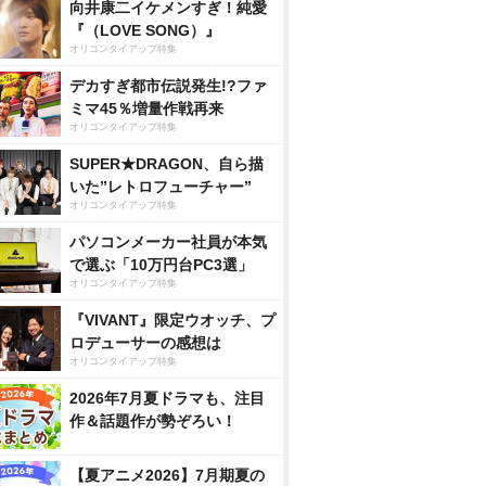
向井康二イケメンすぎ！純愛
『（LOVE SONG）』
オリコンタイアップ特集
デカすぎ都市伝説発生!?ファ
ミマ45％増量作戦再来
オリコンタイアップ特集
SUPER★DRAGON、自ら描
いた”レトロフューチャー”
オリコンタイアップ特集
パソコンメーカー社員が本気
で選ぶ「10万円台PC3選」
オリコンタイアップ特集
『VIVANT』限定ウオッチ、プ
ロデューサーの感想は
オリコンタイアップ特集
2026年7月夏ドラマも、注目
作＆話題作が勢ぞろい！
【夏アニメ2026】7月期夏の