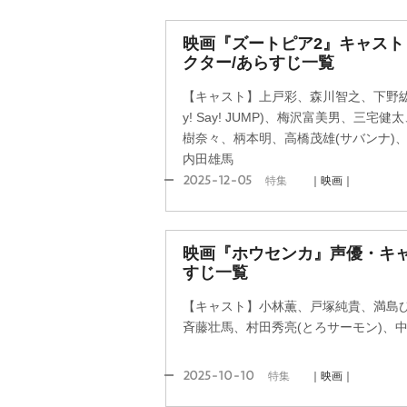
映画『ズートピア2』キャス
クター/あらすじ一覧
【キャスト】上戸彩、森川智之、下野紘
y! Say! JUMP)、梅沢富美男、三宅健
樹奈々、柄本明、高橋茂雄(サバンナ)、
内田雄馬
2025-12-05
特集
｜映画｜
映画『ホウセンカ』声優・キ
すじ一覧
【キャスト】小林薫、戸塚純貴、満島
斉藤壮馬、村田秀亮(とろサーモン)、
2025-10-10
特集
｜映画｜