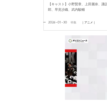
【キャスト】小野賢章、上田麗奈、諏
郎、早見沙織、武内駿輔
2026-01-30
特集
｜アニメ｜