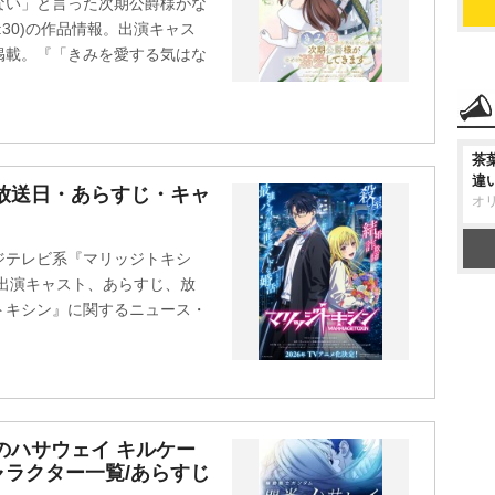
ない」と言った次期公爵様がな
:30)の作品情報。出演キャス
掲載。『「きみを愛する気はな
茶
違
放送日・あらすじ・キャ
オ
ジテレビ系『マリッジトキシ
報。出演キャスト、あらすじ、放
トキシン』に関するニュース・
のハサウェイ キルケー
ラクター一覧/あらすじ