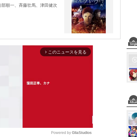
訪部順一、斉藤壮馬、津田健次
このニュースを見る
arrow_forward_ios
Powered by 
GliaStudios