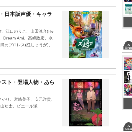
M
ト・日本版声優・キャラ
u
t
、江口のりこ、山田涼介(He
e
太、Dream Ami、高嶋政宏、水
熊元プロレス(紅しょうが)、
ャスト・登場人物・あら
ひかり、宮崎美子、安元洋貴、
中山功太、ピエール瀧