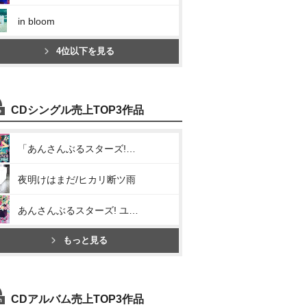
in bloom
4位以下を見る
CDシングル売上TOP3作品
「あんさんぶるスターズ!」ユニットソングCD Vol.6「2wink」(シュガー・スパイス方程式)
夜明けはまだ/ヒカリ断ツ雨
あんさんぶるスターズ! ユニットソングCD 第2弾 vol.02 2wink(ハートプリズム・シンメトリー)
もっと見る
CDアルバム売上TOP3作品