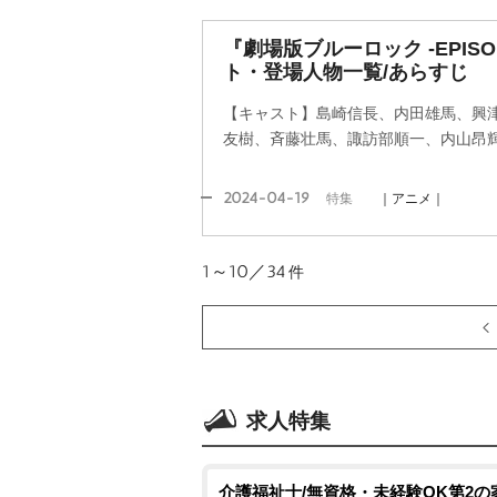
『劇場版ブルーロック -EPIS
ト・登場人物一覧/あらすじ
【キャスト】島崎信長、内田雄馬、興
友樹、斉藤壮馬、諏訪部順一、内山昂
2024-04-19
特集
｜アニメ｜
1～10／34
件
求人特集
介護福祉士/無資格・未経験OK第2の