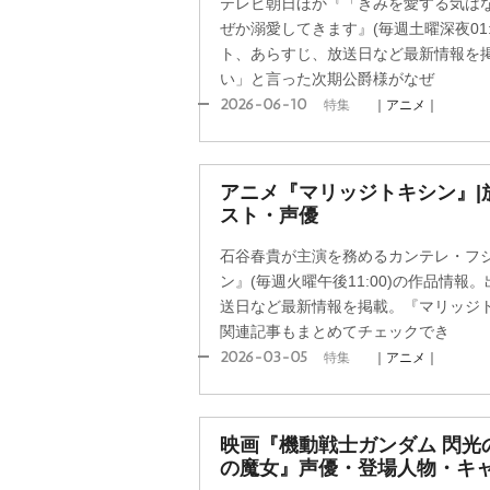
テレビ朝日ほか『「きみを愛する気は
ぜか溺愛してきます』(毎週土曜深夜01
ト、あらすじ、放送日など最新情報を
い」と言った次期公爵様がなぜ
2026-06-10
特集
｜アニメ｜
アニメ『マリッジトキシン』|
スト・声優
石谷春貴が主演を務めるカンテレ・フ
ン』(毎週火曜午後11:00)の作品情
送日など最新情報を掲載。『マリッジ
関連記事もまとめてチェックでき
2026-03-05
特集
｜アニメ｜
映画『機動戦士ガンダム 閃光
の魔女』声優・登場人物・キャ