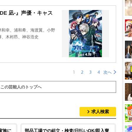
ODE 凪-』声優・キャス
津和幸、浦和希、海渡翼、小野
輝、木村昂、神谷浩史
1
2
3
4
次へ
この芸能人のトップへ
求人検索
家族に
部品工場での組立・検査/日払いOK/即入寮