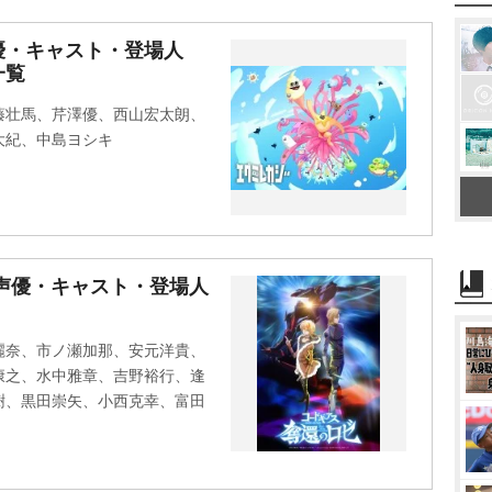
優・キャスト・登場人
一覧
藤壮馬、芹澤優、西山宏太朗、
大紀、中島ヨシキ
声優・キャスト・登場人
麗奈、市ノ瀬加那、安元洋貴、
康之、水中雅章、吉野裕行、逢
樹、黒田崇矢、小西克幸、富田