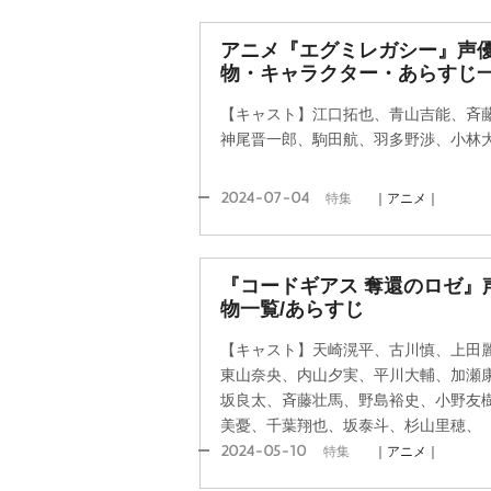
アニメ『エグミレガシー』声
物・キャラクター・あらすじ
【キャスト】江口拓也、青山吉能、斉
神尾晋一郎、駒田航、羽多野渉、小林
2024-07-04
特集
｜アニメ｜
『コードギアス 奪還のロゼ』
物一覧/あらすじ
【キャスト】天崎滉平、古川慎、上田
東山奈央、内山夕実、平川大輔、加瀬
坂良太、斉藤壮馬、野島裕史、小野友
美憂、千葉翔也、坂泰斗、杉山里穂、
2024-05-10
特集
｜アニメ｜