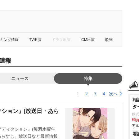
キング情報
TV出演
ドラマ出演
CM出演
歌詞
速報
ニュース
特集
1
2
3
4
次へ
相
タ
ション』|放送日・あら
株
時給
アル
トアディクション』(毎週水曜午
看
、あらすじ、放送日など最新情報