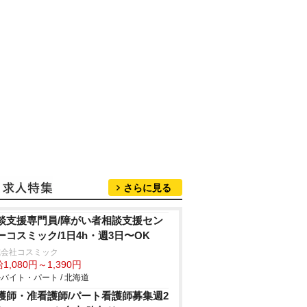
さらに見る
談支援専門員/障がい者相談支援セン
ーコスミック/1日4h・週3日〜OK
式会社コスミック
1,080円～1,390円
バイト・パート / 北海道
護師・准看護師/パート看護師募集週2