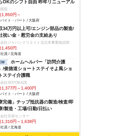
らOKのシフト自由 昨年リニューアル
上医院
1,850円～
バイト・パート / 大阪府
収34万円以上可/エンジン部品の製造/
社祝い金・慰労金の支給あり
式会社ジャパンクリエイト北日本事業統括部
1,450円
社員 / 北海道
ホームヘルパー「訪問介護
EW
」/俊徳道ショートステイそよ風ショ
トステイ介護職
会社SOYOKAZE
1,377円～1,400円
バイト・パート / 大阪府
寮完備」チップ抵抗器の製造/検査/即
寮/製造・工場/日勤/日払い
式会社京栄センター
1,310円～1,638円
社員 / 北海道