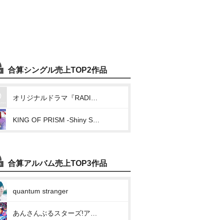
合算シングル売上TOP2作品
オリジナルドラマ『RADIO STATION “Twelve Hits!”』テーマソング「Wonderful Octave」
KING OF PRISM -Shiny Seven Stars- マイソングシングルシリーズ「百花繚乱 / 寒い夜だから…」
合算アルバム売上TOP3作品
quantum stranger
あんさんぶるスターズ!アルバムシリーズ 2wink