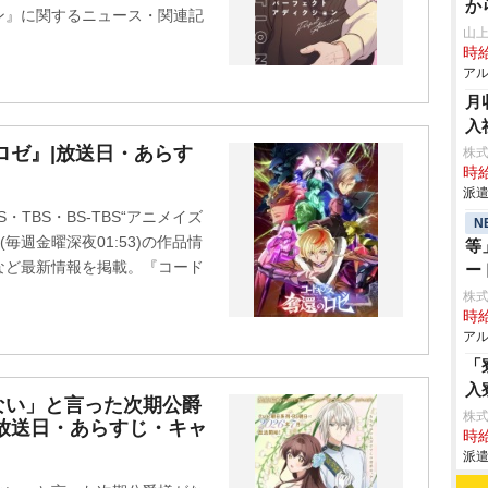
か
ン』に関するニュース・関連記
山
時給
アル
月
入
ロゼ』|放送日・あらす
株
時給
派遣
TBS・BS-TBS“アニメイズ
N
毎週金曜深夜01:53)の作品情
等
など最新情報を掲載。『コード
ー
株式
時給
アル
「
入
ない」と言った次期公爵
株
放送日・あらすじ・キャ
時給
派遣